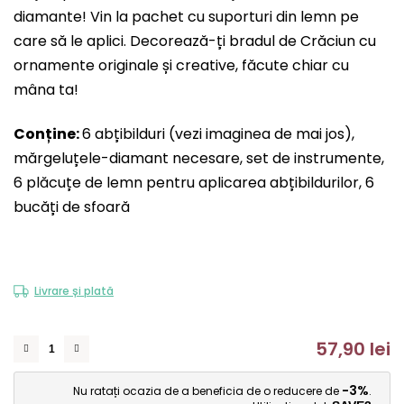
diamante! Vin la pachet cu suporturi din lemn pe
produsului
care să le aplici. Decorează-ți bradul de Crăciun cu
este
ornamente originale și creative, făcute chiar cu
0,0
mâna ta!
din
5
Conține:
6 abțibilduri (vezi imaginea de mai jos),
stele.
mărgeluțele-diamant necesare, set de instrumente,
6 plăcuțe de lemn pentru aplicarea abțibildurilor, 6
bucăți de sfoară
Livrare și plată
57,90 lei
Ev
-3%
Nu ratați ocazia de a beneficia de o reducere de
.