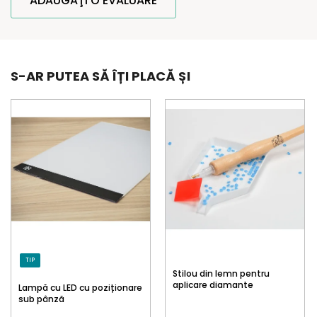
ADĂUGAŢI O EVALUARE
S-AR PUTEA SĂ ÎȚI PLACĂ ȘI
TIP
Stilou din lemn pentru
aplicare diamante
Lampă cu LED cu poziționare
sub pânză