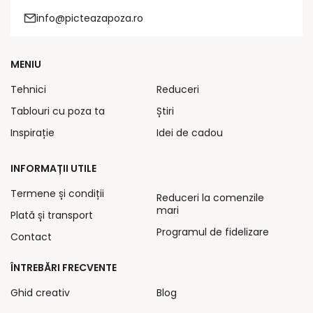
info@picteazapoza.ro
MENIU
Tehnici
Reduceri
Tablouri cu poza ta
Știri
Inspirație
Idei de cadou
INFORMAȚII UTILE
Termene și condiții
Reduceri la comenzile
mari
Plată și transport
Programul de fidelizare
Contact
ÎNTREBĂRI FRECVENTE
Ghid creativ
Blog