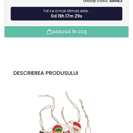
Utilizați codul:
SAVE3
Tot ce a mai rămas este...
0d 19h 17m 29s
ADAUGĂ ÎN COŞ
DESCRIEREA PRODUSULUI