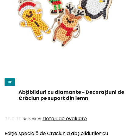
TIP
Abțibilduri cu diamante - Decorațiuni de
Crăciun pe suport din lemn
Evaluarea
Detalii de evaluare
Neevaluat
medie
Ediție specială de Crăciun a abțibildurilor cu
a