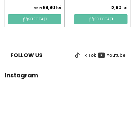
69,90 lei
12,90 lei
de la
SELECTAȚI
SELECTAȚI
S
U
B
FOLLOW US
Tik Tok
Youtube
S
O
L
Instagram