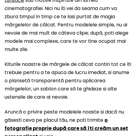
turistice
sau motive inspirate din lumea
cinematografiei. Nici nu îti vei da seama cum va
zbura timpul în timp ce te lasi purtat de magia
mărgelelor de călcat. Pentru modelele simple, nu ai
nevoie de mai mult de câteva clipe; după, poti alege
modele mai complexe, care te vor tine ocupat mai
multe zile.
Kiturile noastre de mărgele de călcat contin tot ce îti
trebuie pentru a te apuca de lucru imediat, si anume
o plansetă transparentă pentru aplicarea
mărgelelor, un sablon care să te ghideze si alte
ustensile de care ai nevoie.
Aruncă o privire peste modelele noaste si dacă nu
găsesti ceva pe placul tău, ne poti trimite
o
fotografie proprie după care să îti creăm un set