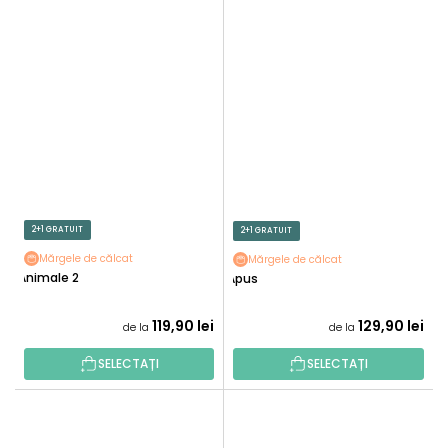
2+1 GRATUIT
2+1 GRATUIT
Mărgele de călcat
Mărgele de călcat
Animale 2
Apus
119,90 lei
129,90 lei
de la
de la
SELECTAȚI
SELECTAȚI