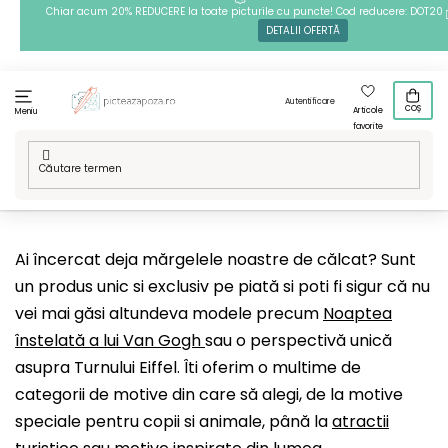
Treci
Chiar acum 20% REDUCERE la toate picturile cu puncte! Cod reducere: DOT20
DETALII OFERTĂ
la
conținut
Autentificare
COȘ
Articole
Meniu
favorite
Acasă
/
Tehnici
/
Mărgele de călcat
/
Modelele noastre
Ai încercat deja mărgelele noastre de călcat? Sunt
un produs unic si exclusiv pe piată si poti fi sigur că nu
vei mai găsi altundeva modele precum
Noaptea
înstelată a lui Van Gogh
sau o perspectivă unică
asupra Turnului Eiffel. Îti oferim o multime de
categorii de motive din care să alegi, de la motive
speciale pentru copii si animale, până la
atractii