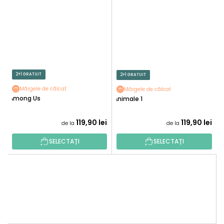
2+1 GRATUIT
2+1 GRATUIT
Mărgele de călcat
Mărgele de călcat
Among Us
Animale 1
119,90 lei
119,90 lei
de la
de la
SELECTAȚI
SELECTAȚI