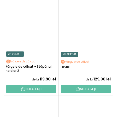
2+1 GRATUIT
2+1 GRATUIT
Mărgele de călcat
Mărgele de călcat
Mărgele de călcat - Stăpânul
3 cruci
inelelor 2
119,90 lei
129,90 lei
de la
de la
SELECTAȚI
SELECTAȚI