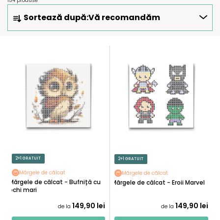
154 produse
S
Sortează după:
Vă recomandăm
E
L
E
L
C
I
T
S
A
T
R
Ă
E
P
A
R
P
O
R
D
O
U
2+1 GRATUIT
2+1 GRATUIT
D
S
U
Mărgele de călcat
Mărgele de călcat
E
Mărgele de călcat - Bufniță cu
Mărgele de călcat - Eroii Marvel
S
ochi mari
2
U
149,90 lei
149,90 lei
de la
de la
L