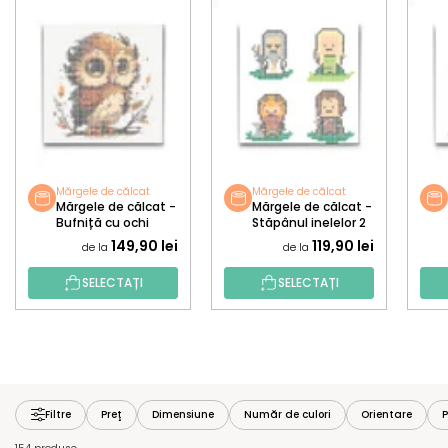
Mărgele de călcat
Mărgele de călcat
Mărgele de călcat -
Mărgele de călcat -
Bufniță cu ochi
Stăpânul inelelor 2
mari
149,90 lei
119,90 lei
de la
de la
SELECTAȚI
SELECTAȚI
Filtre
Preţ
Dimensiune
Număr de culori
Orientare
P