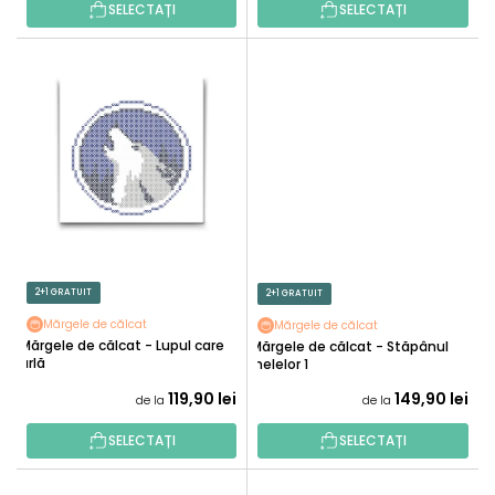
U
SELECTAȚI
SELECTAȚI
I
2+1 GRATUIT
2+1 GRATUIT
Mărgele de călcat
Mărgele de călcat
Mărgele de călcat - Lupul care
Mărgele de călcat - Stăpânul
urlă
inelelor 1
119,90 lei
149,90 lei
de la
de la
SELECTAȚI
SELECTAȚI