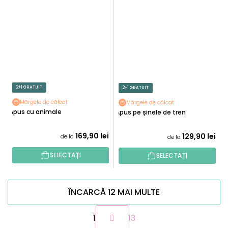
2+1 GRATUIT
2+1 GRATUIT
Mărgele de călcat
Mărgele de călcat
Apus cu animale
Apus pe șinele de tren
169,90 lei
129,90 lei
de la
de la
SELECTAȚI
SELECTAȚI
ÎNCARCĂ 12 MAI MULTE
P
1
13
a