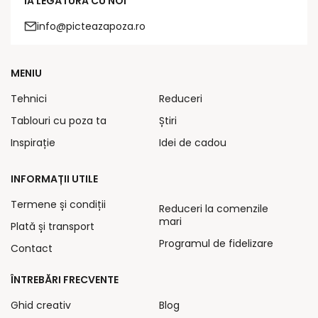
IA LEGĂTURA CU NOI
info@picteazapoza.ro
MENIU
Tehnici
Reduceri
Tablouri cu poza ta
Știri
Inspirație
Idei de cadou
INFORMAȚII UTILE
Termene și condiții
Reduceri la comenzile
mari
Plată și transport
Programul de fidelizare
Contact
ÎNTREBĂRI FRECVENTE
Ghid creativ
Blog