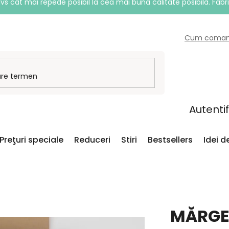
vs cât mai repede posibil la cea mai bună calitate posibilă. Fabr
Cum coma
Autenti
Preţuri speciale
Reduceri
Stiri
Bestsellers
Idei 
MĂRGE