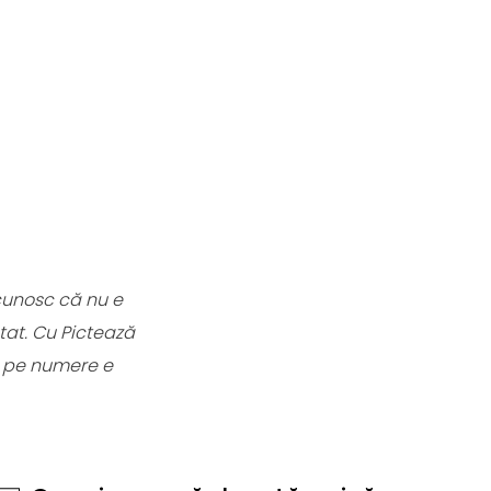
cunosc că nu e
tat. Cu Pictează
a pe numere e