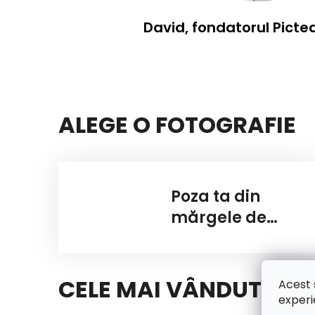
David, fondatorul Picte
ALEGE O FOTOGRAFIE
Poza ta din
mărgele de
călcat
CELE MAI VÂNDUTE
Acest 
experi