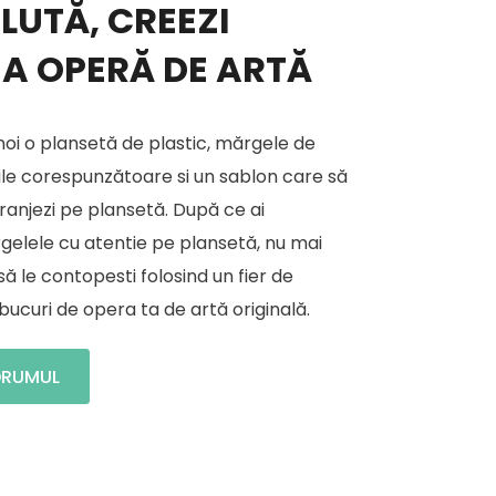
UTĂ, CREEZI
A OPERĂ DE ARTĂ
 noi o plansetă de plastic, mărgele de
rile corespunzătoare si un sablon care să
aranjezi pe plansetă. După ce ai
gelele cu atentie pe plansetă, nu mai
ă le contopesti folosind un fier de
 bucuri de opera ta de artă originală.
DRUMUL