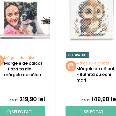
2+1 GRATUIT
Mărgele de călcat
Mărgele de călcat
Mărgele de călcat
Mărgele de călcat
– Poza ta din
- Bufniță cu ochi
mărgele de călcat
mari
219,90 lei
149,90 le
de la
de la
SELECTAȚI
SELECTAȚI