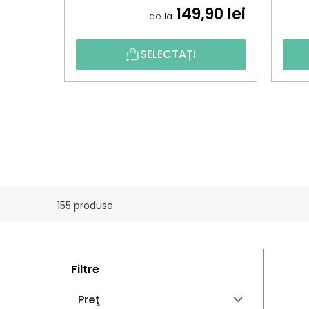
149,90 lei
de la
SELECTAȚI
155 produse
B
L
Filtre
A
I
Preţ