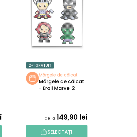
C
T
A
R
E
2+1 GRATUIT
A
Mărgele de călcat
Mărgele de călcat
P
- Eroii Marvel 2
R
O
i
149,90 lei
de la
D
SELECTAȚI