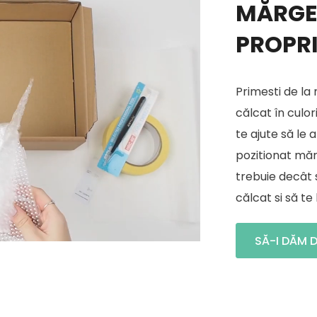
MĂRGEL
PROPRI
Primesti de la
călcat în culo
te ajute să le 
pozitionat măr
trebuie decât s
călcat si să te
SĂ-I DĂM 