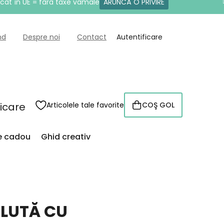
icat în UE = fără taxe vamale
ARUNCĂ O PRIVIRE
nd
Despre noi
Contact
Autentificare
ficare
Articolele tale favorite
COŞ GOL
COŞ
DE
CUMPĂRĂTURI
de cadou
Ghid creativ
LUTĂ CU