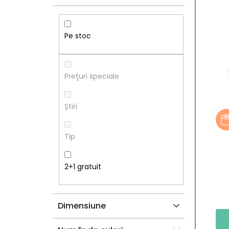
R
S
Ă
T
Pe stoc
L
Ă
A
P
Preţuri speciale
T
R
Știri
E
O
Tip
R
D
A
U
2+1 gratuit
L
S
Dimensiune
Ă
E