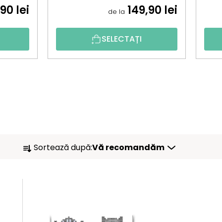
90 lei
149,90 lei
de la
SELECTAȚI
S
Sortează după:
Vă recomandăm
E
L
E