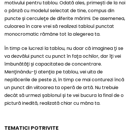
motivului pentru tablou. Odată ales, primești de la noi
o pânză cu modelul selectat de tine, compus din
puncte și cerculețe de diferite mărimi. De asemenea,
culoarea în care vrei să realizezi tabloul punctat
monocromatic rămâne tot la alegerea ta.
În timp ce lucrezi la tablou, nu doar că imaginea ți se
va dezvălui punct cu punct în fața ochilor, dar îți vei
îmbunătăți și capacitatea de concentrare.
Menținându-ți atenția pe tablou, vei uita de
neplăcerile de peste zi, în timp ce mai conturezi încă
un punct din viitoarea ta operă de artă. Nu trebuie
decât să urmezi șablonul și te vei bucura la final de o
pictură inedită, realizată chiar cu mâna ta.
TEMATICI POTRIVITE