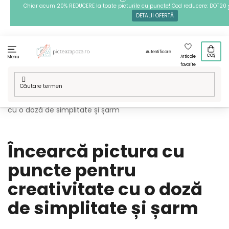
Treci
Chiar acum 20% REDUCERE la toate picturile cu puncte! Cod reducere: DOT20
DETALII OFERTĂ
la
conținut
Autentificare
COȘ
Articole
Meniu
favorite
Acasă
/
Blog
/
Încearcă pictura cu puncte pentru creativitate
cu o doză de simplitate și șarm
Încearcă pictura cu
puncte pentru
creativitate cu o doză
de simplitate și șarm