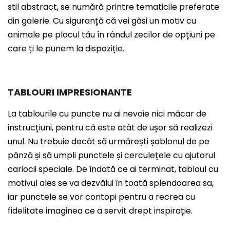
stil abstract, se numără printre tematicile preferate
din galerie. Cu siguranță că vei găsi un motiv cu
animale pe placul tău în rândul zecilor de opțiuni pe
care ți le punem la dispoziție.
TABLOURI IMPRESIONANTE
La tablourile cu puncte nu ai nevoie nici măcar de
instrucțiuni, pentru că este atât de ușor să realizezi
unul. Nu trebuie decât să urmărești șablonul de pe
pânză și să umpli punctele și cerculețele cu ajutorul
cariocii speciale. De îndată ce ai terminat, tabloul cu
motivul ales se va dezvălui în toată splendoarea sa,
iar punctele se vor contopi pentru a recrea cu
fidelitate imaginea ce a servit drept inspirație.