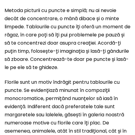
Metoda picturii cu puncte e simplă; nu ai nevoie
decât de concentrare, o mână dibace și o minte
limpede. Tablourile cu puncte îți oferă un moment de
răgaz, în care poți să îți pui problemele pe pauză și
să te concentrezi doar asupra creației. Acordă-ți
puțin timp, folosește-ți imaginația și lasă-ți gândurile
să zboare. Concentrează-te doar pe puncte și lasă-
le pe ele să te ghideze.
Florile sunt un motiv îndrăgit pentru tablourile cu
puncte. Se evidențiază minunat în compoziții
monocromatice, permițând nuanțelor să iasă în
evidență. Indiferent dacă preferatele tale sunt
margaretele sau lalelele, găsești în galeria noastră
numeroase motive cu florile care îți plac. De
asemenea, animalele, atât în stil tradițional, cât și în