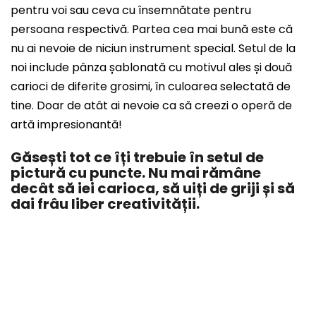
pentru voi sau ceva cu însemnătate pentru
persoana respectivă. Partea cea mai bună este că
nu ai nevoie de niciun instrument special. Setul de la
noi include pânza șablonată cu motivul ales și două
carioci de diferite grosimi, în culoarea selectată de
tine. Doar de atât ai nevoie ca să creezi o operă de
artă impresionantă!
Găsești tot ce îți trebuie în setul de
pictură cu puncte. Nu mai rămâne
decât să iei carioca, să uiți de griji și să
dai frâu liber creativității.
S
U