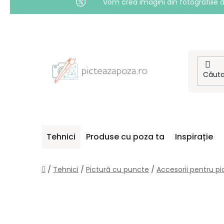
Vom crea imagini din fotografiile d
Treci
la
conținut
Tehnici
Produse cu poza ta
Inspirație
Acasă
/
Tehnici
/
Pictură cu puncte
/
Accesorii pentru p