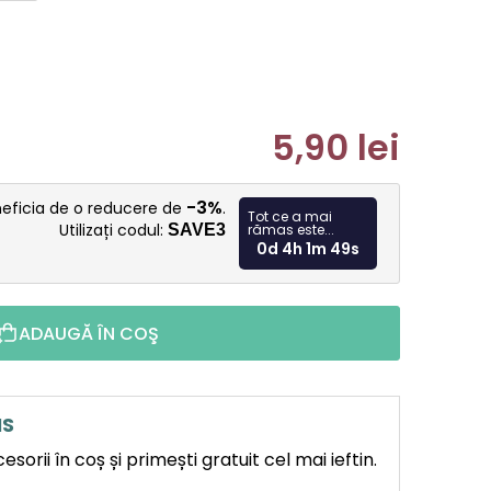
5,90 lei
Evaluare p
-3%
neficia de o reducere de
.
Tot ce a mai
Utilizați codul:
SAVE3
rămas este...
0d 4h 1m 47s
ADAUGĂ ÎN COŞ
IS
orii în coș și primești gratuit cel mai ieftin.