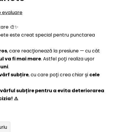
e evaluare
tare 🎨✨
ete este creat special pentru punctarea
ros
, care reacționează la presiune — cu cât
ul va fi mai mare
. Astfel poți realiza ușor
iuni
.
vârf subțire
, cu care poți crea chiar și
cele
vârful subțire pentru a evita deteriorarea
izia! ⚠️
uriu