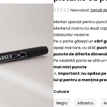
Evaluarea
Neevaluat
Detalii d
medie
Marker special pentru punc
a
Markerul nostru cu două cap
produsului
tablourilor noastre.
este
Pe o parte găsești un
vârf g
0,0
apeși mai tare, cu atât
puct
din
puncte de diferite dimens
5
Pe cealaltă parte se află un
stele.
mai mici puncte
.
⚠️
Important: nu apăsa pe 
lui și pentru a menține prec
Culoare
Negru
Albastru
A