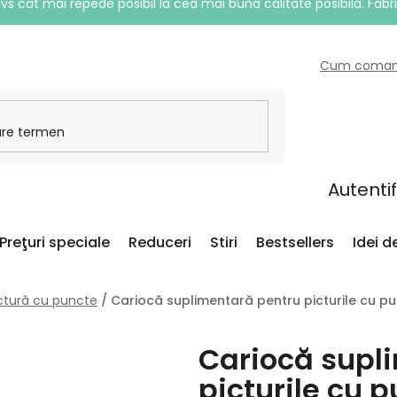
vs cât mai repede posibil la cea mai bună calitate posibilă. Fabr
Cum coma
Autenti
Preţuri speciale
Reduceri
Stiri
Bestsellers
Idei 
ictură cu puncte
/
Cariocă suplimentară pentru picturile cu p
Cariocă supl
picturile cu 