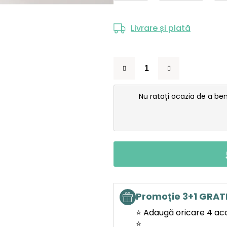
Livrare și plată
Nu ratați ocazia de a be
Promoție 3+1 GRAT
⭐ Adaugă oricare 4 acces
⭐