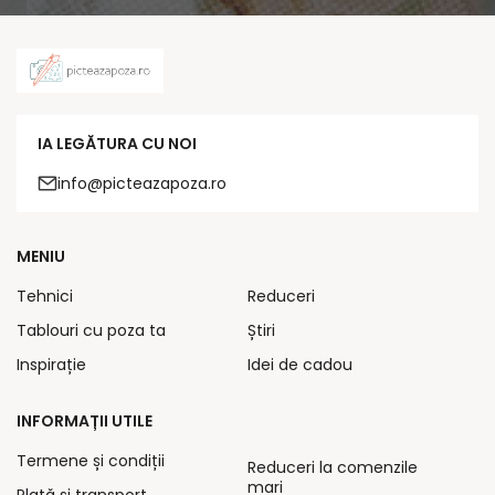
IA LEGĂTURA CU NOI
info@picteazapoza.ro
MENIU
Tehnici
Reduceri
Tablouri cu poza ta
Știri
Inspirație
Idei de cadou
INFORMAȚII UTILE
Termene și condiții
Reduceri la comenzile
mari
Plată și transport