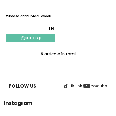
Mulțumesc, dar nu vreau cadou.
1 lei
SELECTAȚI
5
articole în total
C
o
n
S
t
U
r
B
o
FOLLOW US
Tik Tok
Youtube
S
l
O
u
L
l
Instagram
l
i