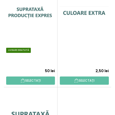
T
S
A
T
R
Ă
E
P
A
R
P
O
R
D
O
U
D
.
LIVRARE GRATUITĂ
S
U
E
.
S
U
50 lei
2,50 lei
L
U
SELECTAȚI
SELECTAȚI
I