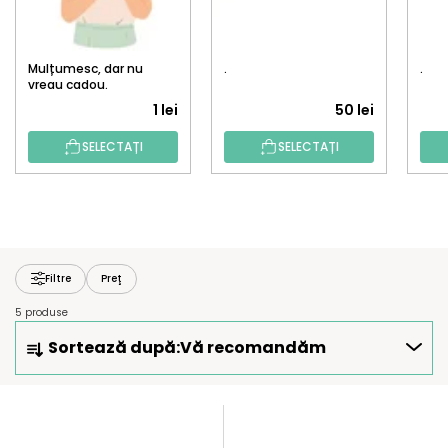
Mulțumesc, dar nu
.
.
vreau cadou.
1 lei
50 lei
SELECTAȚI
SELECTAȚI
Filtre
Preţ
5 produse
S
Sortează după:
Vă recomandăm
E
L
E
L
C
I