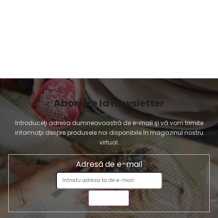
s
t
ă
r
i
l
o
r
Abonare la newsletter
Introduceţi adresa dumneavoastră de e-mail şi vă vom trimite
informaţii despre produsele noi disponibile în magazinul nostru
virtual.
Adresă de e-mail
TRIMITE