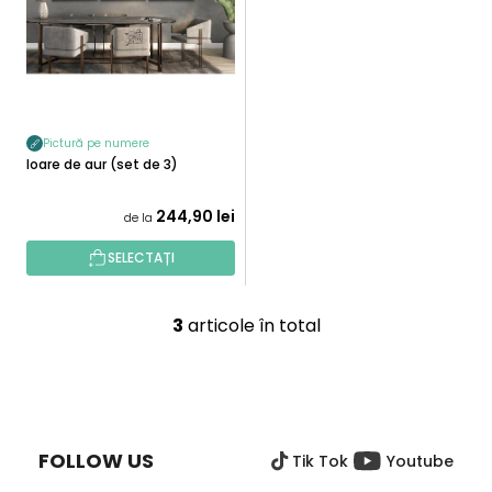
Pictură pe numere
Floare de aur (set de 3)
244,90 lei
de la
SELECTAȚI
3
articole în total
C
o
n
S
t
U
r
B
o
FOLLOW US
Tik Tok
Youtube
S
l