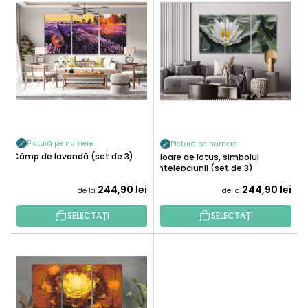
I
T
S
A
T
R
Ă
E
P
A
R
P
O
R
D
O
U
D
Pictură pe numere
Pictură pe numere
S
Câmp de lavandă (set de 3)
U
Floare de lotus, simbolul
E
înțelepciunii (set de 3)
S
244,90 lei
244,90 lei
U
de la
de la
L
SELECTAȚI
SELECTAȚI
U
I