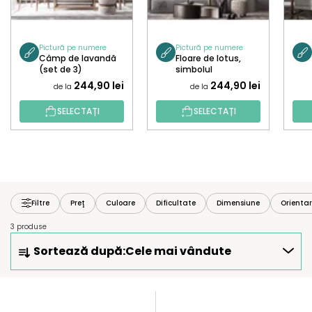
Pictură pe numere
Pictură pe numere
Câmp de lavandă
Floare de lotus,
(set de 3)
simbolul
înțelepciunii (set
244,90 lei
244,90 lei
de la
de la
de 3)
SELECTAȚI
SELECTAȚI
Filtre
Preţ
Culoare
Dificultate
Dimensiune
Orienta
3 produse
S
Sortează după:
Cele mai vândute
E
L
E
L
C