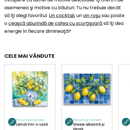
asemenea şi motive cu băuturi. Tu nu trebuie decât
să îţi alegi favoritul.
Un cocktail
, un
vin roşu
sau poate
o
ceaşcă aburindă de cafea cu scorţişoară
să îţi dea
energie în fiecare dimineaţă?
CELE MAI VÂNDUTE
Pictură pe numere
Pictură pe numere
Lămâi într-o vază
Gresie albastră și
lămâi