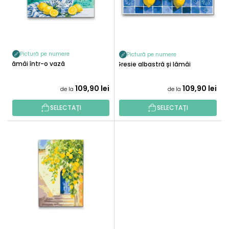
A
R
P
O
R
D
O
U
D
Pictură pe numere
Pictură pe numere
S
Lămâi într-o vază
U
Gresie albastră și lămâi
E
S
109,90 lei
109,90 lei
U
de la
de la
L
SELECTAȚI
SELECTAȚI
U
I