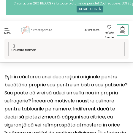
Treci
Chiar acum 20% REDUCERE la toate picturile cu puncte! Cod reducere: DOT20
DETALII OFERTĂ
la
conținut
Autentificare
COȘ
Articole
Meniu
favorite
Acasă
/
Tehnici
/
Pictură pe numere
/
Modelele noastre
/
Fructe
si băuturi
Eşti în căutarea unei decoraţiuni originale pentru
bucătăria proprie sau pentru un bistro sau patiserie?
Sau poate că vrei să aduci un suflu nou în propria
sufragerie? Încearcă motivele noastre culinare
pentru tablourile pe numere. Indiferent dacă te
decizi să pictezi
zmeură
,
căpşuni
sau
citrice
, cu
siguranţă că vei reîmprospăta atmosfera în orice
încăpere cu astfel de motive delicioase. Îţi oferim de