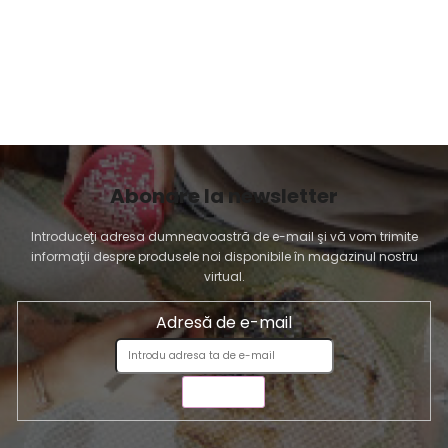
i
l
o
r
Abonare la newsletter
Introduceţi adresa dumneavoastră de e-mail şi vă vom trimite
informaţii despre produsele noi disponibile în magazinul nostru
virtual.
Adresă de e-mail
TRIMITE