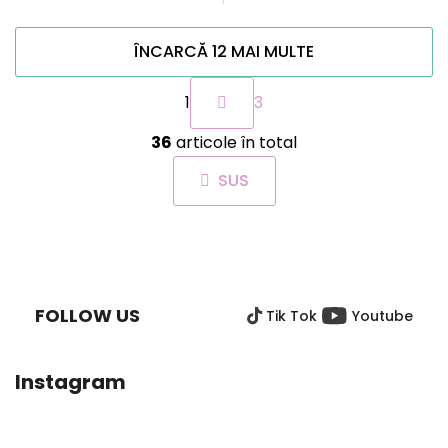
ÎNCARCĂ 12 MAI MULTE
P
1
3
a
g
C
i
36
articole în total
o
n
n
a
SUS
t
r
r
e
o
S
l
U
u
B
l
FOLLOW US
Tik Tok
Youtube
S
l
i
O
s
L
Instagram
t
ă
r