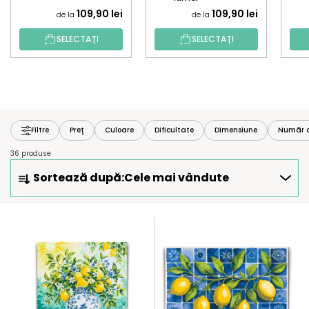
109,90 lei
109,90 lei
de la
de la
SELECTAȚI
SELECTAȚI
Filtre
Preţ
Culoare
Dificultate
Dimensiune
Număr d
36 produse
S
Sortează după:
Cele mai vândute
E
L
E
L
C
I
T
S
A
T
R
Ă
E
P