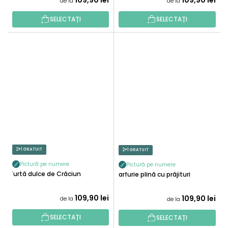
109,90 lei
109,90 lei
de la
de la
SELECTAȚI
SELECTAȚI
2+1 GRATUIT
2+1 GRATUIT
Pictură pe numere
Pictură pe numere
Turtă dulce de Crăciun
Farfurie plină cu prăjituri
109,90 lei
109,90 lei
de la
de la
SELECTAȚI
SELECTAȚI