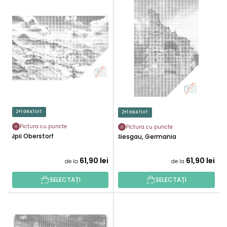
L
C
I
T
S
A
T
R
Ă
E
P
A
R
P
O
R
D
O
U
2+1 GRATUIT
2+1 GRATUIT
D
S
U
Pictura cu puncte
Pictura cu puncte
E
Alpii Oberstorf
Bliesgau, Germania
S
U
61,90 lei
61,90 lei
de la
de la
L
U
SELECTAȚI
SELECTAȚI
I