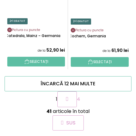
2+1 GRATUIT
2+1 GRATUIT
Pictura cu puncte
Pictura cu puncte
Catedrala, Mainz – Germania
Cochem, Germania
52,90 lei
61,90 lei
de la
de la
SELECTAȚI
SELECTAȚI
ÎNCARCĂ 12 MAI MULTE
P
1
4
a
g
C
i
41
articole în total
o
n
n
a
SUS
t
r
r
e