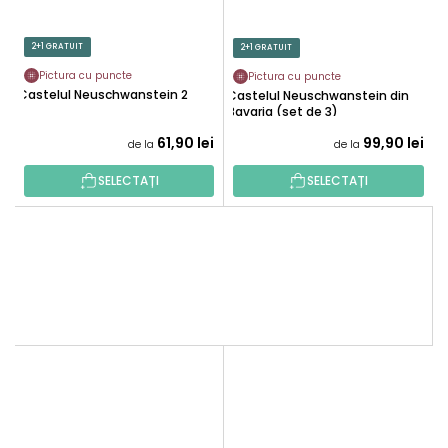
2+1 GRATUIT
2+1 GRATUIT
Pictura cu puncte
Pictura cu puncte
Castelul Neuschwanstein 2
Castelul Neuschwanstein din
Bavaria (set de 3)
61,90 lei
99,90 lei
de la
de la
SELECTAȚI
SELECTAȚI