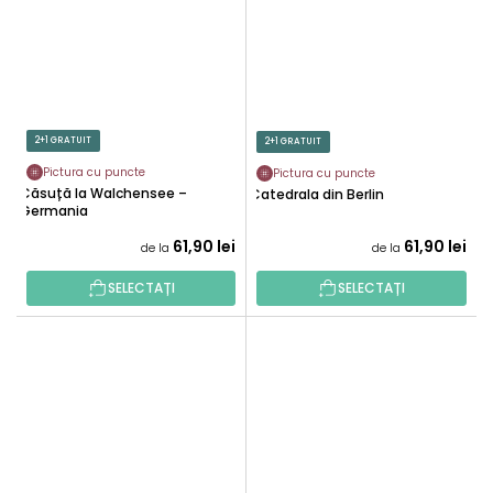
2+1 GRATUIT
2+1 GRATUIT
Pictura cu puncte
Pictura cu puncte
Căsuță la Walchensee –
Catedrala din Berlin
Germania
61,90 lei
61,90 lei
de la
de la
SELECTAȚI
SELECTAȚI