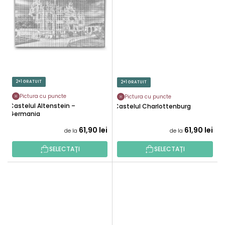
2+1 GRATUIT
2+1 GRATUIT
Pictura cu puncte
Pictura cu puncte
Castelul Altenstein –
Castelul Charlottenburg
Germania
61,90 lei
61,90 lei
de la
de la
SELECTAȚI
SELECTAȚI