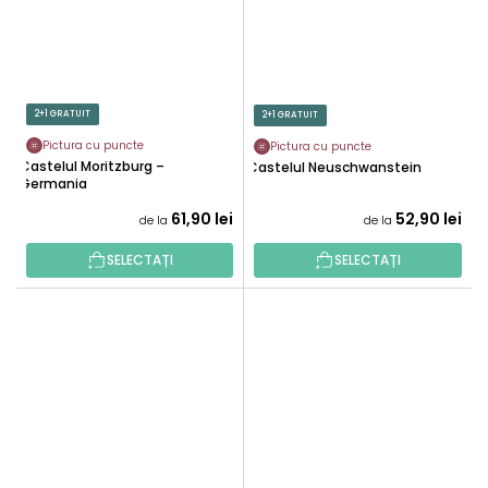
2+1 GRATUIT
2+1 GRATUIT
Pictura cu puncte
Pictura cu puncte
Castelul Moritzburg –
Castelul Neuschwanstein
Germania
61,90 lei
52,90 lei
de la
de la
SELECTAȚI
SELECTAȚI