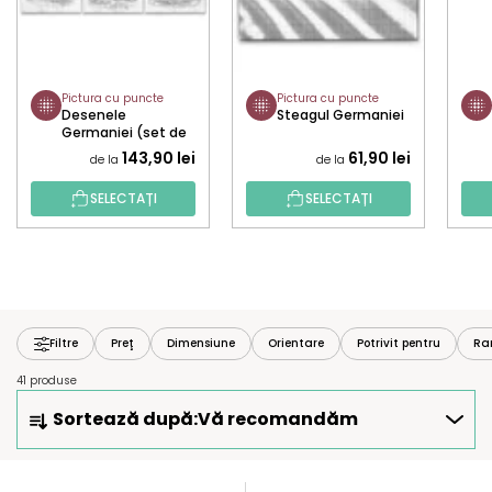
Pictura cu puncte
Pictura cu puncte
Desenele
Steagul Germaniei
Germaniei (set de
3 pânze)
143,90 lei
61,90 lei
de la
de la
SELECTAȚI
SELECTAȚI
Filtre
Preţ
Dimensiune
Orientare
Potrivit pentru
Ra
41 produse
S
Sortează după:
Vă recomandăm
E
L
E