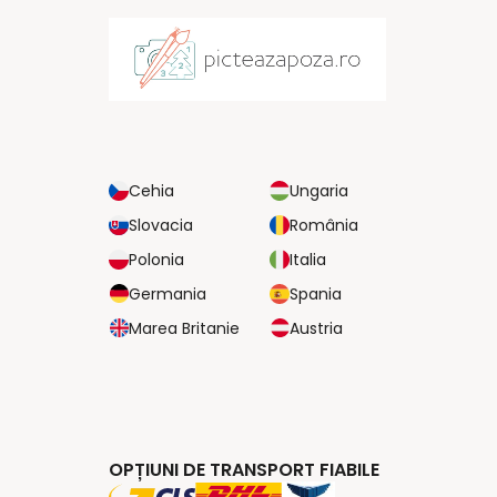
Cehia
Ungaria
Slovacia
România
Polonia
Italia
Germania
Spania
Marea Britanie
Austria
OPȚIUNI DE TRANSPORT FIABILE