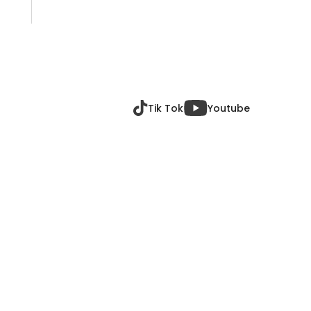
U
S
U
L
Tik Tok
Youtube
U
I