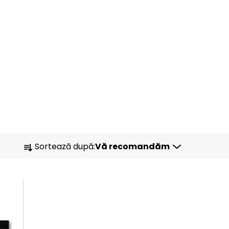
S
Sortează după:
Vă recomandăm
E
L
E