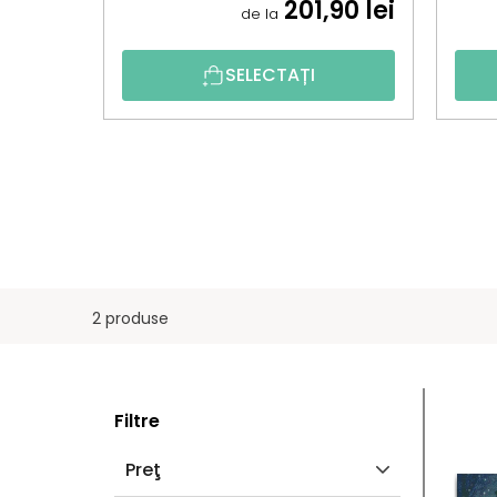
201,90 lei
de la
SELECTAȚI
2 produse
B
L
Filtre
A
I
Preţ