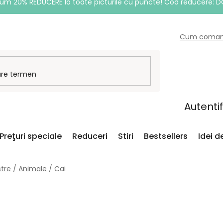
um 20% REDUCERE la toate picturile cu puncte! Cod reducere: 
Cum coma
Autenti
Preţuri speciale
Reduceri
Stiri
Bestsellers
Idei 
tre
/
Animale
/
Cai