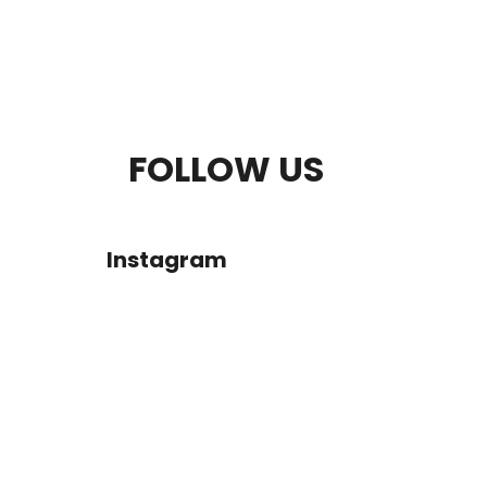
S
FOLLOW US
U
B
Instagram
S
O
L