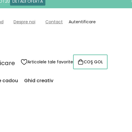
DOT20
DETALII OFERTĂ
nd
Despre noi
Contact
Autentificare
ficare
Articolele tale favorite
COŞ GOL
COŞ
DE
CUMPĂRĂTURI
de cadou
Ghid creativ