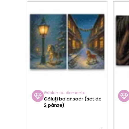
Goblen cu diamante
Căluți balansoar (set de
2 pânze)