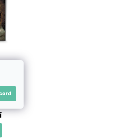
C
T
A
R
E
A
P
acord
R
O
i
D