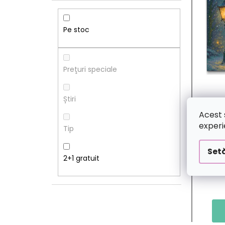
R
S
Ă
T
Pe stoc
L
Ă
A
P
Preţuri speciale
T
R
Știri
E
O
Acest 
experi
Tip
R
D
Setă
A
U
2+1 gratuit
L
S
Ă
E