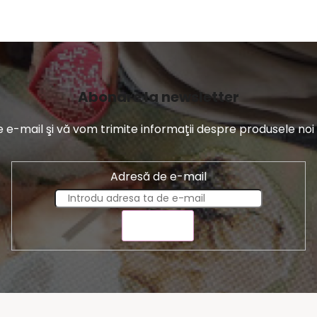
r
Abonare la newsletter
-mail şi vă vom trimite informaţii despre produsele noi di
Adresă de e-mail
TRIMITE