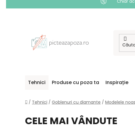
Chiar ac
Treci
la
conținut
Tehnici
Produse cu poza ta
Inspirație
Acasă
/
Tehnici
/
Goblenuri cu diamante
/
Modelele noas
CELE MAI VÂNDUTE