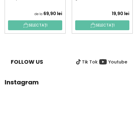
aplicator
69,90 lei
19,90 lei
de la
SELECTAȚI
SELECTAȚI
S
U
B
FOLLOW US
Tik Tok
Youtube
S
O
L
Instagram