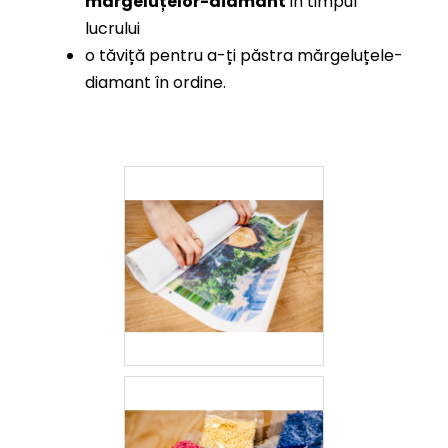
mărgeluțelor-diamant
în timpul
lucrului
o tăviță pentru a-ți păstra mărgeluțele-
diamant în ordine.