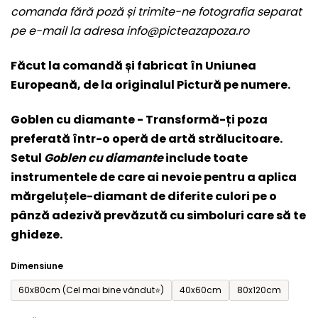
comanda fără poză și trimite-ne fotografia separat
este
pe e-mail la adresa
info@picteazapoza.ro
0,0
din
Făcut la comandă și fabricat în Uniunea
5
Europeană, de la originalul Pictură pe numere.
stele.
Goblen cu diamante - Transformă-ți poza
preferată într-o operă de artă strălucitoare.
Setul
Goblen cu diamante
include toate
instrumentele de care ai nevoie pentru a aplica
mărgeluțele-diamant de diferite culori pe o
pânză adezivă prevăzută cu simboluri care să te
ghideze.
Dimensiune
60x80cm (Cel mai bine vândut⭐)
40x60cm
80x120cm