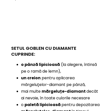
SETUL GOBLEN CU DIAMANTE
CUPRINDE:
o pânză lipicioasă
(la alegere, întinsă
pe o ramă de lemn),
un creion
pentru aplicarea
mărgeluțelor-diamant pe pânză,
mai multe
mărgeluțe-diamant
decât
ai nevoie, în toate culorile necesare
o
paletă lipicioasă
pentru depozitarea