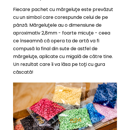
Fiecare pachet cu mărgeluțe este prevăzut
cu un simbol care corespunde celui de pe
pânză. Mărgeluțele au o dimensiune de
aproximativ 2,8mm - foarte micuțe - ceea
ce înseamnă că opera ta de artă va fi
compusă la final din sute de astfel de
mărgeluțe, aplicate cu migală de către tine.
Un rezultat care îi va lăsa pe toți cu gura
căscată!