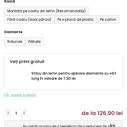
Ramă
Montată pe cadru din lemn (Recomandat👍)
Fără cadru (doar pânza)
Pe o placă de plastic
Pe carton
Diamante
Rotunde
Pătrate
Veți primi gratuit
Stilou din lemn pentru aplicare diamante cu vârf
lung În valoare de 7,90 lei
Livrare și plată
de la
126,90 lei
Ev
-5%
Nu ratați ocazia de a beneficia de o reducere de
.