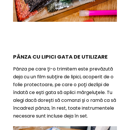
PÂNZA CU LIPICI GATA DE UTILIZARE
Pânza pe care ți-o trimitem este prevăzută
deja cu un film subțire de lipici, acoperit de o
folie protectoare, pe care o poți dezlipi de
îndată ce ești gata să aplici mărgeluțele. Tu
alegi dacă dorești să comanzi și o ramă ca să
încadrezi pânza, în rest, toate instrumentele
necesare sunt incluse deja în set.