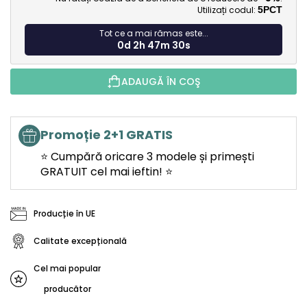
Utilizați codul:
5PCT
Tot ce a mai rămas este...
0d 2h 47m 29s
ADAUGĂ ÎN COŞ
Promoție 2+1 GRATIS
⭐ Cumpără oricare 3 modele și primești
GRATUIT cel mai ieftin! ⭐
Producție în UE
Calitate excepțională
Cel mai popular
producător