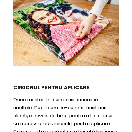
CREIONUL PENTRU APLICARE
Orice meșter trebuie să își cunoască
uneltele. După cum ne-au mărturisit unii
clienți, e nevoie de timp pentru a te obișnui
cu manevrarea creionului pentru aplicare.
Creionul este prevăzut cu o bucată lipicioasă