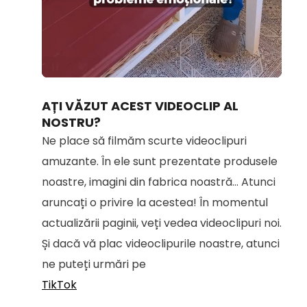
Loaded
:
Unmute
100.00%
AȚI VĂZUT ACEST VIDEOCLIP AL
NOSTRU?
Ne place să filmăm scurte videoclipuri
amuzante. În ele sunt prezentate produsele
noastre, imagini din fabrica noastră... Atunci
aruncați o privire la acestea! În momentul
actualizării paginii, veți vedea videoclipuri noi.
Și dacă vă plac videoclipurile noastre, atunci
ne puteți urmări pe
TikTok
.