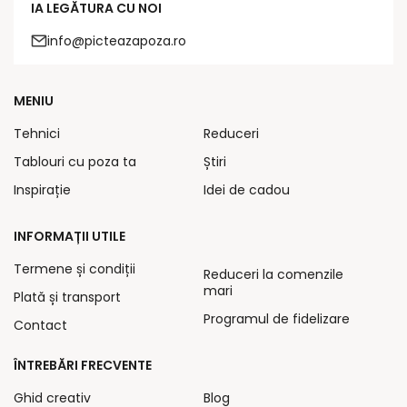
IA LEGĂTURA CU NOI
info@picteazapoza.ro
MENIU
Tehnici
Reduceri
Tablouri cu poza ta
Știri
Inspirație
Idei de cadou
INFORMAȚII UTILE
Termene și condiții
Reduceri la comenzile
mari
Plată și transport
Programul de fidelizare
Contact
ÎNTREBĂRI FRECVENTE
Ghid creativ
Blog