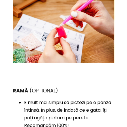
RAMĂ
(OPȚIONAL)
E mult mai simplu să pictezi pe o pânză
întinsă. În plus, de îndată ce e gata, îți
poți agăța pictura pe perete.
Recomandăm 100%!