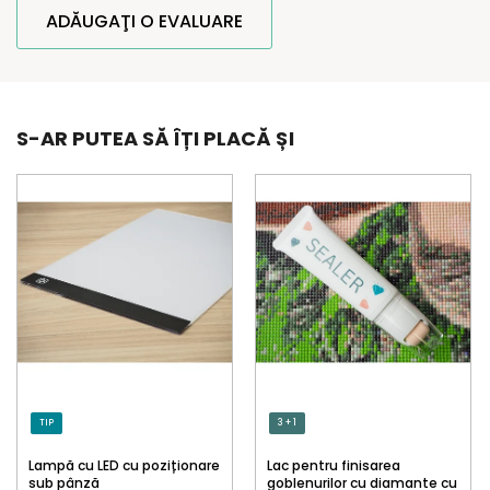
ADĂUGAŢI O EVALUARE
S-AR PUTEA SĂ ÎȚI PLACĂ ȘI
TIP
3 + 1
Lampă cu LED cu poziționare
Lac pentru finisarea
sub pânză
goblenurilor cu diamante cu