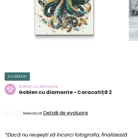
2+1 GRATUIT
Goblen cu diamante
Goblen cu diamante - Caracatiță 2
Evaluarea
Detalii de evaluare
Neevaluat
medie
a
*Dacă nu reușești să încarci fotografia, finalizează
produsului