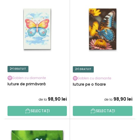
L
C
I
T
S
A
T
R
Ă
E
P
A
R
P
O
R
D
O
U
2+1 GRATUIT
2+1 GRATUIT
D
S
U
Goblen cu diamante
Goblen cu diamante
E
Fluture de primăvară
Fluture pe o floare
S
U
98,90 lei
98,90 lei
de la
de la
L
U
SELECTAȚI
SELECTAȚI
I