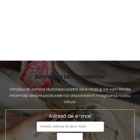
l
i
s
t
ă
r
i
l
o
r
Abonare la newsletter
Introduceţi adresa dumneavoastră de e-mail şi vă vom trimite
informaţii despre produsele noi disponibile în magazinul nostru
virtual.
Adresă de e-mail
TRIMITE