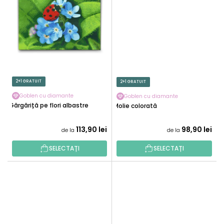
2+1 GRATUIT
2+1 GRATUIT
Goblen cu diamante
Goblen cu diamante
Gărgăriță pe flori albastre
Molie colorată
113,90 lei
98,90 lei
de la
de la
SELECTAȚI
SELECTAȚI