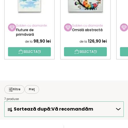
Goblen cu diamante
Goblen cu diamante
Fluture de
Omidă abstractă
primăvară
98,90 lei
126,90 lei
de la
de la
SELECTAȚI
SELECTAȚI
Filtre
Preţ
7 produse
S
Sortează după:
Vă recomandăm
E
L
E