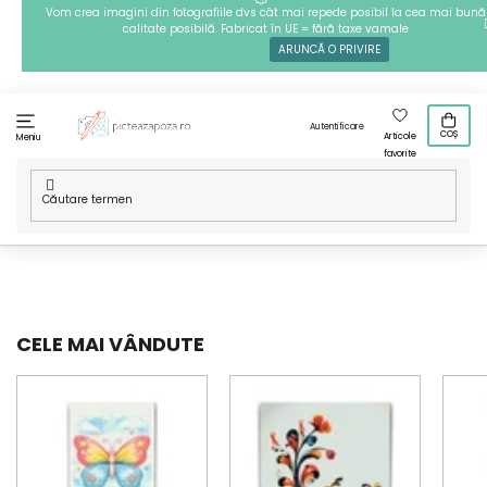
Treci
Vom crea imagini din fotografiile dvs cât mai repede posibil la cea mai bună
calitate posibilă. Fabricat în UE = fără taxe vamale
la
ARUNCĂ O PRIVIRE
conținut
Autentificare
COȘ
Articole
Meniu
favorite
Acasă
/
Tehnici
/
Goblenuri cu diamante
/
Modelele noastre
/
Animale
/
Insecte
CELE MAI VÂNDUTE