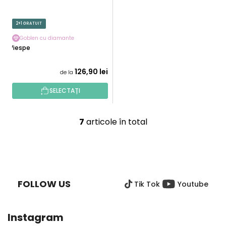
2+1 GRATUIT
Goblen cu diamante
Viespe
126,90 lei
de la
SELECTAȚI
7
articole în total
C
o
n
S
t
U
r
B
o
FOLLOW US
Tik Tok
Youtube
S
l
O
u
L
l
Instagram