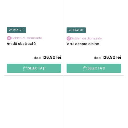
2+1 GRATUIT
2+1 GRATUIT
Goblen cu diamante
Goblen cu diamante
Omidă abstractă
Totul despre albine
126,90 lei
126,90 lei
de la
de la
SELECTAȚI
SELECTAȚI