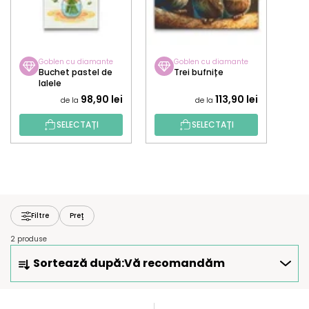
Goblen cu diamante
Goblen cu diamante
Buchet pastel de
Trei bufnițe
lalele
98,90 lei
113,90 lei
de la
de la
SELECTAȚI
SELECTAȚI
Filtre
Preţ
2 produse
S
Sortează după:
Vă recomandăm
E
L
E