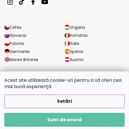
Cehia
Ungaria
Slovacia
România
Polonia
Italia
Germania
Spania
Marea Britanie
Austria
OPȚIUNI DE TRANSPORT FIABILE
Acest site utilizează cookie-uri pentru a vă oferi cea
mai bună experiență.
OPȚIUNI DE PLATĂ SIGURE
Setări
Sunt de acord
Drepturi de autor 2026
Picteazapoza.ro
. Toate drepturile rezervate.
Creat de Shoptet Premium
|
Upravilo
FV STUDIO