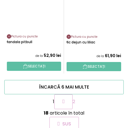
Pictura cu puncte
Pictura cu puncte
Mandala pitbull
Mic dejun cu liliac
52,90 lei
61,90 lei
de la
de la
SELECTAȚI
SELECTAȚI
ÎNCARCĂ 6 MAI MULTE
P
1
2
a
g
C
i
18
articole în total
o
n
n
a
SUS
t