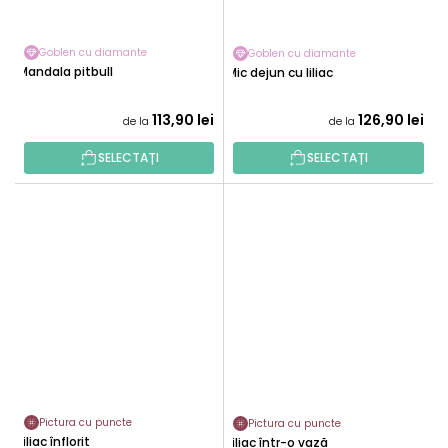
Goblen cu diamante
Goblen cu diamante
Mandala pitbull
Mic dejun cu liliac
113,90 lei
126,90 lei
de la
de la
SELECTAȚI
SELECTAȚI
Pictura cu puncte
Pictura cu puncte
Liliac înflorit
Liliac într-o vază