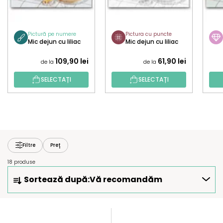
Pictură pe numere
Pictura cu puncte
Mic dejun cu liliac
Mic dejun cu liliac
109,90 lei
61,90 lei
de la
de la
SELECTAȚI
SELECTAȚI
Filtre
Preţ
18 produse
S
Sortează după:
Vă recomandăm
E
L
E
L
C