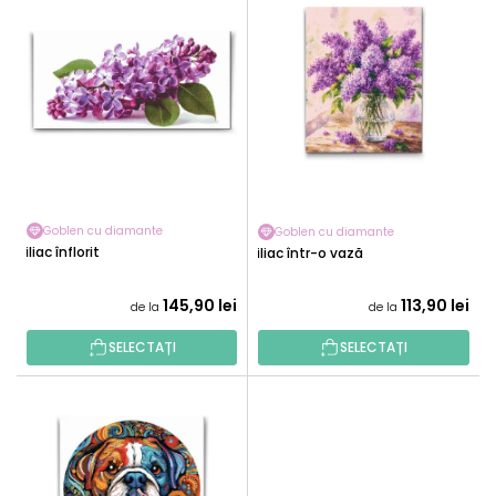
I
T
S
A
T
R
Ă
E
P
A
R
P
O
R
D
O
U
D
Goblen cu diamante
Goblen cu diamante
S
Liliac înflorit
U
Liliac într-o vază
E
S
145,90 lei
113,90 lei
U
de la
de la
L
SELECTAȚI
SELECTAȚI
U
I