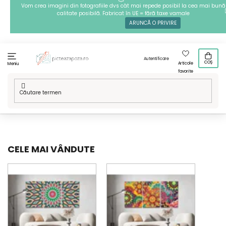
Treci
Vom crea imagini din fotografiile dvs cât mai repede posibil la cea mai bună
calitate posibilă. Fabricat în UE = fără taxe vamale
la
ARUNCĂ O PRIVIRE
conținut
Autentificare
COȘ
Articole
Meniu
favorite
Acasă
/
Din mai multe piese
/
Picturi pe numere
/
Mandala
CELE MAI VÂNDUTE