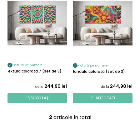
I
T
S
A
T
R
Ă
E
P
A
R
P
O
R
D
O
U
D
Pictură pe numere
Pictură pe numere
S
Textură colorată 7 (set de 3)
U
Mandala colorată (set de 3)
E
S
244,90 lei
244,90 lei
U
de la
de la
L
SELECTAȚI
SELECTAȚI
U
I
2
articole în total
C
o
n
S