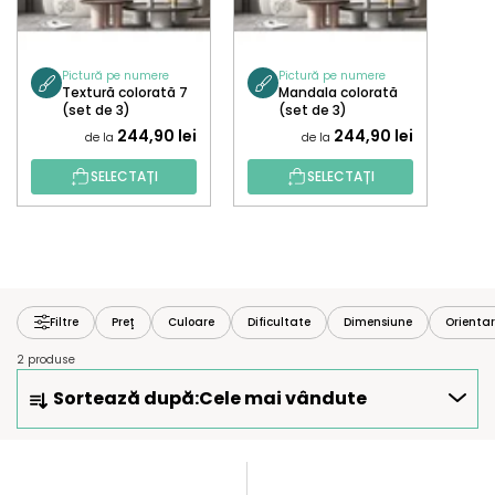
Pictură pe numere
Pictură pe numere
Textură colorată 7
Mandala colorată
(set de 3)
(set de 3)
244,90 lei
244,90 lei
de la
de la
SELECTAȚI
SELECTAȚI
Filtre
Preţ
Culoare
Dificultate
Dimensiune
Orienta
2 produse
S
Sortează după:
Cele mai vândute
E
L
E
L
C