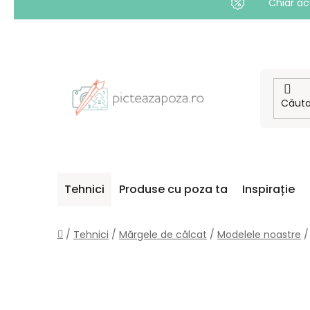
Chiar ac
Treci
la
conținut
Tehnici
Produse cu poza ta
Inspirație
Acasă
/
Tehnici
/
Mărgele de călcat
/
Modelele noastre
/
B
A