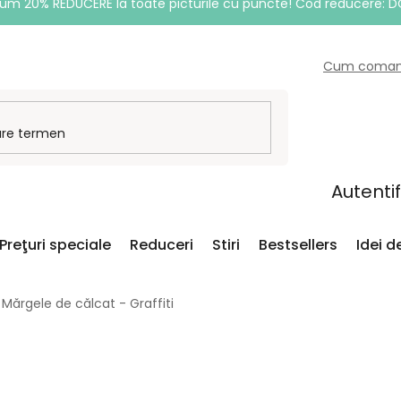
um 20% REDUCERE la toate picturile cu puncte! Cod reducere: 
Cum coma
Autenti
Preţuri speciale
Reduceri
Stiri
Bestsellers
Idei 
Mărgele de călcat - Graffiti