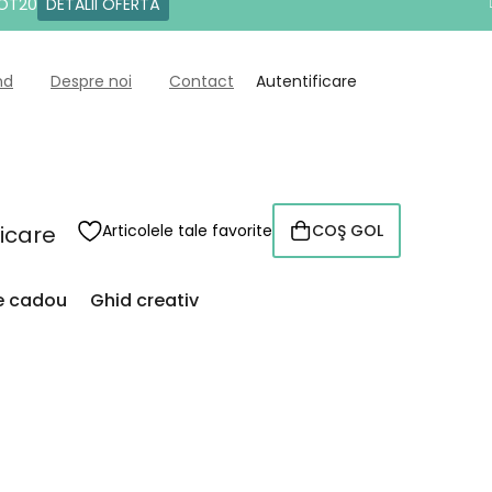
DOT20
DETALII OFERTĂ
nd
Despre noi
Contact
Autentificare
ficare
Articolele tale favorite
COŞ GOL
COŞ
DE
CUMPĂRĂTURI
de cadou
Ghid creativ