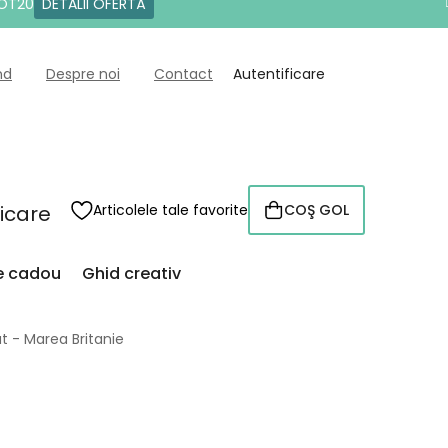
DOT20
DETALII OFERTĂ
nd
Despre noi
Contact
Autentificare
ficare
Articolele tale favorite
COŞ GOL
COŞ
DE
CUMPĂRĂTURI
de cadou
Ghid creativ
t - Marea Britanie