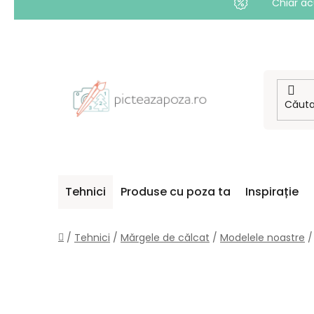
Chiar ac
Treci
la
conținut
Tehnici
Produse cu poza ta
Inspirație
Acasă
/
Tehnici
/
Mărgele de călcat
/
Modelele noastre
/
B
A