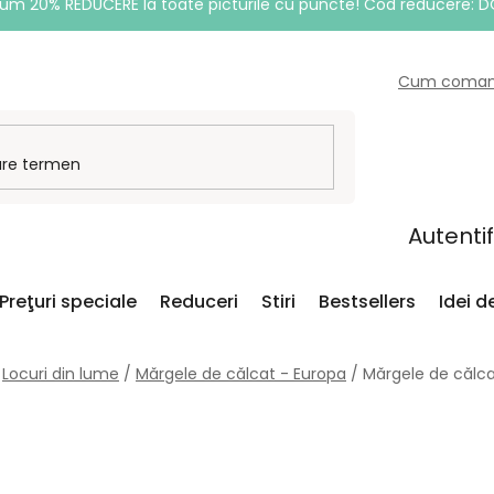
um 20% REDUCERE la toate picturile cu puncte! Cod reducere: 
Cum coma
Autenti
Preţuri speciale
Reduceri
Stiri
Bestsellers
Idei 
Locuri din lume
/
Mărgele de călcat - Europa
/
Mărgele de călca