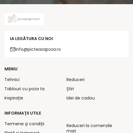
IA LEGĂTURA CU NOI
info@picteazapoza.ro
MENIU
Tehnici
Reduceri
Tablouri cu poza ta
Știri
Inspirație
Idei de cadou
INFORMAȚII UTILE
Termene și condiții
Reduceri la comenzile
mari
Plată și transport