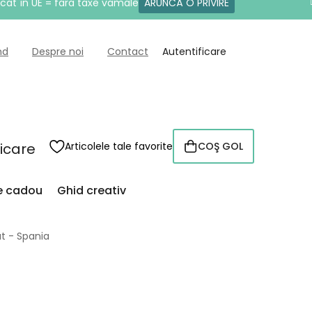
icat în UE = fără taxe vamale
ARUNCĂ O PRIVIRE
nd
Despre noi
Contact
Autentificare
ficare
Articolele tale favorite
COŞ GOL
COŞ
DE
CUMPĂRĂTURI
de cadou
Ghid creativ
t - Spania