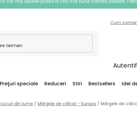
vs cât mai repede posibil la cea mai bună calitate posibilă. Fabr
Cum coma
Autenti
Preţuri speciale
Reduceri
Stiri
Bestsellers
Idei 
Locuri din lume
/
Mărgele de călcat - Europa
/
Mărgele de călca