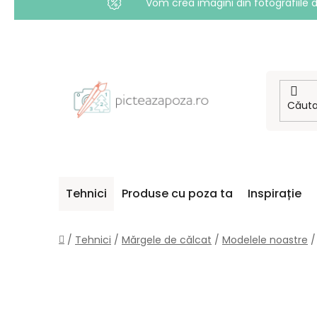
Vom crea imagini din fotografiile d
Treci
la
conținut
Tehnici
Produse cu poza ta
Inspirație
Acasă
/
Tehnici
/
Mărgele de călcat
/
Modelele noastre
/
B
A