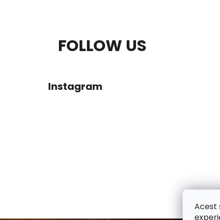
R
S
Ă
FOLLOW US
U
L
B
A
Instagram
S
T
O
E
L
R
A
L
Acest 
Ă
experi