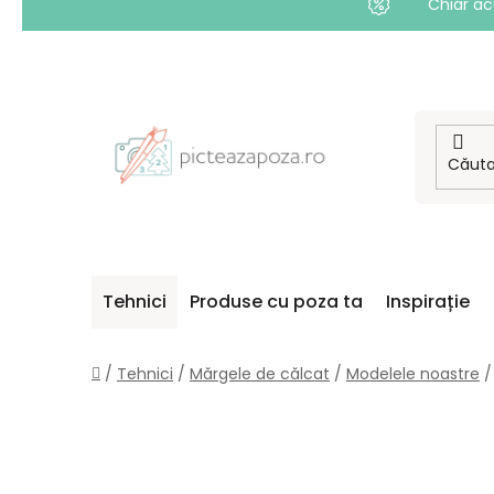
Chiar ac
Treci
la
conținut
Tehnici
Produse cu poza ta
Inspirație
Acasă
/
Tehnici
/
Mărgele de călcat
/
Modelele noastre
/
B
A