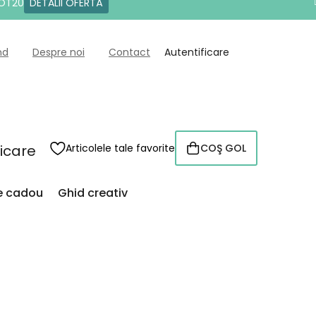
DOT20
DETALII OFERTĂ
nd
Despre noi
Contact
Autentificare
ficare
Articolele tale favorite
COŞ GOL
COŞ
DE
CUMPĂRĂTURI
de cadou
Ghid creativ