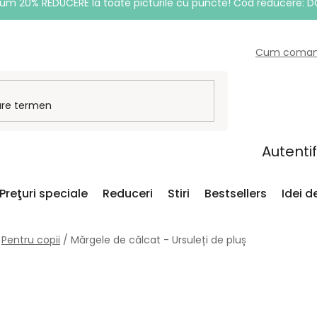
um 20% REDUCERE la toate picturile cu puncte! Cod reducere: 
Cum coma
Autenti
Preţuri speciale
Reduceri
Stiri
Bestsellers
Idei 
Pentru copii
/
Mărgele de călcat - Ursuleți de pluș