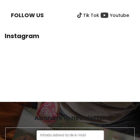
U
B
FOLLOW US
Tik Tok
Youtube
S
O
L
Instagram
Abonare la newsletter