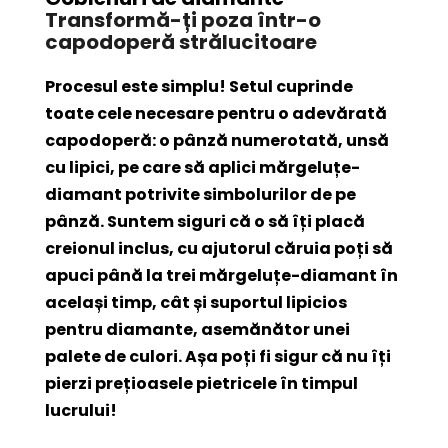
Transformă-ți poza într-o
capodoperă strălucitoare
Procesul este simplu! Setul cuprinde
toate cele necesare pentru o adevărată
capodoperă: o pânză numerotată, unsă
cu lipici, pe care să aplici mărgeluțe-
diamant potrivite simbolurilor de pe
pânză. Suntem siguri că o să îți placă
creionul inclus, cu ajutorul căruia poți să
apuci până la trei mărgeluțe-diamant în
același timp, cât și suportul lipicios
pentru diamante, asemănător unei
palete de culori. Așa poți fi sigur că nu îți
pierzi prețioasele pietricele în timpul
lucrului!