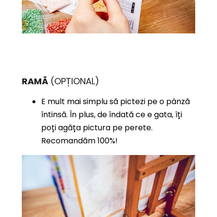
RAMĂ
(OPȚIONAL)
E mult mai simplu să pictezi pe o pânză
întinsă. În plus, de îndată ce e gata, îți
poți agăța pictura pe perete.
Recomandăm 100%!