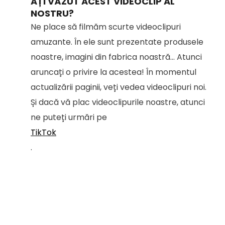
AȚI VĂZUT ACEST VIDEOCLIP AL
NOSTRU?
Ne place să filmăm scurte videoclipuri
amuzante. În ele sunt prezentate produsele
noastre, imagini din fabrica noastră... Atunci
aruncați o privire la acestea! În momentul
actualizării paginii, veți vedea videoclipuri noi.
Și dacă vă plac videoclipurile noastre, atunci
ne puteți urmări pe
TikTok
.