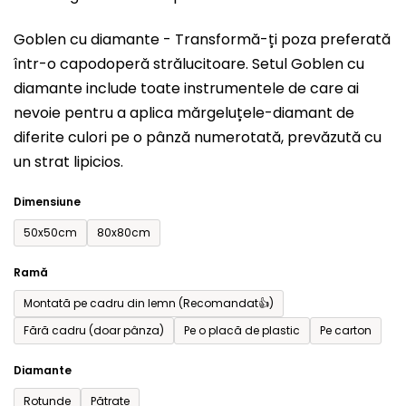
este
Goblen cu diamante - Transformă-ți poza preferată
0,0
într-o capodoperă strălucitoare. Setul
Goblen cu
din
diamante include toate instrumentele de care ai
5
nevoie pentru a aplica mărgeluțele-diamant de
stele.
diferite culori pe o pânză numerotată, prevăzută cu
un strat lipicios.
Dimensiune
50x50cm
80x80cm
Ramă
Montată pe cadru din lemn (Recomandat👍)
Fără cadru (doar pânza)
Pe o placă de plastic
Pe carton
Diamante
Rotunde
Pătrate