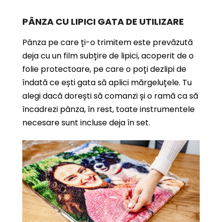
PÂNZA CU LIPICI GATA DE UTILIZARE
Pânza pe care ți-o trimitem este prevăzută
deja cu un film subțire de lipici, acoperit de o
folie protectoare, pe care o poți dezlipi de
îndată ce ești gata să aplici mărgeluțele. Tu
alegi dacă dorești să comanzi și o ramă ca să
încadrezi pânza, în rest, toate instrumentele
necesare sunt incluse deja în set.