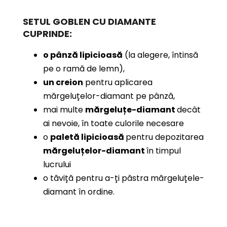
SETUL GOBLEN CU DIAMANTE
CUPRINDE:
o pânză lipicioasă
(la alegere, întinsă
pe o ramă de lemn),
un creion
pentru aplicarea
mărgeluțelor-diamant pe pânză,
mai multe
mărgeluțe-diamant
decât
ai nevoie, în toate culorile necesare
o
paletă lipicioasă
pentru depozitarea
mărgeluțelor-diamant
în timpul
lucrului
o tăviță pentru a-ți păstra mărgeluțele-
diamant în ordine.