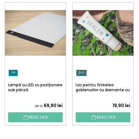
TIP
3 + 1
Lampă cu LED cu poziționare
Lac pentru finisarea
sub pânză
goblenurilor cu diamante cu
aplicator
69,90 lei
19,90 lei
de la
SELECTAȚI
SELECTAȚI
S