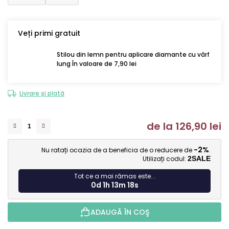
Veți primi gratuit
Stilou din lemn pentru aplicare diamante cu vârf
lung În valoare de 7,90 lei
Livrare și plată
de la
126,90 lei
Ev
-2%
Nu ratați ocazia de a beneficia de o reducere de
.
Utilizați codul:
2SALE
Tot ce a mai rămas este...
0d 1h 13m 17s
ADAUGĂ ÎN COŞ