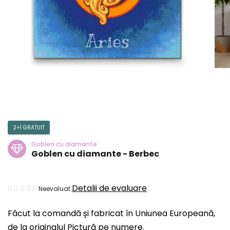
2+1 GRATUIT
Goblen cu diamante
Goblen cu diamante - Berbec
Evaluarea
Detalii de evaluare
Neevaluat
medie
Făcut la comandă și fabricat în Uniunea Europeană,
a
de la originalul Pictură pe numere.
produsului