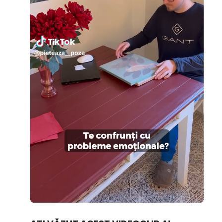
Loaded
:
Unmute
100.00%