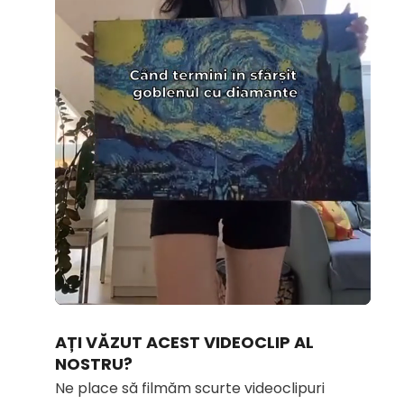
Loaded
:
Unmute
100.00%
AȚI VĂZUT ACEST VIDEOCLIP AL
NOSTRU?
Ne place să filmăm scurte videoclipuri