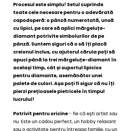
Procesul este simplu! Setul cuprinde
toate cele necesare pentru o adevărată
capodoperă: o pânză numerotată, unsă
cu lipici, pe care să aplici mărgeluțe-
diamant potrivite simbolurilor de pe
pânză. Suntem siguri că o să îți placă
creionul inclus, cu ajutorul căruia poți să
apuci până la trei mărgeluțe-diamant în
același timp, cât și suportul lipicios
pentru diamante, asemănător unei
palete de culori. Așa poți fi sigur că nu îți
pierzi prețioasele pietricele în timpul
lucrului!
Potrivit pentru oricine
- fie că ești artist sau
nu. Este un cadou perfect, un hobby relaxant
sau o activitate pentru întreaga familie, cu un