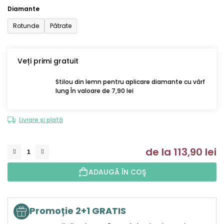
Diamante
Rotunde
Pătrate
Veți primi gratuit
Stilou din lemn pentru aplicare diamante cu vârf
lung În valoare de 7,90 lei
Livrare și plată
de la
113,90 lei
Ev
ADAUGĂ ÎN COŞ
Promoție 2+1 GRATIS