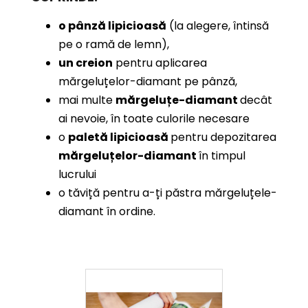
o pânză lipicioasă
(la alegere, întinsă
pe o ramă de lemn),
un creion
pentru aplicarea
mărgeluțelor-diamant pe pânză,
mai multe
mărgeluțe-diamant
decât
ai nevoie, în toate culorile necesare
o
paletă lipicioasă
pentru depozitarea
mărgeluțelor-diamant
în timpul
lucrului
o tăviță pentru a-ți păstra mărgeluțele-
diamant în ordine.