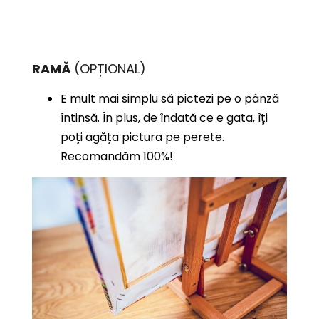
RAMĂ
(OPȚIONAL)
E mult mai simplu să pictezi pe o pânză
întinsă. În plus, de îndată ce e gata, îți
poți agăța pictura pe perete.
Recomandăm 100%!