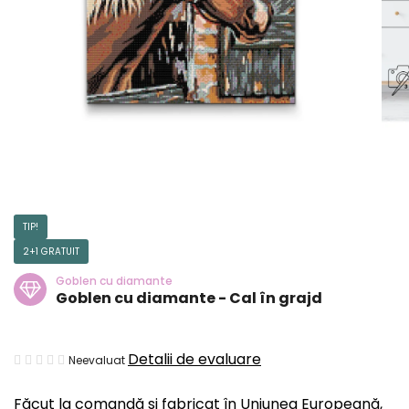
TIP!
2+1 GRATUIT
Goblen cu diamante
Goblen cu diamante - Cal în grajd
Evaluarea
Detalii de evaluare
Neevaluat
medie
Făcut la comandă și fabricat în Uniunea Europeană,
a