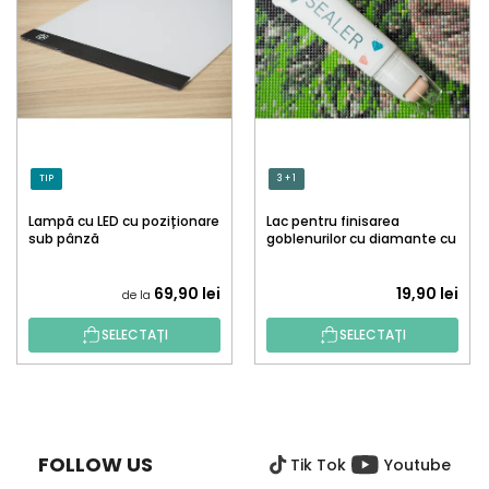
TIP
3 + 1
Lampă cu LED cu poziționare
Lac pentru finisarea
sub pânză
goblenurilor cu diamante cu
aplicator
69,90 lei
19,90 lei
de la
SELECTAȚI
SELECTAȚI
S
U
B
FOLLOW US
Tik Tok
Youtube
S