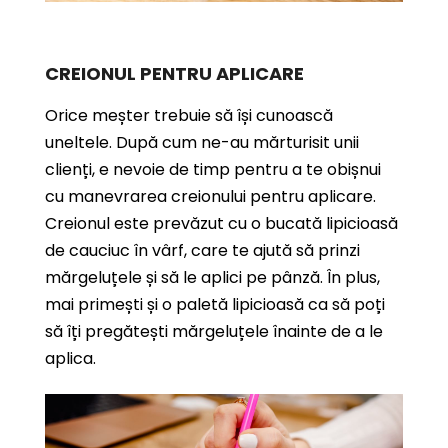
CREIONUL PENTRU APLICARE
Orice meșter trebuie să își cunoască
uneltele. După cum ne-au mărturisit unii
clienți, e nevoie de timp pentru a te obișnui
cu manevrarea creionului pentru aplicare.
Creionul este prevăzut cu o bucată lipicioasă
de cauciuc în vârf, care te ajută să prinzi
mărgeluțele și să le aplici pe pânză. În plus,
mai primești și o paletă lipicioasă ca să poți
să îți pregătești mărgeluțele înainte de a le
aplica.