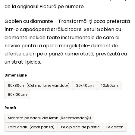
de la originalul Pictură pe numere.
produsului
este
Goblen cu diamante - Transformă-ți poza preferată
0,0
într-o capodoperă strălucitoare. Setul
Goblen cu
din
diamante include toate instrumentele de care ai
5
nevoie pentru a aplica mărgeluțele-diamant de
stele.
diferite culori pe o pânză numerotată, prevăzută cu
un strat lipicios.
Dimensiune
60x80cm (Cel mai bine vândut⭐)
30x40cm
40x50cm
80x100cm
Ramă
Montată pe cadru din lemn (Recomandat👍)
Fără cadru (doar pânza)
Pe o placă de plastic
Pe carton