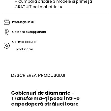
⭐ Cumpără oricare 3 modele și primești
GRATUIT cel mai ieftin! ⭐
Producție în UE
Calitate excepțională
Cel mai popular
producător
DESCRIEREA PRODUSULUI
Goblenuri de diamante
-
Transformă-ți poza într-o
capodoperă strălucitoare