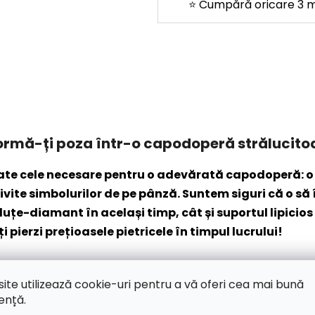
⭐ Cumpără oricare 3 mo
ormă-ți poza într-o capodoperă strălucito
oate cele necesare pentru o adevărată capodoperă: o
ite simbolurilor de pe pânză. Suntem siguri că o să îț
eluțe-diamant în același timp, cât și suportul lipic
ți pierzi prețioasele pietricele în timpul lucrului!
t sau nu. Este un cadou perfect, un hobby relaxant sau o ac
site utilizează cookie-uri pentru a vă oferi cea mai bună
cată!
ență.