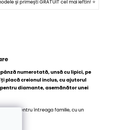
dele și primești GRATUIT cel mai ieftin! ⭐
are
 pânză numerotată, unsă cu lipici, pe
i placă creionul inclus, cu ajutorul
ios pentru diamante, asemănător unei
tivitate pentru întreaga familie, cu un