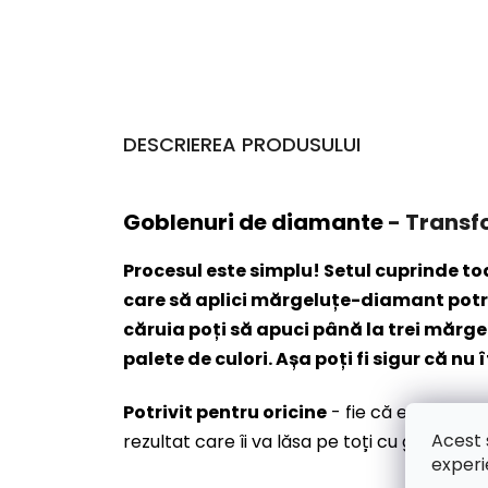
DESCRIEREA PRODUSULUI
Goblenuri de diamante
- Transf
Procesul este simplu! Setul cuprinde t
care să aplici mărgeluțe-diamant potriv
căruia poți să apuci până la trei mărg
palete de culori. Așa poți fi sigur că nu î
Potrivit pentru oricine
- fie că ești artis
Acest 
rezultat care îi va lăsa pe toți cu gura căs
experi