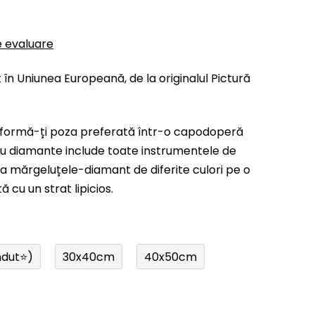
e evaluare
 în Uniunea Europeană, de la originalul Pictură
formă-ți poza preferată într-o capodoperă
u diamante include toate instrumentele de
ca mărgeluțele-diamant de diferite culori pe o
cu un strat lipicios.
ndut⭐)
30x40cm
40x50cm