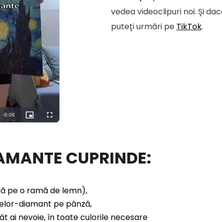
vedea videoclipuri noi. Și da
puteți urmări pe
TikTok
.
Remaining
-
0:04
Picture-
Fullscreen
in-
Picture
Time
IAMANTE CUPRINDE:
nsă pe o ramă de lemn),
elor-diamant pe pânză,
t ai nevoie, în toate culorile necesare