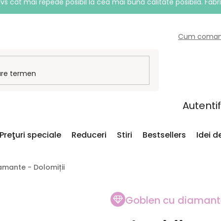
vs cât mai repede posibil la cea mai bună calitate posibilă. Fabr
Cum coma
Autenti
Preţuri speciale
Reduceri
Stiri
Bestsellers
Idei 
amante - Dolomiții
Goblen cu diamant