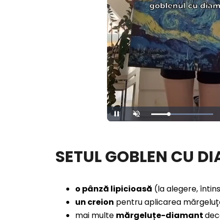
Loaded
:
Pause
Unmute
100.00%
SETUL GOBLEN CU D
o pânză lipicioasă
(la alegere, înti
un creion
pentru aplicarea mărgeluț
mai multe
mărgeluțe-diamant
decâ