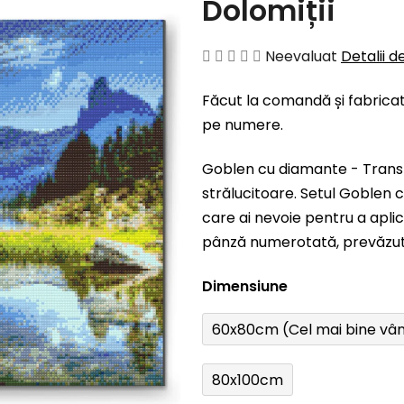
Dolomiții
Evaluarea
Neevaluat
Detalii d
medie
Făcut la comandă și fabricat
a
pe numere.
produsului
este
Goblen cu diamante - Trans
0,0
strălucitoare. Setul
Goblen c
din
care ai nevoie pentru a apli
5
pânză numerotată, prevăzută 
stele.
Dimensiune
60x80cm (Cel mai bine vâ
80x100cm