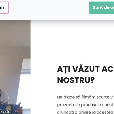
ri
Sunt de 
AȚI VĂZUT AC
NOSTRU?
Ne place să filmăm scurte vi
prezentate produsele noastre
aruncați o privire la acestea!