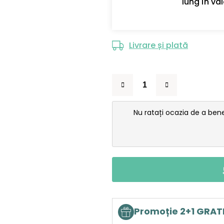
lung În val
Livrare și plată
Nu ratați ocazia de a ben
Promoție 2+1 GRAT