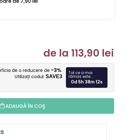
oare de 7,90 lei
de la
113,90 lei
Evaluare p
-3%
eficia de o reducere de
.
Tot ce a mai
Utilizați codul:
SAVE3
rămas este...
0d 5h 38m 10s
ADAUGĂ ÎN COŞ
IS