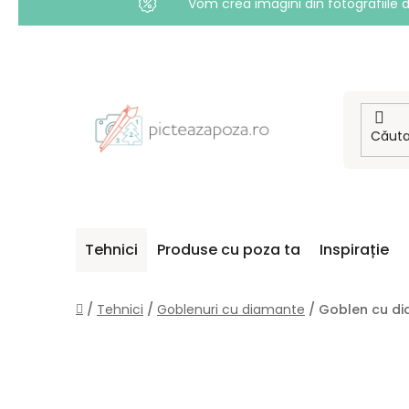
Vom crea imagini din fotografiile d
Treci
la
conținut
Tehnici
Produse cu poza ta
Inspirație
Acasă
/
Tehnici
/
Goblenuri cu diamante
/
Goblen cu di