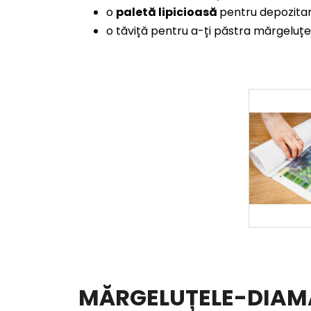
o
paletă lipicioasă
pentru depozita
o tăviță pentru a-ți păstra mărgeluțe
MĂRGELUȚELE-DIA