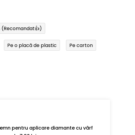
n (Recomandat👍)
Pe o placă de plastic
Pe carton
 lemn pentru aplicare diamante cu vârf