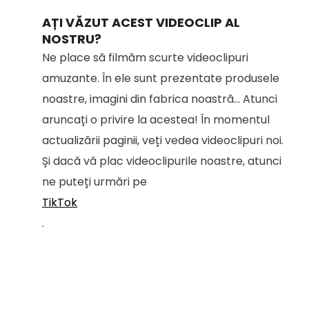
AȚI VĂZUT ACEST VIDEOCLIP AL
NOSTRU?
Ne place să filmăm scurte videoclipuri
amuzante. În ele sunt prezentate produsele
noastre, imagini din fabrica noastră... Atunci
aruncați o privire la acestea! În momentul
actualizării paginii, veți vedea videoclipuri noi.
Și dacă vă plac videoclipurile noastre, atunci
ne puteți urmări pe
TikTok
.