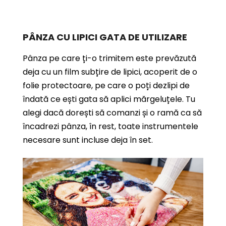
PÂNZA CU LIPICI GATA DE UTILIZARE
Pânza pe care ți-o trimitem este prevăzută
deja cu un film subțire de lipici, acoperit de o
folie protectoare, pe care o poți dezlipi de
îndată ce ești gata să aplici mărgeluțele. Tu
alegi dacă dorești să comanzi și o ramă ca să
încadrezi pânza, în rest, toate instrumentele
necesare sunt incluse deja în set.