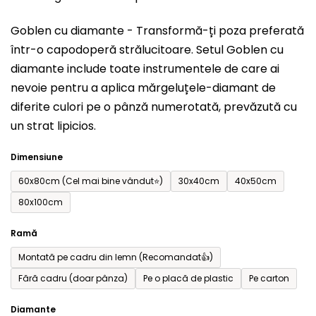
este
Goblen cu diamante - Transformă-ți poza preferată
0,0
într-o capodoperă strălucitoare. Setul
Goblen cu
din
diamante include toate instrumentele de care ai
5
nevoie pentru a aplica mărgeluțele-diamant de
stele.
diferite culori pe o pânză numerotată, prevăzută cu
un strat lipicios.
Dimensiune
60x80cm (Cel mai bine vândut⭐)
30x40cm
40x50cm
80x100cm
Ramă
Montată pe cadru din lemn (Recomandat👍)
Fără cadru (doar pânza)
Pe o placă de plastic
Pe carton
Diamante