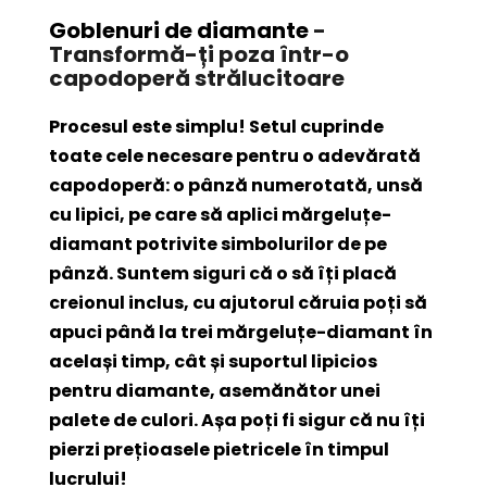
Goblenuri de diamante
-
Transformă-ți poza într-o
capodoperă strălucitoare
Procesul este simplu! Setul cuprinde
toate cele necesare pentru o adevărată
capodoperă: o pânză numerotată, unsă
cu lipici, pe care să aplici mărgeluțe-
diamant potrivite simbolurilor de pe
pânză. Suntem siguri că o să îți placă
creionul inclus, cu ajutorul căruia poți să
apuci până la trei mărgeluțe-diamant în
același timp, cât și suportul lipicios
pentru diamante, asemănător unei
palete de culori. Așa poți fi sigur că nu îți
pierzi prețioasele pietricele în timpul
lucrului!