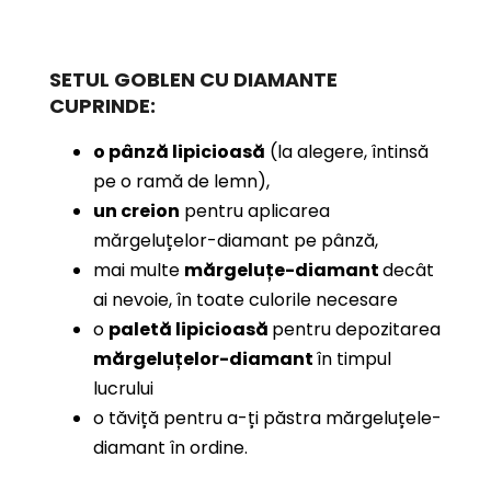
SETUL GOBLEN CU DIAMANTE
CUPRINDE:
o pânză lipicioasă
(la alegere, întinsă
pe o ramă de lemn),
un creion
pentru aplicarea
mărgeluțelor-diamant pe pânză,
mai multe
mărgeluțe-diamant
decât
ai nevoie, în toate culorile necesare
o
paletă lipicioasă
pentru depozitarea
mărgeluțelor-diamant
în timpul
lucrului
o tăviță pentru a-ți păstra mărgeluțele-
diamant în ordine.