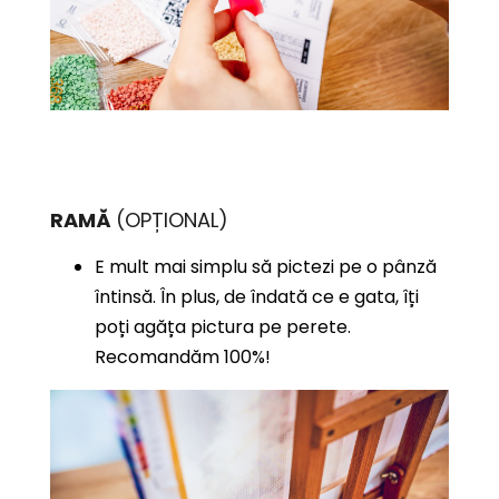
RAMĂ
(OPȚIONAL)
E mult mai simplu să pictezi pe o pânză
întinsă. În plus, de îndată ce e gata, îți
poți agăța pictura pe perete.
Recomandăm 100%!