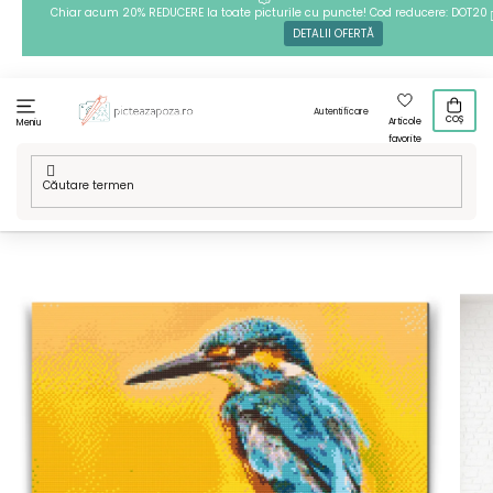
Treci
Chiar acum 20% REDUCERE la toate picturile cu puncte! Cod reducere: DOT20
DETALII OFERTĂ
la
conținut
Autentificare
COȘ
Articole
Meniu
favorite
Acasă
/
Tehnici
/
Goblenuri cu diamante
/
Goblen cu diamante
- Pescărel