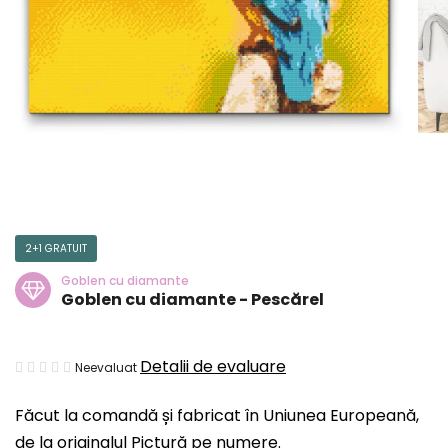
2+1 GRATUIT
Goblen cu diamante
Goblen cu diamante - Pescărel
Evaluarea
Detalii de evaluare
Neevaluat
medie
Făcut la comandă și fabricat în Uniunea Europeană,
a
de la originalul Pictură pe numere.
produsului