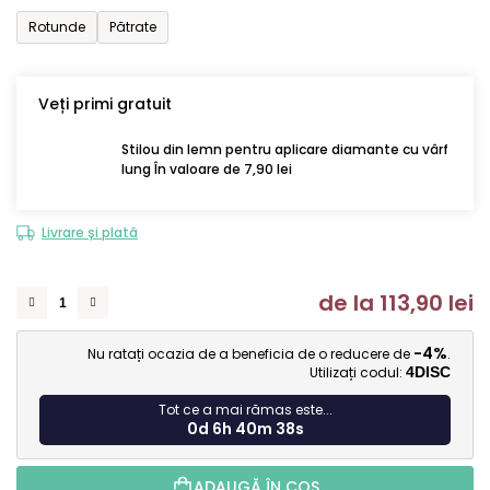
Rotunde
Pătrate
Veți primi gratuit
Stilou din lemn pentru aplicare diamante cu vârf
lung În valoare de 7,90 lei
Livrare și plată
de la
113,90 lei
Ev
-4%
Nu ratați ocazia de a beneficia de o reducere de
.
Utilizați codul:
4DISC
Tot ce a mai rămas este...
0d 6h 40m 36s
ADAUGĂ ÎN COŞ