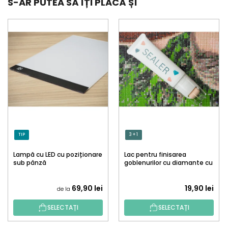
S-AR PUTEA SĂ ÎȚI PLACĂ ȘI
TIP
3 + 1
Lampă cu LED cu poziționare
Lac pentru finisarea
sub pânză
goblenurilor cu diamante cu
aplicator
69,90 lei
19,90 lei
de la
SELECTAȚI
SELECTAȚI