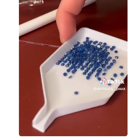
Loaded
:
Unmute
100.00%