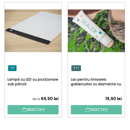
TIP
3 + 1
Lampă cu LED cu poziționare
Lac pentru finisarea
sub pânză
goblenurilor cu diamante cu
aplicator
69,90 lei
19,90 lei
de la
SELECTAȚI
SELECTAȚI
S