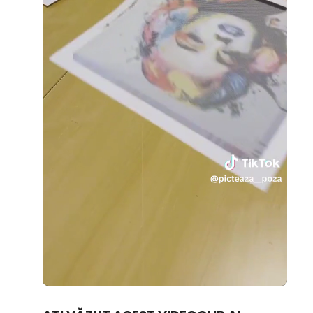
Loaded
:
Unmute
37.16%