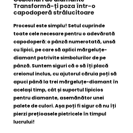
Transformă-ți poza într-o
capodoperă strălucitoare
Procesul este simplu! Setul cuprinde
toate cele necesare pentru o adevărată
capodoperă: o pânză numerotată, unsă
cu lipici, pe care să aplici mărgeluțe-
diamant potrivite simbolurilor de pe
pânză. Suntem siguri că o să îți placă
creionul inclus, cu ajutorul căruia poți să
apuci până la trei mărgeluțe-diamant în
același timp, cât și suportul lipicios
pentru diamante, asemănător unei
palete de culori. Așa poți fi sigur că nu îți
pierzi prețioasele pietricele în timpul
lucrului!