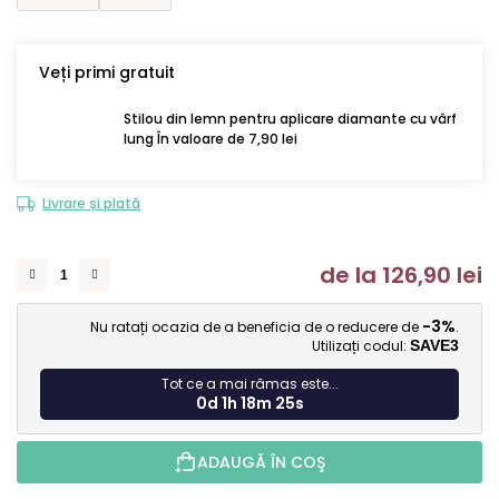
Veți primi gratuit
Stilou din lemn pentru aplicare diamante cu vârf
lung În valoare de 7,90 lei
Livrare și plată
de la
126,90 lei
Ev
-3%
Nu ratați ocazia de a beneficia de o reducere de
.
Utilizați codul:
SAVE3
Tot ce a mai rămas este...
0d 1h 18m 24s
ADAUGĂ ÎN COŞ