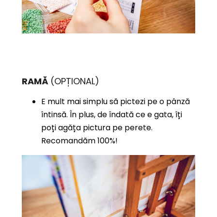
RAMĂ
(OPȚIONAL)
E mult mai simplu să pictezi pe o pânză
întinsă. În plus, de îndată ce e gata, îți
poți agăța pictura pe perete.
Recomandăm 100%!