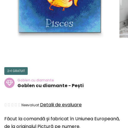
2+1 GRATUIT
Goblen cu diamante
Goblen cu diamante - Pești
Evaluarea
Detalii de evaluare
Neevaluat
medie
Făcut la comandă și fabricat în Uniunea Europeană,
a
de la originalul Pictură pe numere.
produsului