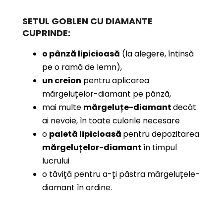
SETUL GOBLEN CU DIAMANTE
CUPRINDE:
o pânză lipicioasă
(la alegere, întinsă
pe o ramă de lemn),
un creion
pentru aplicarea
mărgeluțelor-diamant pe pânză,
mai multe
mărgeluțe-diamant
decât
ai nevoie, în toate culorile necesare
o
paletă lipicioasă
pentru depozitarea
mărgeluțelor-diamant
în timpul
lucrului
o tăviță pentru a-ți păstra mărgeluțele-
diamant în ordine.