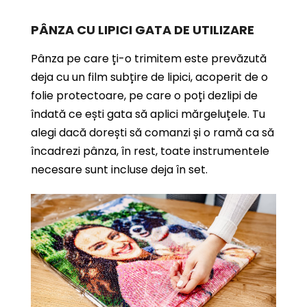
PÂNZA CU LIPICI GATA DE UTILIZARE
Pânza pe care ți-o trimitem este prevăzută
deja cu un film subțire de lipici, acoperit de o
folie protectoare, pe care o poți dezlipi de
îndată ce ești gata să aplici mărgeluțele. Tu
alegi dacă dorești să comanzi și o ramă ca să
încadrezi pânza, în rest, toate instrumentele
necesare sunt incluse deja în set.