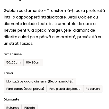
este
Goblen cu diamante - Transformă-ți poza preferată
0,0
într-o capodoperă strălucitoare. Setul
Goblen cu
din
diamante include toate instrumentele de care ai
5
nevoie pentru a aplica mărgeluțele-diamant de
stele.
diferite culori pe o pânză numerotată, prevăzută cu
un strat lipicios.
Dimensiune
50x50cm
80x80cm
Ramă
Montată pe cadru din lemn (Recomandat👍)
Fără cadru (doar pânza)
Pe o placă de plastic
Pe carton
Diamante
Rotunde
Pătrate