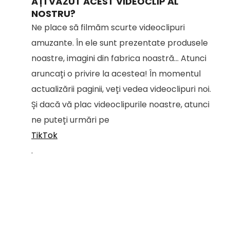
AȚI VĂZUT ACEST VIDEOCLIP AL
NOSTRU?
Ne place să filmăm scurte videoclipuri
amuzante. În ele sunt prezentate produsele
noastre, imagini din fabrica noastră... Atunci
aruncați o privire la acestea! În momentul
actualizării paginii, veți vedea videoclipuri noi.
Și dacă vă plac videoclipurile noastre, atunci
ne puteți urmări pe
TikTok
.