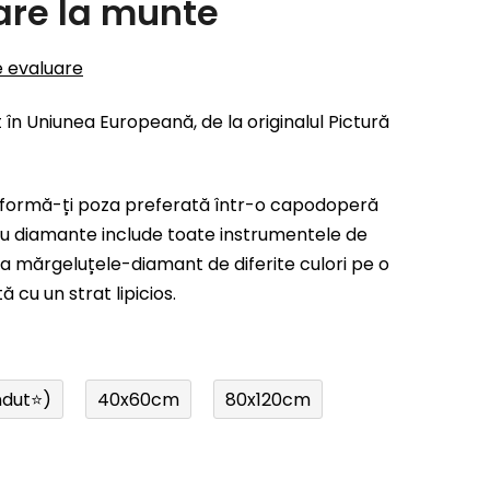
are la munte
e evaluare
 în Uniunea Europeană, de la originalul Pictură
formă-ți poza preferată într-o capodoperă
u diamante include toate instrumentele de
ca mărgeluțele-diamant de diferite culori pe o
cu un strat lipicios.
ndut⭐)
40x60cm
80x120cm