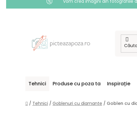
Vom crea imagini din fotografiile d
Treci
la
conținut
Tehnici
Produse cu poza ta
Inspirație
Acasă
/
Tehnici
/
Goblenuri cu diamante
/
Goblen cu di