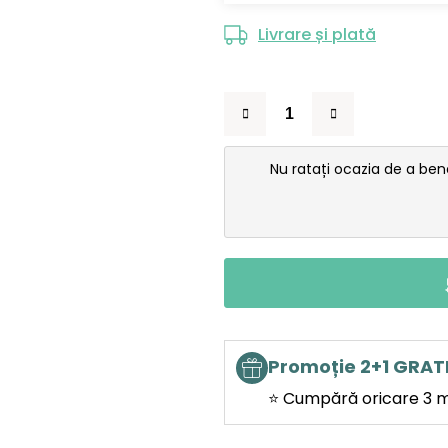
Livrare și plată
Nu ratați ocazia de a be
Promoție 2+1 GRAT
⭐ Cumpără oricare 3 mo