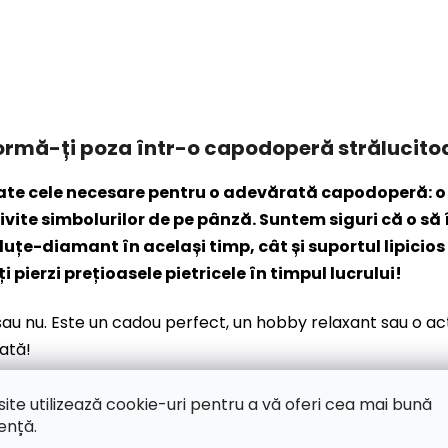
ormă-ți poza într-o capodoperă strălucito
oate cele necesare pentru o adevărată capodoperă: o
ite simbolurilor de pe pânză. Suntem siguri că o să îț
eluțe-diamant în același timp, cât și suportul lipic
ți pierzi prețioasele pietricele în timpul lucrului!
t sau nu. Este un cadou perfect, un hobby relaxant sau o ac
cată!
site utilizează cookie-uri pentru a vă oferi cea mai bună
ență.