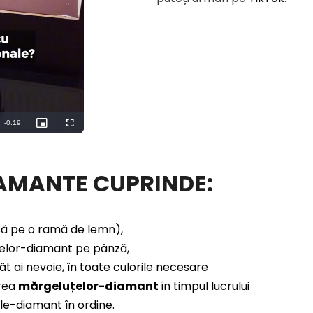
IAMANTE CUPRINDE:
nsă pe o ramă de lemn),
elor-diamant pe pânză,
t ai nevoie, în toate culorile necesare
rea
mărgeluțelor-diamant
în timpul lucrului
le-diamant în ordine.