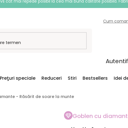
vs cât mai repede posibil la cea mai bună calitate posibilă. Fabr
Cum coma
Autenti
Preţuri speciale
Reduceri
Stiri
Bestsellers
Idei 
amante - Răsărit de soare la munte
Goblen cu diamant