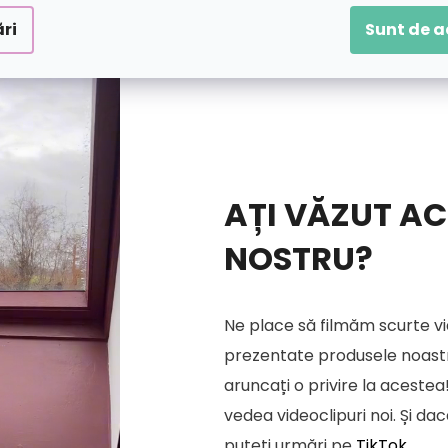
ri
Sunt de 
AȚI VĂZUT AC
NOSTRU?
Ne place să filmăm scurte vi
prezentate produsele noastre
aruncați o privire la acestea!
vedea videoclipuri noi. Și da
puteți urmări pe
TikTok
.