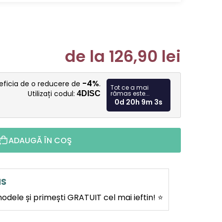
de la
126,90 lei
Evaluare p
-4%
neficia de o reducere de
.
Tot ce a mai
Utilizați codul:
4DISC
rămas este...
0d 20h 9m 2s
ADAUGĂ ÎN COŞ
IS
dele și primești GRATUIT cel mai ieftin! ⭐