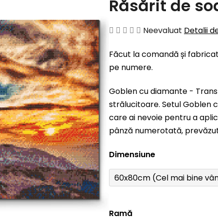
Răsărit de so
Evaluarea
Neevaluat
Detalii d
medie
Făcut la comandă și fabricat
a
pe numere.
produsului
este
Goblen cu diamante - Trans
0,0
strălucitoare. Setul
Goblen c
din
care ai nevoie pentru a apli
5
pânză numerotată, prevăzută 
stele.
Dimensiune
60x80cm (Cel mai bine vâ
Ramă