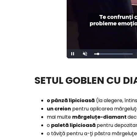
Loaded
:
Unmute
100.00%
SETUL GOBLEN CU D
o pânză lipicioasă
(la alegere, înti
un creion
pentru aplicarea mărgeluț
mai multe
mărgeluțe-diamant
decâ
o
paletă lipicioasă
pentru depozita
o tăviță pentru a-ți păstra mărgeluțe