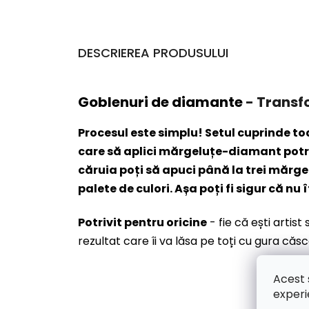
DESCRIEREA PRODUSULUI
Goblenuri de diamante
- Transf
Procesul este simplu! Setul cuprinde t
care să aplici mărgeluțe-diamant potriv
căruia poți să apuci până la trei mărg
palete de culori. Așa poți fi sigur că nu î
Potrivit pentru oricine
- fie că ești artis
rezultat care îi va lăsa pe toți cu gura căs
Acest 
experi