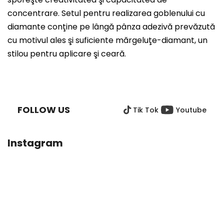
concentrare. Setul pentru realizarea goblenului cu
diamante conţine pe lângă pânza adezivă prevăzută
cu motivul ales şi suficiente mărgeluţe-diamant, un
stilou pentru aplicare şi ceară.
S
U
B
FOLLOW US
Tik Tok
Youtube
S
O
L
Instagram