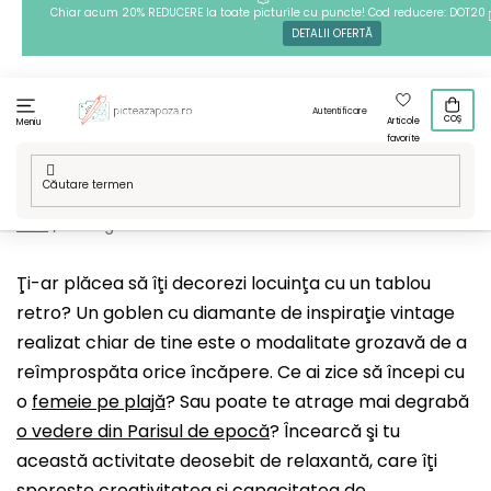
Treci
Chiar acum 20% REDUCERE la toate picturile cu puncte! Cod reducere: DOT20
DETALII OFERTĂ
la
conținut
Autentificare
COȘ
Articole
Meniu
favorite
Acasă
/
Tehnici
/
Goblenuri cu diamante
/
Modelele noastre
/
Artă
/
Vintage
Ţi-ar plăcea să îţi decorezi locuinţa cu un tablou
retro? Un goblen cu diamante de inspiraţie vintage
realizat chiar de tine este o modalitate grozavă de a
reîmprospăta orice încăpere. Ce ai zice să începi cu
o
femeie pe plajă
? Sau poate te atrage mai degrabă
o vedere din Parisul de epocă
? Încearcă şi tu
această activitate deosebit de relaxantă, care îţi
sporeşte creativitatea şi capacitatea de