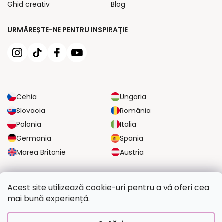
Ghid creativ
Blog
URMĂREȘTE-NE PENTRU INSPIRAȚIE
Cehia
Ungaria
Slovacia
România
Polonia
Italia
Germania
Spania
Marea Britanie
Austria
OPȚIUNI DE TRANSPORT FIABILE
Acest site utilizează cookie-uri pentru a vă oferi cea
mai bună experiență.
OPȚIUNI DE PLATĂ SIGURE