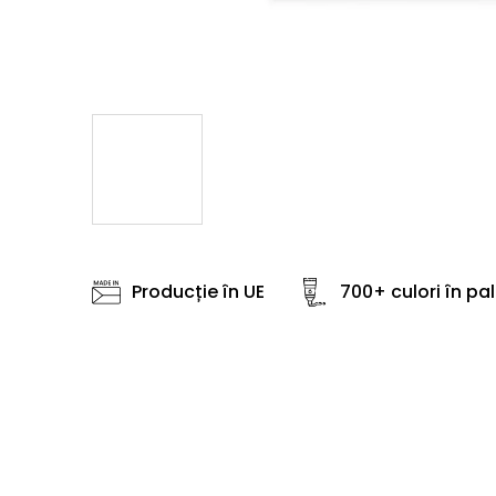
Producție în UE
700+ culori în pa