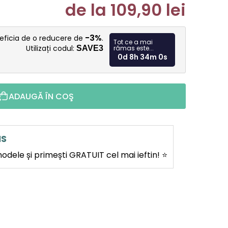
de la
109,90 lei
Evaluare p
-3%
neficia de o reducere de
.
Tot ce a mai
Utilizați codul:
SAVE3
rămas este...
0d 8h 33m 59s
ADAUGĂ ÎN COŞ
IS
dele și primești GRATUIT cel mai ieftin! ⭐