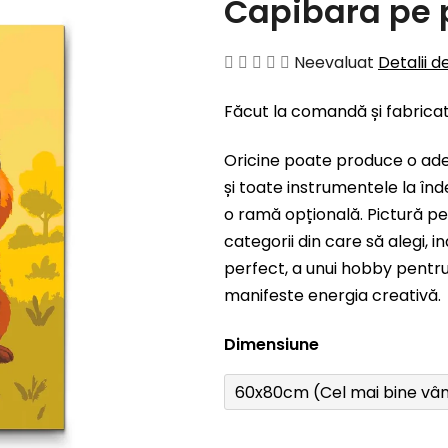
Capibara pe 
Evaluarea
Neevaluat
Detalii d
medie
Făcut la comandă și fabrica
a
produsului
Oricine poate produce o ad
este
și toate instrumentele la înd
0,0
o ramă opțională. Pictură pe
din
categorii din care să alegi, 
5
perfect, a unui hobby pentru 
stele.
manifeste energia creativă.
Dimensiune
60x80cm (Cel mai bine vâ