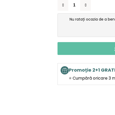
Nu ratați ocazia de a be
Promoție 2+1 GRAT
⭐ Cumpără oricare 3 mo