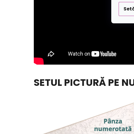
Setă
SETUL PICTURĂ PE N