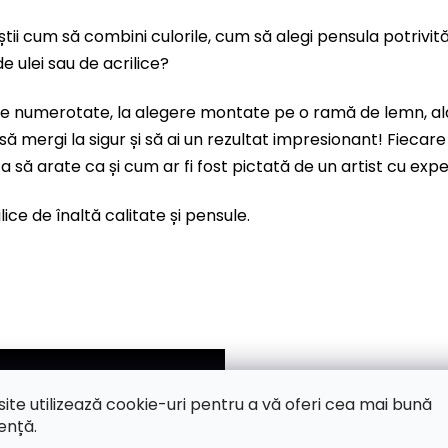
știi cum să combini culorile, cum să alegi pensula potrivit
e ulei sau de acrilice?
nze numerotate, la alegere montate pe o ramă de lemn, al
 să mergi la sigur și să ai un rezultat impresionant! Fiec
 ta să arate ca și cum ar fi fost pictată de un artist cu expe
ice de înaltă calitate și pensule.
site utilizează cookie-uri pentru a vă oferi cea mai bună
ență.