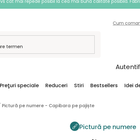
vs cât mai repede posibil la cea mai bună calitate posibilă. Fabr
Cum coma
Autenti
Preţuri speciale
Reduceri
Stiri
Bestsellers
Idei 
/
Pictură pe numere - Capibara pe pajiște
Pictură pe numere