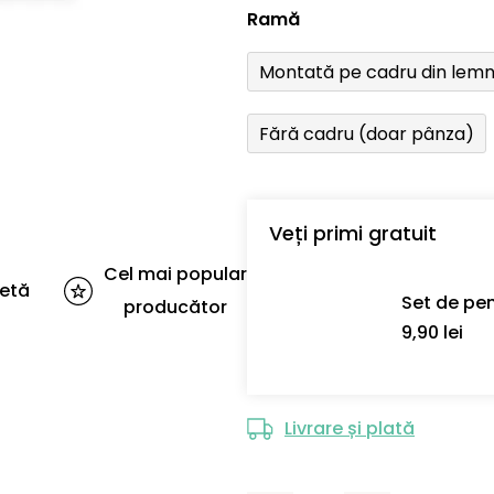
Ramă
Montată pe cadru din lem
Fără cadru (doar pânza)
Veți primi gratuit
Cel mai popular
letă
Set de pen
producător
9,90 lei
Livrare și plată