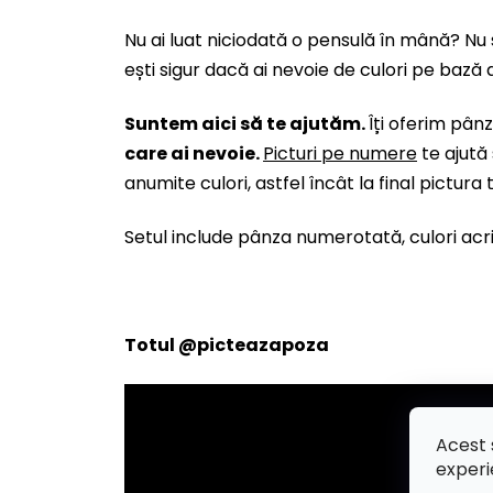
Nu ai luat niciodată o pensulă în mână? Nu 
ești sigur dacă ai nevoie de culori pe bază d
Suntem aici să te ajutăm.
Îți oferim pâ
care ai nevoie.
Picturi pe numere
te ajută
anumite culori, astfel încât la final pictura
Setul include pânza numerotată, culori acril
Totul
@picteazapoza
Acest 
experi