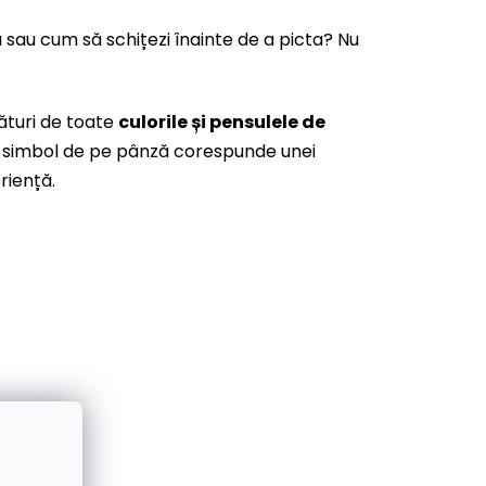
ă sau cum să schițezi înainte de a picta? Nu
ături de toate
culorile și pensulele de
are simbol de pe pânză corespunde unei
riență.