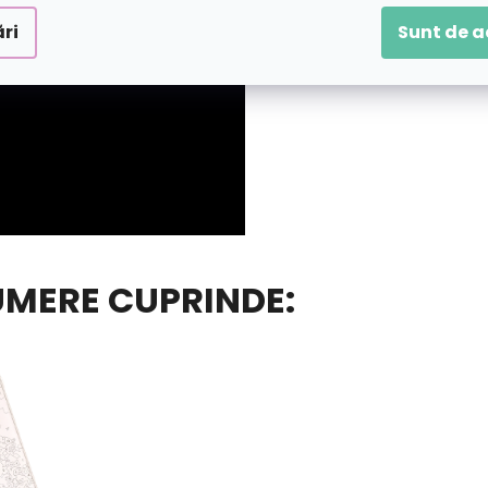
ri
Sunt de 
UMERE CUPRINDE: