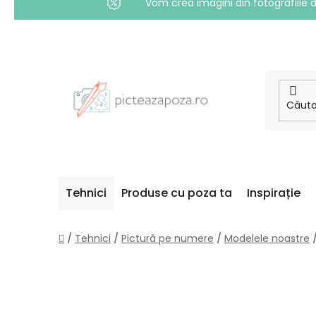
Vom crea imagini din fotografiile d
Treci
la
conținut
Tehnici
Produse cu poza ta
Inspirație
Acasă
/
Tehnici
/
Pictură pe numere
/
Modelele noastre