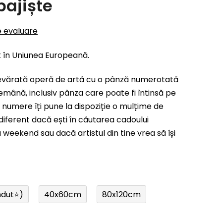
pajiște
e evaluare
t în Uniunea Europeană.
evărată operă de artă cu o pânză numerotată
emână, inclusiv pânza care poate fi întinsă pe
 numere îți pune la dispoziție o mulțime de
indiferent dacă ești în căutarea cadoului
weekend sau dacă artistul din tine vrea să își
ndut⭐)
40x60cm
80x120cm