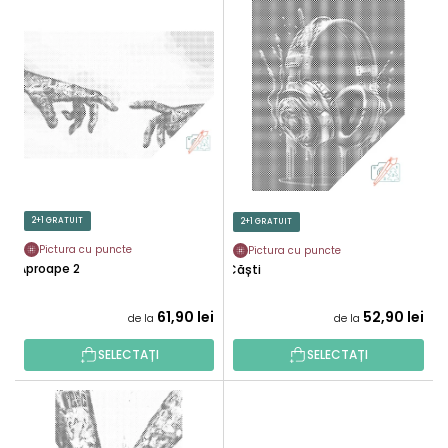
L
C
I
T
S
A
T
R
Ă
E
P
A
R
P
O
R
D
O
U
2+1 GRATUIT
2+1 GRATUIT
D
S
U
Pictura cu puncte
Pictura cu puncte
E
Aproape 2
Căști
S
U
61,90 lei
52,90 lei
de la
de la
L
U
SELECTAȚI
SELECTAȚI
I