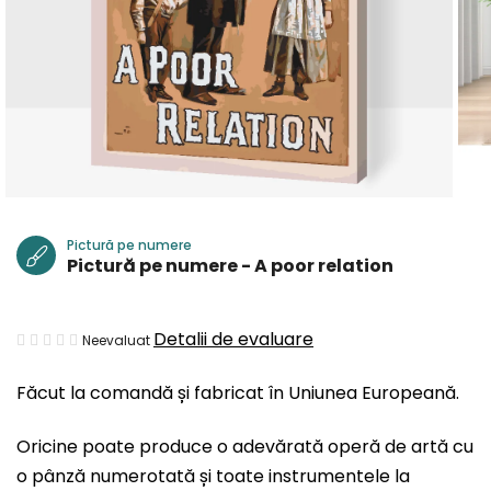
Pictură pe numere
Pictură pe numere - A poor relation
Evaluarea
Detalii de evaluare
Neevaluat
medie
Făcut la comandă și fabricat în Uniunea Europeană.
a
produsului
Oricine poate produce o adevărată operă de artă cu
este
o pânză numerotată și toate instrumentele la
0,0