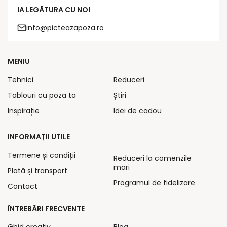
IA LEGĂTURA CU NOI
info@picteazapoza.ro
MENIU
Tehnici
Reduceri
Tablouri cu poza ta
Știri
Inspirație
Idei de cadou
INFORMAȚII UTILE
Termene și condiții
Reduceri la comenzile
mari
Plată și transport
Programul de fidelizare
Contact
ÎNTREBĂRI FRECVENTE
Ghid creativ
Blog