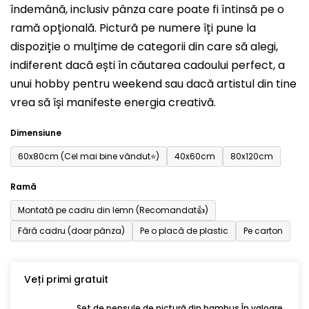
îndemână, inclusiv pânza care poate fi întinsă pe o
din
ramă opțională. Pictură pe numere îți pune la
5
dispoziție o mulțime de categorii din care să alegi,
stele.
indiferent dacă ești în căutarea cadoului perfect, a
unui hobby pentru weekend sau dacă artistul din tine
vrea să își manifeste energia creativă.
Dimensiune
60x80cm (Cel mai bine vândut⭐)
40x60cm
80x120cm
Ramă
Montată pe cadru din lemn (Recomandat👍)
Fără cadru (doar pânza)
Pe o placă de plastic
Pe carton
Veți primi gratuit
Set de pensule de pictură din bambus În valoare