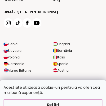
URMĂREȘTE-NE PENTRU INSPIRAȚIE
Cehia
Ungaria
Slovacia
România
Polonia
Italia
Germania
Spania
Marea Britanie
Austria
OPȚIUNI DE TRANSPORT FIABILE
Acest site utilizează cookie-uri pentru a vă oferi cea
mai bună experiență.
OPȚIUNI DE PLATĂ SIGURE
Setări