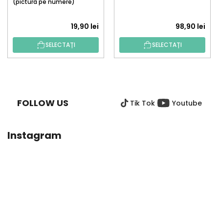
(pictură pe numere)
19,90 lei
98,90 lei
SELECTAȚI
SELECTAȚI
S
U
B
FOLLOW US
Tik Tok
Youtube
S
O
L
Instagram