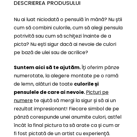
DESCRIEREA PRODUSULUI
Nu ai luat niciodată o pensulă în mână? Nu știi
cum să combini culorile, cum să alegi pensula
potrivită sau cum să schițezi înainte de a
picta? Nu ești sigur dacă ai nevoie de culori
pe bază de ulei sau de acrilice?
Suntem aici să te ajutăm.
Îți oferim pânze
numerotate, la alegere montate pe o ramă
de lemn, alături de toate
culorile și
pensulele de care ai nevoie.
Picturi pe
numere
te ajută să mergi la sigur și să ai un
rezultat impresionant! Fiecare simbol de pe
pânză corespunde unei anumite culori, astfel
încât la final pictura ta să arate ca și cum ar
fi fost pictată de un artist cu experiență.