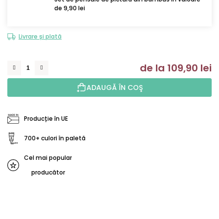
de 9,90 lei
Livrare și plată
de la
109,90 lei
Ev
ADAUGĂ ÎN COŞ
Producție în UE
700+ culori în paletă
Cel mai popular
producător