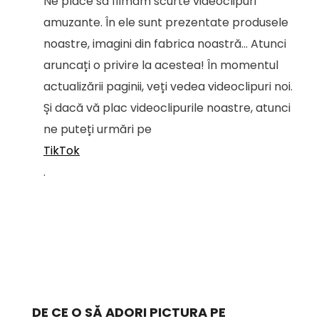
Ne place să filmăm scurte videoclipuri
amuzante. În ele sunt prezentate produsele
noastre, imagini din fabrica noastră... Atunci
aruncați o privire la acestea! În momentul
actualizării paginii, veți vedea videoclipuri noi.
Și dacă vă plac videoclipurile noastre, atunci
ne puteți urmări pe
TikTok
.
DE CE O SĂ ADORI PICTURA PE