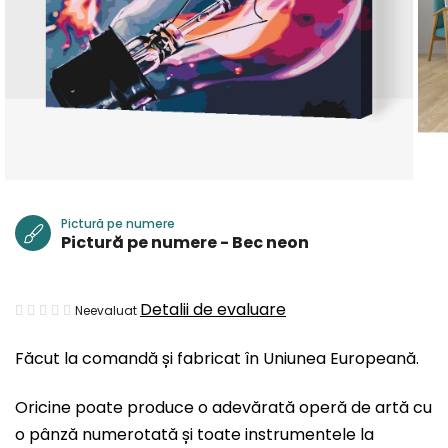
Pictură pe numere
Pictură pe numere - Bec neon
Evaluarea
Detalii de evaluare
Neevaluat
medie
Făcut la comandă și fabricat în Uniunea Europeană.
a
produsului
Oricine poate produce o adevărată operă de artă cu
este
o pânză numerotată și toate instrumentele la
0,0