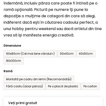
îndemână, inclusiv pânza care poate fi întinsă pe o
din
ramă opțională. Pictură pe numere îți pune la
5
dispoziție o mulțime de categorii din care să alegi,
stele.
indiferent dacă ești în căutarea cadoului perfect, a
unui hobby pentru weekend sau dacă artistul din tine
vrea să își manifeste energia creativă.
Dimensiune
60x80cm (Cel mai bine vândut⭐)
30x40cm
40x50cm
80x100cm
Ramă
Montată pe cadru din lemn (Recomandat👍)
Fără cadru (doar pânza)
Pe o placă de plastic
Pe carton
Veți primi gratuit