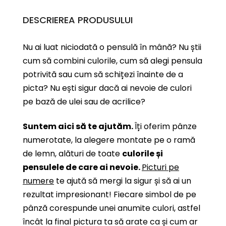
DESCRIEREA PRODUSULUI
Nu ai luat niciodată o pensulă în mână? Nu știi
cum să combini culorile, cum să alegi pensula
potrivită sau cum să schițezi înainte de a
picta? Nu ești sigur dacă ai nevoie de culori
pe bază de ulei sau de acrilice?
Suntem aici să te ajutăm.
Îți oferim pânze
numerotate, la alegere montate pe o ramă
de lemn, alături de toate
culorile și
pensulele de care ai nevoie.
Picturi pe
numere
te ajută să mergi la sigur și să ai un
rezultat impresionant! Fiecare simbol de pe
pânză corespunde unei anumite culori, astfel
încât la final pictura ta să arate ca și cum ar