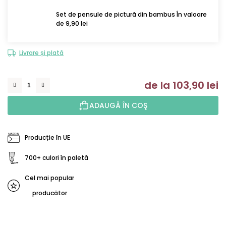
Set de pensule de pictură din bambus În valoare
de 9,90 lei
Livrare și plată
de la
103,90 lei
Ev
ADAUGĂ ÎN COŞ
Producție în UE
700+ culori în paletă
Cel mai popular
producător