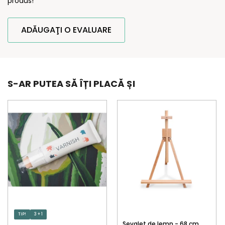
produs!
ADĂUGAŢI O EVALUARE
S-AR PUTEA SĂ ÎȚI PLACĂ ȘI
TIP!
3 + 1
Șevalet de lemn - 68 cm