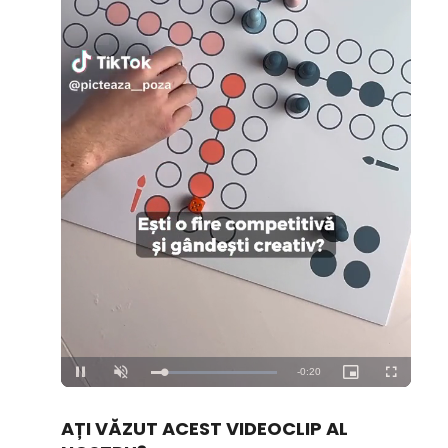
Loaded
:
Unmute
100.00%
AȚI VĂZUT ACEST VIDEOCLIP AL