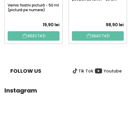
Vernis fixativ pictură - 50 ml
(pictură pe numere)
19,90 lei
98,90 lei
SELECTAȚI
SELECTAȚI
S
U
B
FOLLOW US
Tik Tok
Youtube
S
O
L
Instagram