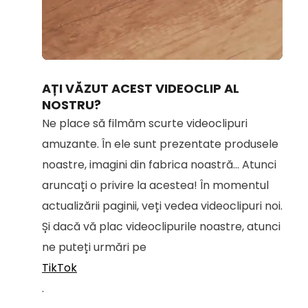
Loaded
:
Unmute
95.67%
AȚI VĂZUT ACEST VIDEOCLIP AL
NOSTRU?
Ne place să filmăm scurte videoclipuri
amuzante. În ele sunt prezentate produsele
noastre, imagini din fabrica noastră... Atunci
aruncați o privire la acestea! În momentul
actualizării paginii, veți vedea videoclipuri noi.
Și dacă vă plac videoclipurile noastre, atunci
ne puteți urmări pe
TikTok
.