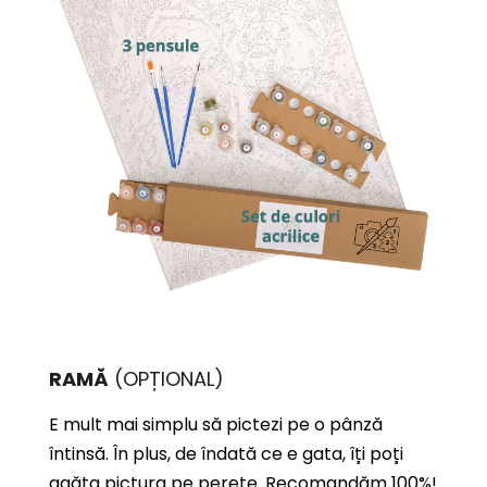
RAMĂ
(OPȚIONAL)
E mult mai simplu să pictezi pe o pânză
întinsă. În plus, de îndată ce e gata, îți poți
agăța pictura pe perete. Recomandăm 100%!