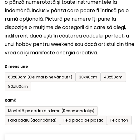
o pânză numerotată și toate instrumentele la
0,0
îndemână, inclusiv pânza care poate fi întinsă pe o
din
ramă opțională. Pictură pe numere îți pune la
5
dispoziție o mulțime de categorii din care să alegi,
stele.
indiferent dacă ești în căutarea cadoului perfect, a
unui hobby pentru weekend sau dacă artistul din tine
vrea să își manifeste energia creativă.
Dimensiune
60x80cm (Cel mai bine vândut⭐)
30x40cm
40x50cm
80x100cm
Ramă
Montată pe cadru din lemn (Recomandat👍)
Fără cadru (doar pânza)
Pe o placă de plastic
Pe carton