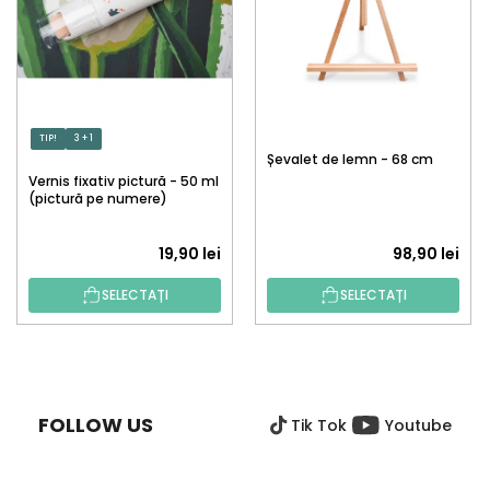
TIP!
3 + 1
Șevalet de lemn - 68 cm
Vernis fixativ pictură - 50 ml
(pictură pe numere)
19,90 lei
98,90 lei
SELECTAȚI
SELECTAȚI
S
U
B
FOLLOW US
Tik Tok
Youtube
S
O
L