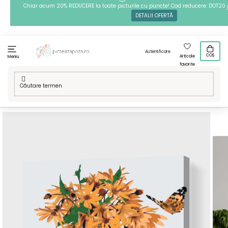
Treci
Chiar acum 20% REDUCERE la toate picturile cu puncte! Cod reducere: DOT20
DETALII OFERTĂ
la
conținut
Autentificare
COȘ
Articole
Meniu
favorite
Acasă
/
Flori în vază
/
Pictură pe numere - Buchet galben cu
fluturi