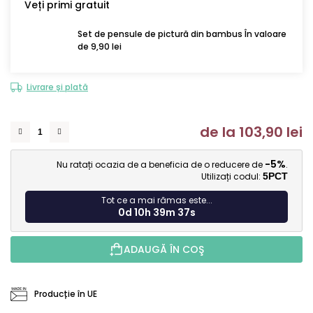
Veți primi gratuit
Set de pensule de pictură din bambus În valoare
de 9,90 lei
Livrare și plată
de la
103,90 lei
Ev
-5%
Nu ratați ocazia de a beneficia de o reducere de
.
Utilizați codul:
5PCT
Tot ce a mai rămas este...
0d 10h 39m 36s
ADAUGĂ ÎN COŞ
Producție în UE