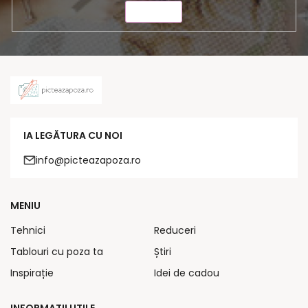
TRIMITE
IA LEGĂTURA CU NOI
info@picteazapoza.ro
MENIU
Tehnici
Reduceri
Tablouri cu poza ta
Știri
Inspirație
Idei de cadou
INFORMAȚII UTILE