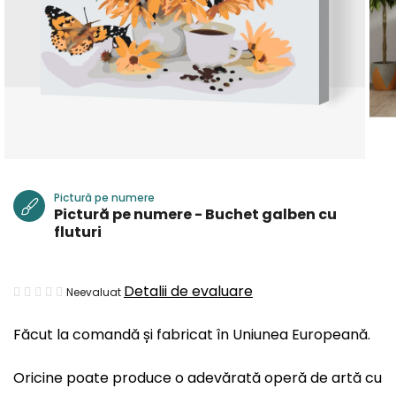
Pictură pe numere
Pictură pe numere - Buchet galben cu
fluturi
Evaluarea
Detalii de evaluare
Neevaluat
medie
Făcut la comandă și fabricat în Uniunea Europeană.
a
produsului
Oricine poate produce o adevărată operă de artă cu
este