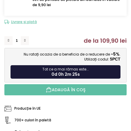
de 9,90 lei
Livrare și plată
de la
109,90 lei
Ev
-5%
Nu ratați ocazia de a beneficia de o reducere de
.
Utilizați codul:
5PCT
Tot ce a mai rămas este...
0d 0h 2m 24s
ADAUGĂ ÎN COŞ
Producție în UE
700+ culori în paletă