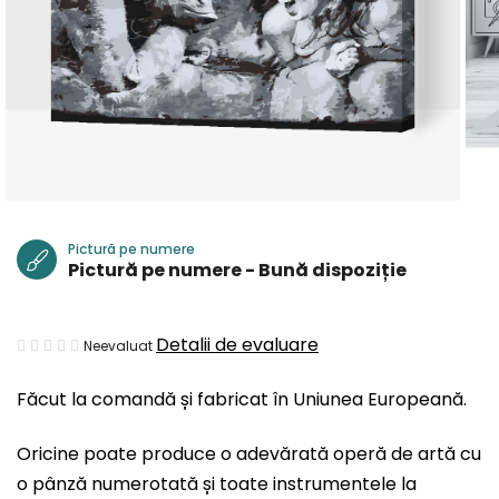
Pictură pe numere
Pictură pe numere - Bună dispoziție
Evaluarea
Detalii de evaluare
Neevaluat
medie
Făcut la comandă și fabricat în Uniunea Europeană.
a
produsului
Oricine poate produce o adevărată operă de artă cu
este
o pânză numerotată și toate instrumentele la
0,0