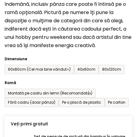
îndemână, inclusiv pânza care poate fi întinsă pe o
din
ramă opțională. Pictură pe numere îți pune la
5
dispoziție o mulțime de categorii din care să alegi,
stele.
indiferent dacă ești în căutarea cadoului perfect, a
unui hobby pentru weekend sau dacă artistul din tine
vrea să își manifeste energia creativă.
Dimensiune
60x80cm (Cel mai bine vândut⭐)
40x60cm
80x120cm
Ramă
Montată pe cadru din lemn (Recomandat👍)
Fără cadru (doar pânza)
Pe o placă de plastic
Pe carton
Veți primi gratuit
Set de pensule de pictură din bambus În valoare