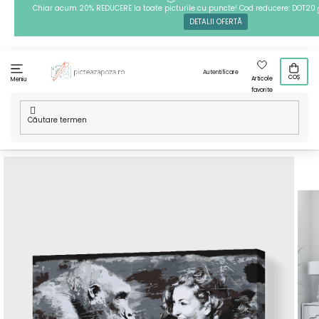
Treci
Chiar acum 20% REDUCERE la toate picturile cu puncte! Cod reducere: DOT20
DETALII OFERTĂ
la
conținut
Autentificare
COȘ
Articole
Meniu
favorite
Acasă
/
Tehnici
/
Pictură pe numere
/
Pictură pe numere -
Bună dispoziție