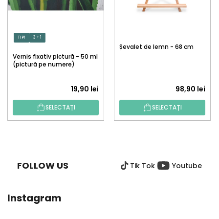
TIP!
3 + 1
Șevalet de lemn - 68 cm
Vernis fixativ pictură - 50 ml
(pictură pe numere)
19,90 lei
98,90 lei
SELECTAȚI
SELECTAȚI
S
U
B
FOLLOW US
Tik Tok
Youtube
S
O
L
Instagram