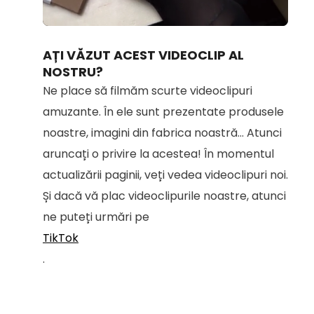
Loaded
:
Unmute
100.00%
AȚI VĂZUT ACEST VIDEOCLIP AL
NOSTRU?
Ne place să filmăm scurte videoclipuri
amuzante. În ele sunt prezentate produsele
noastre, imagini din fabrica noastră... Atunci
aruncați o privire la acestea! În momentul
actualizării paginii, veți vedea videoclipuri noi.
Și dacă vă plac videoclipurile noastre, atunci
ne puteți urmări pe
TikTok
.