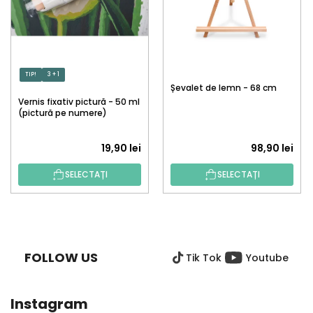
TIP!
3 + 1
Șevalet de lemn - 68 cm
Vernis fixativ pictură - 50 ml
(pictură pe numere)
19,90 lei
98,90 lei
SELECTAȚI
SELECTAȚI
S
U
B
FOLLOW US
Tik Tok
Youtube
S
O
L
Instagram