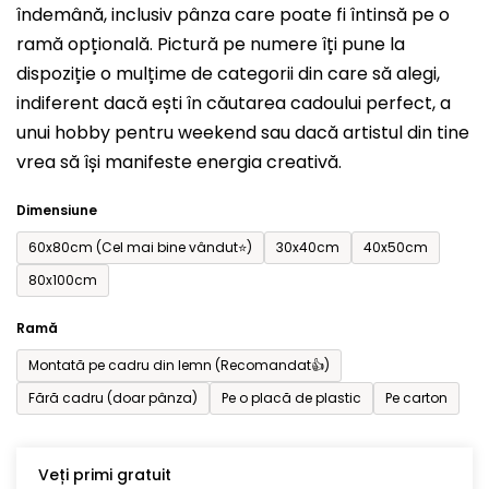
îndemână, inclusiv pânza care poate fi întinsă pe o
din
ramă opțională. Pictură pe numere îți pune la
5
dispoziție o mulțime de categorii din care să alegi,
stele.
indiferent dacă ești în căutarea cadoului perfect, a
unui hobby pentru weekend sau dacă artistul din tine
vrea să își manifeste energia creativă.
Dimensiune
60x80cm (Cel mai bine vândut⭐)
30x40cm
40x50cm
80x100cm
Ramă
Montată pe cadru din lemn (Recomandat👍)
Fără cadru (doar pânza)
Pe o placă de plastic
Pe carton
Veți primi gratuit