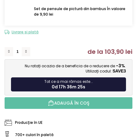
Set de pensule de pictură din bambus În valoare
de 9,90 lei
Livrare și plată
de la
103,90 lei
Ev
-3%
Nu ratați ocazia de a beneficia de o reducere de
.
Utilizați codul:
SAVE3
Tot ce a mai rămas este...
0d 17h 36m 24s
ADAUGĂ ÎN COŞ
Producție în UE
700+ culori în paletă