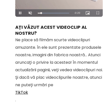
Remaining
-
0:19
Loaded
:
Pause
Unmute
Picture-
Fullscreen
100.00%
in-
Picture
Time
AȚI VĂZUT ACEST VIDEOCLIP AL
NOSTRU?
Ne place să filmăm scurte videoclipuri
amuzante. În ele sunt prezentate produsele
noastre, imagini din fabrica noastră... Atunci
aruncați o privire la acestea! În momentul
actualizării paginii, veți vedea videoclipuri noi.
Și dacă vă plac videoclipurile noastre, atunci
ne puteți urmări pe
TikTok
.