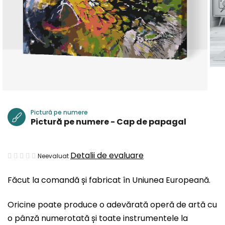
Pictură pe numere
Pictură pe numere - Cap de papagal
Evaluarea
Detalii de evaluare
Neevaluat
medie
Făcut la comandă și fabricat în Uniunea Europeană.
a
produsului
Oricine poate produce o adevărată operă de artă cu
este
o pânză numerotată și toate instrumentele la
0,0