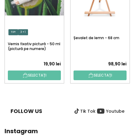
TIP!
3 + 1
Șevalet de lemn - 68 cm
Vernis fixativ pictură - 50 ml
(pictură pe numere)
19,90 lei
98,90 lei
SELECTAȚI
SELECTAȚI
S
U
B
FOLLOW US
Tik Tok
Youtube
S
O
L
Instagram