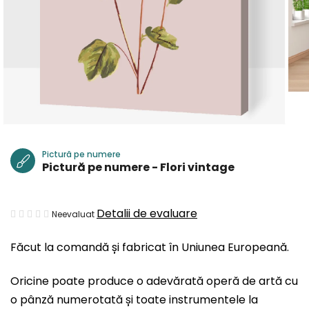
Pictură pe numere
Pictură pe numere - Flori vintage
Evaluarea
Detalii de evaluare
Neevaluat
medie
Făcut la comandă și fabricat în Uniunea Europeană.
a
produsului
Oricine poate produce o adevărată operă de artă cu
este
o pânză numerotată și toate instrumentele la
0,0