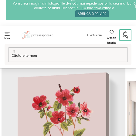
Treci
Vom crea imagini din fotografiile dvs cât mai repede posibil la cea mai bună
calitate posibilă. Fabricat în UE = fără taxe vamale
la
ARUNCĂ O PRIVIRE
conținut
Autentificare
COȘ
Articole
Meniu
favorite
Acasă
/
Tehnici
/
Pictură pe numere
/
Pictură pe numere - Flori
vintage