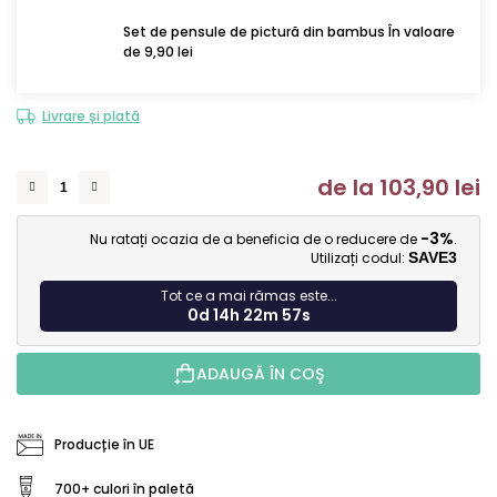
Set de pensule de pictură din bambus În valoare
de 9,90 lei
Livrare și plată
de la
103,90 lei
Ev
-3%
Nu ratați ocazia de a beneficia de o reducere de
.
Utilizați codul:
SAVE3
Tot ce a mai rămas este...
0d 14h 22m 56s
ADAUGĂ ÎN COŞ
Producție în UE
700+ culori în paletă