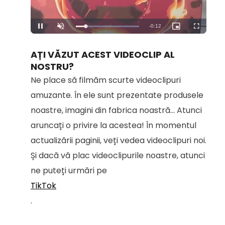
Remaining
-
0:12
Loaded
:
Pause
Unmute
Picture-
Fullscreen
100.00%
in-
Picture
Time
AȚI VĂZUT ACEST VIDEOCLIP AL
NOSTRU?
Ne place să filmăm scurte videoclipuri
amuzante. În ele sunt prezentate produsele
noastre, imagini din fabrica noastră... Atunci
aruncați o privire la acestea! În momentul
actualizării paginii, veți vedea videoclipuri noi.
Și dacă vă plac videoclipurile noastre, atunci
ne puteți urmări pe
TikTok
.