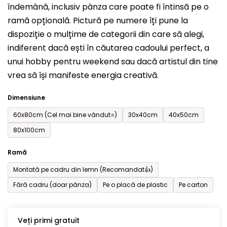
îndemână, inclusiv pânza care poate fi întinsă pe o
din
ramă opțională. Pictură pe numere îți pune la
5
dispoziție o mulțime de categorii din care să alegi,
stele.
indiferent dacă ești în căutarea cadoului perfect, a
unui hobby pentru weekend sau dacă artistul din tine
vrea să își manifeste energia creativă.
Dimensiune
60x80cm (Cel mai bine vândut⭐)
30x40cm
40x50cm
80x100cm
Ramă
Montată pe cadru din lemn (Recomandat👍)
Fără cadru (doar pânza)
Pe o placă de plastic
Pe carton
Veți primi gratuit