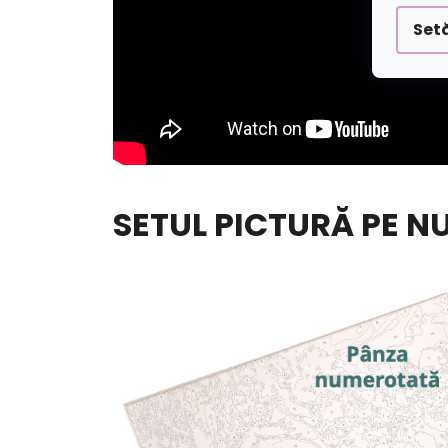
Setă
SETUL PICTURĂ PE N