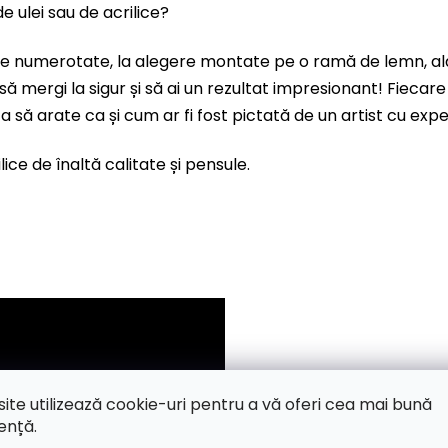
e ulei sau de acrilice?
nze numerotate, la alegere montate pe o ramă de lemn, al
 să mergi la sigur și să ai un rezultat impresionant! Fiec
 ta să arate ca și cum ar fi fost pictată de un artist cu expe
ice de înaltă calitate și pensule.
site utilizează cookie-uri pentru a vă oferi cea mai bună
ență.