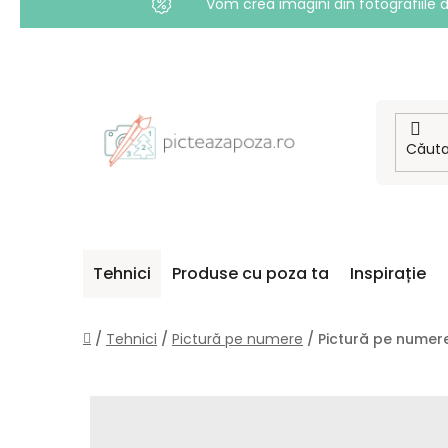
Vom crea imagini din fotografiile d
Treci
la
conținut
Tehnici
Produse cu poza ta
Inspirație
Acasă
/
Tehnici
/
Pictură pe numere
/
Pictură pe numere 