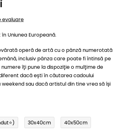
i
e evaluare
t în Uniunea Europeană.
evărată operă de artă cu o pânză numerotată
emână, inclusiv pânza care poate fi întinsă pe
 numere îți pune la dispoziție o mulțime de
indiferent dacă ești în căutarea cadoului
weekend sau dacă artistul din tine vrea să își
ndut⭐)
30x40cm
40x50cm