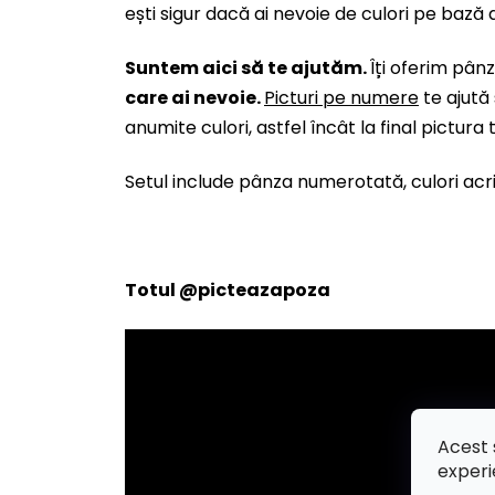
ești sigur dacă ai nevoie de culori pe bază d
Suntem aici să te ajutăm.
Îți oferim pâ
care ai nevoie.
Picturi pe numere
te ajută
anumite culori, astfel încât la final pictura
Setul include pânza numerotată, culori acril
Totul
@picteazapoza
Acest 
experi