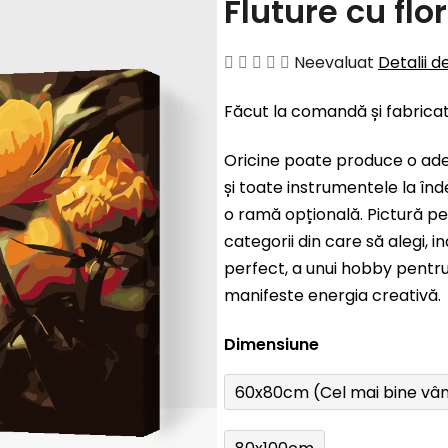
Fluture cu flor
Evaluarea
Neevaluat
Detalii d
medie
Făcut la comandă și fabrica
a
produsului
Oricine poate produce o ad
este
și toate instrumentele la înd
0,0
o ramă opțională. Pictură pe
din
categorii din care să alegi, 
5
perfect, a unui hobby pentru 
stele.
manifeste energia creativă.
Dimensiune
60x80cm (Cel mai bine vâ