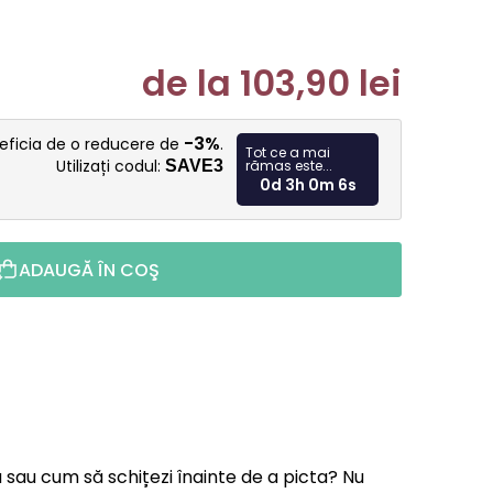
de la
103,90 lei
Evaluare p
-3%
neficia de o reducere de
.
Tot ce a mai
Utilizați codul:
SAVE3
rămas este...
0d 3h 0m 5s
ADAUGĂ ÎN COŞ
ă sau cum să schițezi înainte de a picta? Nu