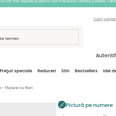
vs cât mai repede posibil la cea mai bună calitate posibilă. Fabr
Cum coma
Autenti
Preţuri speciale
Reduceri
Stiri
Bestsellers
Idei 
- Fluture cu flori
Pictură pe numere