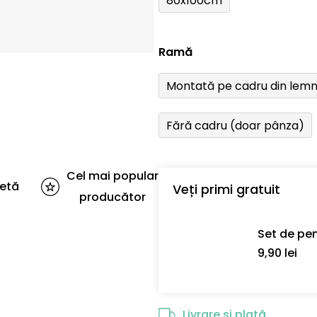
80x100cm
Ramă
Montată pe cadru din lem
Fără cadru (doar pânza)
Cel mai popular
letă
Veți primi gratuit
producător
Set de pen
9,90 lei
Livrare și plată