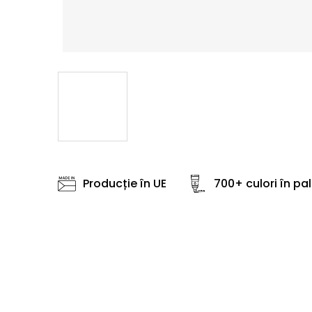
Producție în UE
700+ culori în pa