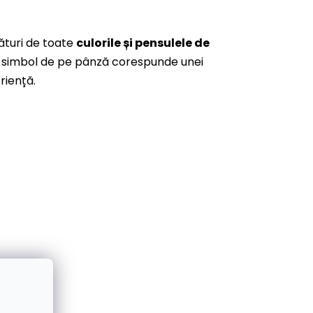
ături de toate
culorile și pensulele de
are simbol de pe pânză corespunde unei
riență.