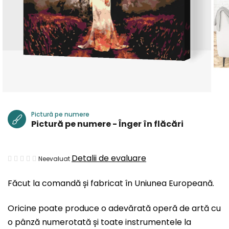
Pictură pe numere
Pictură pe numere - Înger în flăcări
Evaluarea
Detalii de evaluare
Neevaluat
medie
Făcut la comandă și fabricat în Uniunea Europeană.
a
produsului
Oricine poate produce o adevărată operă de artă cu
este
o pânză numerotată și toate instrumentele la
0,0