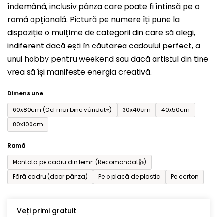
îndemână, inclusiv pânza care poate fi întinsă pe o
din
ramă opțională. Pictură pe numere îți pune la
5
dispoziție o mulțime de categorii din care să alegi,
stele.
indiferent dacă ești în căutarea cadoului perfect, a
unui hobby pentru weekend sau dacă artistul din tine
vrea să își manifeste energia creativă.
Dimensiune
60x80cm (Cel mai bine vândut⭐)
30x40cm
40x50cm
80x100cm
Ramă
Montată pe cadru din lemn (Recomandat👍)
Fără cadru (doar pânza)
Pe o placă de plastic
Pe carton
Veți primi gratuit