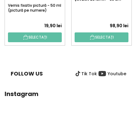
Vernis fixativ pictură - 50 ml
(pictură pe numere)
19,90 lei
98,90 lei
SELECTAȚI
SELECTAȚI
S
U
B
FOLLOW US
Tik Tok
Youtube
S
O
L
Instagram