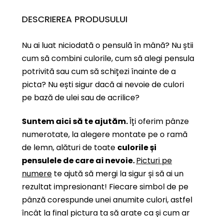
DESCRIEREA PRODUSULUI
Nu ai luat niciodată o pensulă în mână? Nu știi
cum să combini culorile, cum să alegi pensula
potrivită sau cum să schițezi înainte de a
picta? Nu ești sigur dacă ai nevoie de culori
pe bază de ulei sau de acrilice?
Suntem aici să te ajutăm.
Îți oferim pânze
numerotate, la alegere montate pe o ramă
de lemn, alături de toate
culorile și
pensulele de care ai nevoie.
Picturi pe
numere
te ajută să mergi la sigur și să ai un
rezultat impresionant! Fiecare simbol de pe
pânză corespunde unei anumite culori, astfel
încât la final pictura ta să arate ca și cum ar