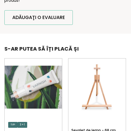
produs!
ADĂUGAŢI O EVALUARE
S-AR PUTEA SĂ ÎȚI PLACĂ ȘI
TIP!
3 + 1
Șevalet de lemn - 68 cm