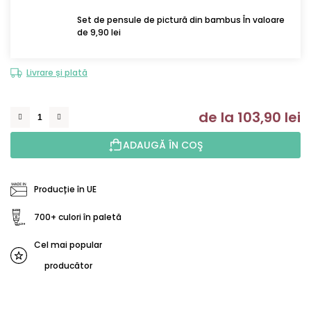
Set de pensule de pictură din bambus În valoare
de 9,90 lei
Livrare și plată
de la
103,90 lei
Ev
ADAUGĂ ÎN COŞ
Producție în UE
700+ culori în paletă
Cel mai popular
producător