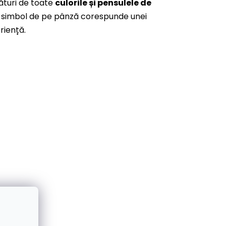
ături de toate
culorile și pensulele de
are simbol de pe pânză corespunde unei
riență.