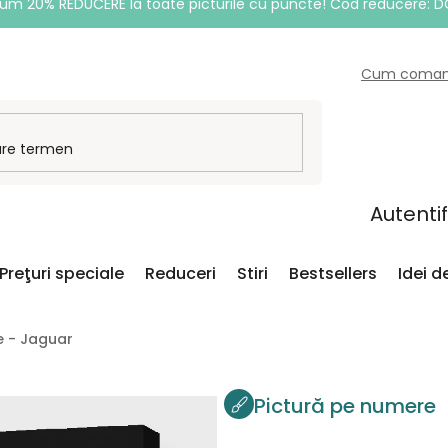
um 20% REDUCERE la toate picturile cu puncte! Cod reducere: 
Cum coma
Autenti
Preţuri speciale
Reduceri
Stiri
Bestsellers
Idei 
e - Jaguar
Pictură pe numere