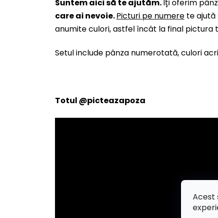
Suntem aici să te ajutăm.
Îți oferim pâ
care ai nevoie.
Picturi pe numere
te ajută
anumite culori, astfel încât la final pictura
Setul include pânza numerotată, culori acril
Totul
@picteazapoza
Acest 
experi