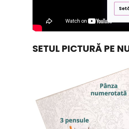
Setă
SETUL PICTURĂ PE N