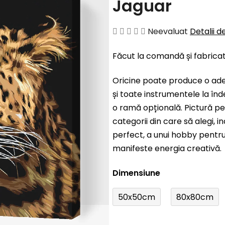
Jaguar
Evaluarea
Neevaluat
Detalii d
medie
Făcut la comandă și fabrica
a
produsului
Oricine poate produce o ad
este
și toate instrumentele la înd
0,0
o ramă opțională. Pictură pe
din
categorii din care să alegi, 
5
perfect, a unui hobby pentru 
stele.
manifeste energia creativă.
Dimensiune
50x50cm
80x80cm