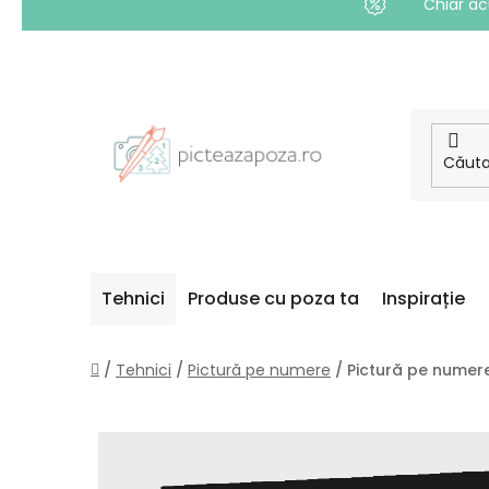
Chiar ac
Treci
la
conținut
Tehnici
Produse cu poza ta
Inspirație
Acasă
/
Tehnici
/
Pictură pe numere
/
Pictură pe numer