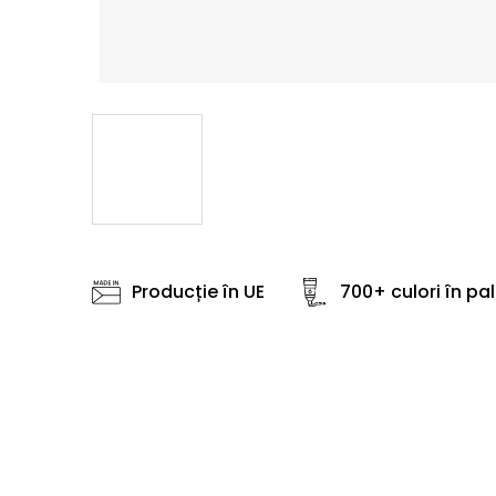
Producție în UE
700+ culori în pa