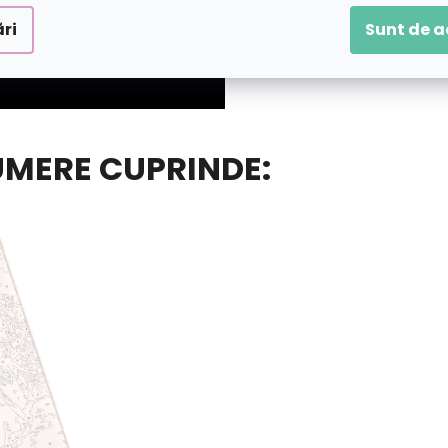
ri
Sunt de 
UMERE CUPRINDE: