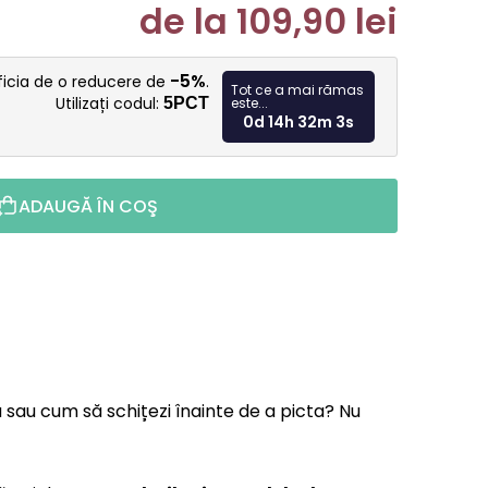
de la
109,90 lei
Evaluare p
-5%
ficia de o reducere de
.
Tot ce a mai rămas
Utilizați codul:
5PCT
este...
0d 14h 32m 2s
ADAUGĂ ÎN COŞ
ă sau cum să schițezi înainte de a picta? Nu