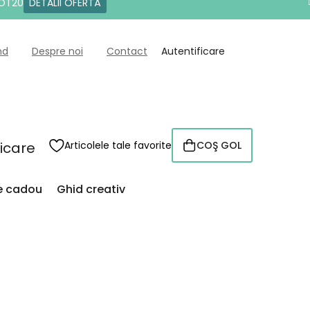
DOT20
DETALII OFERTĂ
nd
Despre noi
Contact
Autentificare
ficare
Articolele tale favorite
COŞ GOL
COŞ
DE
CUMPĂRĂTURI
de cadou
Ghid creativ