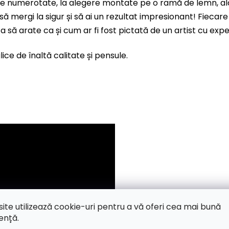
nze numerotate, la alegere montate pe o ramă de lemn, al
 să mergi la sigur și să ai un rezultat impresionant! Fiec
 ta să arate ca și cum ar fi fost pictată de un artist cu expe
ice de înaltă calitate și pensule.
site utilizează cookie-uri pentru a vă oferi cea mai bună
ență.