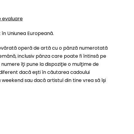
e evaluare
t în Uniunea Europeană.
evărată operă de artă cu o pânză numerotată
emână, inclusiv pânza care poate fi întinsă pe
 numere îți pune la dispoziție o mulțime de
indiferent dacă ești în căutarea cadoului
weekend sau dacă artistul din tine vrea să își