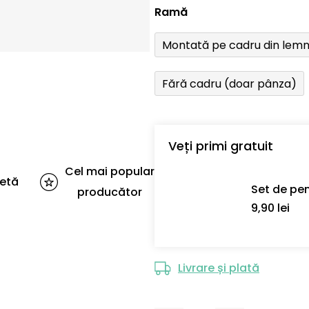
Ramă
Montată pe cadru din lem
Fără cadru (doar pânza)
Veți primi gratuit
Cel mai popular
letă
Set de pen
producător
9,90 lei
Livrare și plată