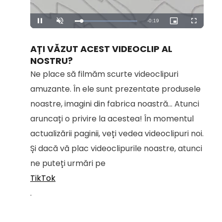
Remaining
-
0:18
Loaded
:
Pause
Unmute
Picture-
Fullscreen
100.00%
in-
Picture
Time
AȚI VĂZUT ACEST VIDEOCLIP AL
NOSTRU?
Ne place să filmăm scurte videoclipuri
amuzante. În ele sunt prezentate produsele
noastre, imagini din fabrica noastră... Atunci
aruncați o privire la acestea! În momentul
actualizării paginii, veți vedea videoclipuri noi.
Și dacă vă plac videoclipurile noastre, atunci
ne puteți urmări pe
TikTok
.