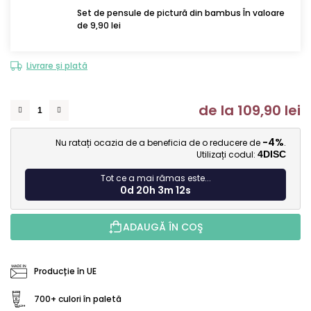
Set de pensule de pictură din bambus În valoare
de 9,90 lei
Livrare și plată
de la
109,90 lei
Ev
-4%
Nu ratați ocazia de a beneficia de o reducere de
.
Utilizați codul:
4DISC
Tot ce a mai rămas este...
0d 20h 3m 12s
ADAUGĂ ÎN COŞ
Producție în UE
700+ culori în paletă