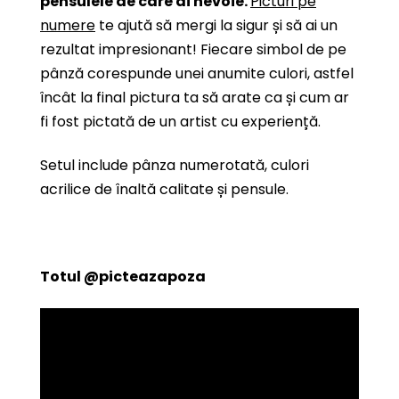
pensulele de care ai nevoie.
Picturi pe
numere
te ajută să mergi la sigur și să ai un
rezultat impresionant! Fiecare simbol de pe
pânză corespunde unei anumite culori, astfel
încât la final pictura ta să arate ca și cum ar
fi fost pictată de un artist cu experiență.
Setul include pânza numerotată, culori
acrilice de înaltă calitate și pensule.
Totul
@picteazapoza