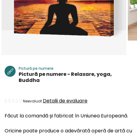
Pictură pe numere
Pictură pe numere - Relaxare, yoga,
Buddha
Evaluarea
Detalii de evaluare
Neevaluat
medie
Făcut la comandă și fabricat în Uniunea Europeană.
a
produsului
Oricine poate produce o adevărată operă de artă cu
este