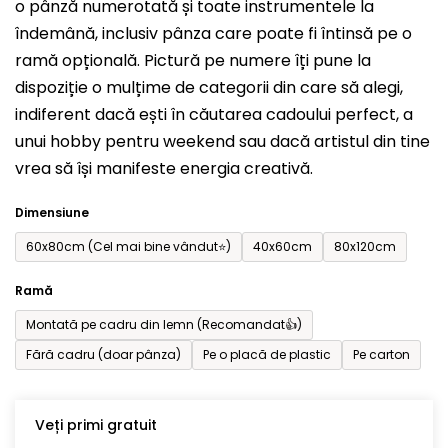
o pânză numerotată și toate instrumentele la
0,0
îndemână, inclusiv pânza care poate fi întinsă pe o
din
ramă opțională. Pictură pe numere îți pune la
5
dispoziție o mulțime de categorii din care să alegi,
stele.
indiferent dacă ești în căutarea cadoului perfect, a
unui hobby pentru weekend sau dacă artistul din tine
vrea să își manifeste energia creativă.
Dimensiune
60x80cm (Cel mai bine vândut⭐)
40x60cm
80x120cm
Ramă
Montată pe cadru din lemn (Recomandat👍)
Fără cadru (doar pânza)
Pe o placă de plastic
Pe carton
Veți primi gratuit