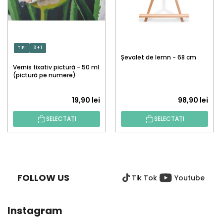
TIP!
3 + 1
Șevalet de lemn - 68 cm
Vernis fixativ pictură - 50 ml
(pictură pe numere)
19,90 lei
98,90 lei
SELECTAȚI
SELECTAȚI
S
U
B
FOLLOW US
Tik Tok
Youtube
S
O
L
Instagram