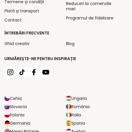
Termene și condiții
Reduceri la comenzile
mari
Plată și transport
Programul de fidelizare
Contact
ÎNTREBĂRI FRECVENTE
Ghid creativ
Blog
URMĂREȘTE-NE PENTRU INSPIRAȚIE
Cehia
Ungaria
Slovacia
România
Polonia
Italia
Germania
Spania
Marea Britanie
Austria