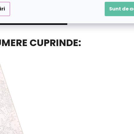
ri
Sunt de 
UMERE CUPRINDE: