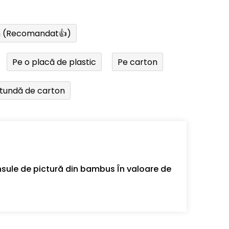
n (Recomandat👍)
Pe o placă de plastic
Pe carton
otundă de carton
sule de pictură din bambus În valoare de