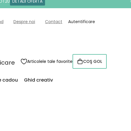
DOT20
DETALII OFERTĂ
nd
Despre noi
Contact
Autentificare
ficare
Articolele tale favorite
COŞ GOL
COŞ
DE
CUMPĂRĂTURI
de cadou
Ghid creativ