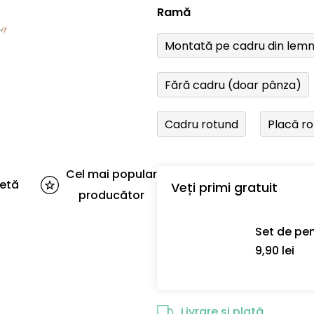
Ramă
Montată pe cadru din lem
Fără cadru (doar pânza)
Cadru rotund
Placă r
Cel mai popular
letă
Veți primi gratuit
producător
Set de pen
9,90 lei
Livrare și plată