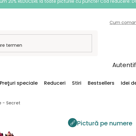
um 20% REDUCERE la toate picturile cu puncte! Cod reducere: 
Cum coma
Autenti
Preţuri speciale
Reduceri
Stiri
Bestsellers
Idei 
 - Secret
Pictură pe numere