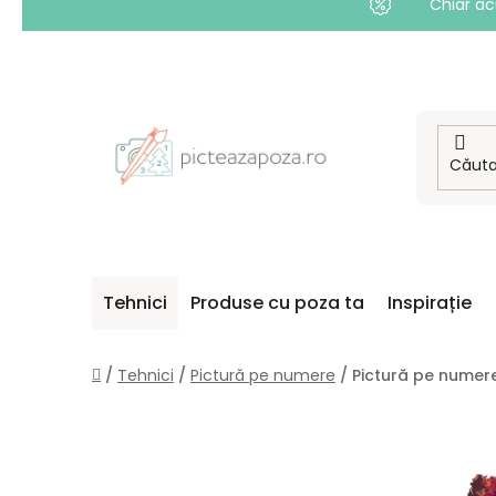
Chiar ac
Treci
la
conținut
Tehnici
Produse cu poza ta
Inspirație
Acasă
/
Tehnici
/
Pictură pe numere
/
Pictură pe numere