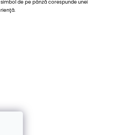
are simbol de pe pânză corespunde unei
riență.