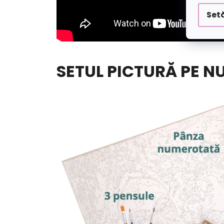
Setă
SETUL PICTURĂ PE N