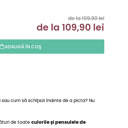
de la 109,90 lei
de la
109,90 lei
Evaluare p
ADAUGĂ ÎN COŞ
ă sau cum să schițezi înainte de a picta? Nu
ături de toate
culorile și pensulele de