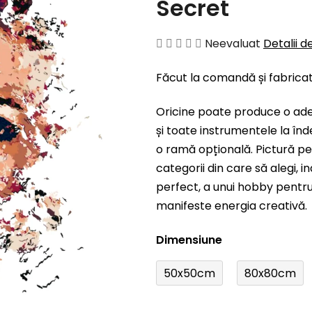
Secret
Evaluarea
Neevaluat
Detalii d
medie
Făcut la comandă și fabrica
a
produsului
Oricine poate produce o ad
este
și toate instrumentele la înd
0,0
o ramă opțională. Pictură pe
din
categorii din care să alegi, 
5
perfect, a unui hobby pentru 
stele.
manifeste energia creativă.
Dimensiune
50x50cm
80x80cm