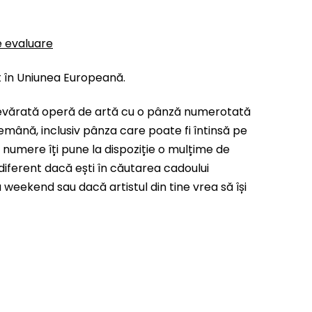
e evaluare
t în Uniunea Europeană.
evărată operă de artă cu o pânză numerotată
emână, inclusiv pânza care poate fi întinsă pe
 numere îți pune la dispoziție o mulțime de
indiferent dacă ești în căutarea cadoului
weekend sau dacă artistul din tine vrea să își