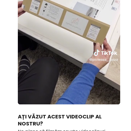
Loaded
:
Unmute
69.16%
AȚI VĂZUT ACEST VIDEOCLIP AL
NOSTRU?