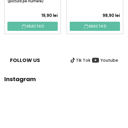
(pictură pe numere)
19,90 lei
98,90 lei
SELECTAȚI
SELECTAȚI
S
U
B
FOLLOW US
Tik Tok
Youtube
S
O
L
Instagram