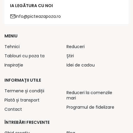
IA LEGĂTURA CU NOI
info@picteazapoza.ro
MENIU
Tehnici
Reduceri
Tablouri cu poza ta
Știri
Inspirație
Idei de cadou
INFORMAȚII UTILE
Termene și condiții
Reduceri la comenzile
mari
Plată și transport
Programul de fidelizare
Contact
ÎNTREBĂRI FRECVENTE
Ghid creativ
Blog