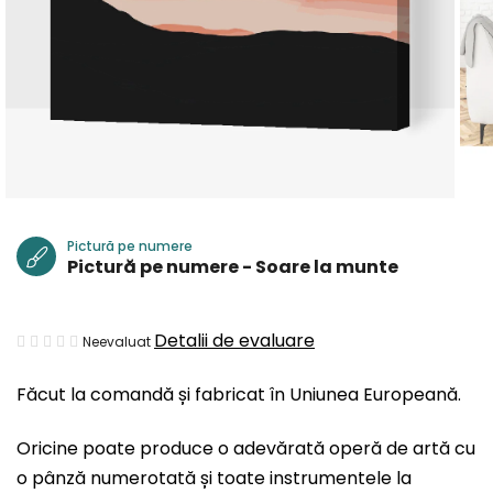
Pictură pe numere
Pictură pe numere - Soare la munte
Evaluarea
Detalii de evaluare
Neevaluat
medie
Făcut la comandă și fabricat în Uniunea Europeană.
a
produsului
Oricine poate produce o adevărată operă de artă cu
este
o pânză numerotată și toate instrumentele la
0,0