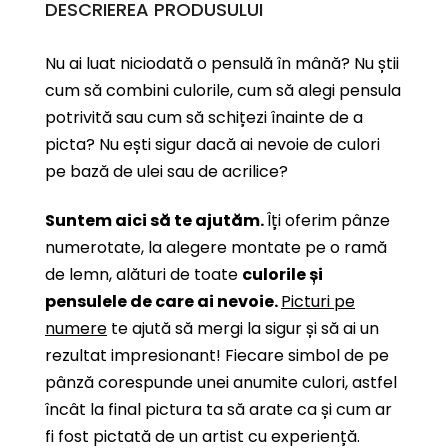
DESCRIEREA PRODUSULUI
Nu ai luat niciodată o pensulă în mână? Nu știi
cum să combini culorile, cum să alegi pensula
potrivită sau cum să schițezi înainte de a
picta? Nu ești sigur dacă ai nevoie de culori
pe bază de ulei sau de acrilice?
Suntem aici să te ajutăm.
Îți oferim pânze
numerotate, la alegere montate pe o ramă
de lemn, alături de toate
culorile și
pensulele de care ai nevoie.
Picturi pe
numere
te ajută să mergi la sigur și să ai un
rezultat impresionant! Fiecare simbol de pe
pânză corespunde unei anumite culori, astfel
încât la final pictura ta să arate ca și cum ar
fi fost pictată de un artist cu experiență.