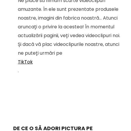
Ne place să filmăm scurte videoclipuri
amuzante. În ele sunt prezentate produsele
noastre, imagini din fabrica noastră... Atunci
aruncați o privire la acestea! În momentul
actualizării paginii, veți vedea videoclipuri noi.
Și dacă vă plac videoclipurile noastre, atunci
ne puteți urmări pe
TikTok
.
DE CE O SĂ ADORI PICTURA PE