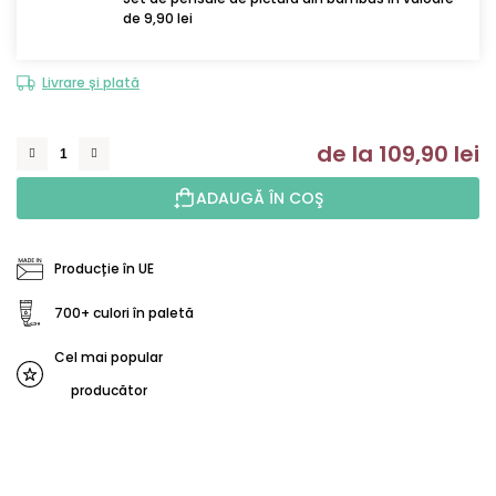
de 9,90 lei
Livrare și plată
de la
109,90 lei
Ev
ADAUGĂ ÎN COŞ
Producție în UE
700+ culori în paletă
Cel mai popular
producător