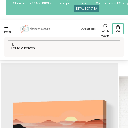
Treci
Chiar acum 20% REDUCERE la toate picturile cu puncte! Cod reducere: DOT20
DETALII OFERTĂ
la
conținut
Autentificare
COȘ
Articole
Meniu
favorite
Acasă
/
Tehnici
/
Pictură pe numere
/
Pictură pe numere -
Soare la munte