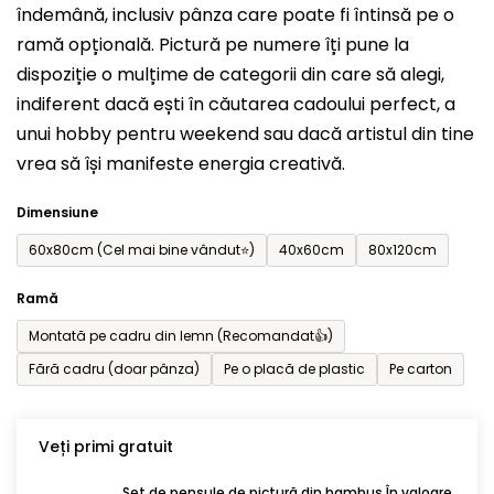
îndemână, inclusiv pânza care poate fi întinsă pe o
din
ramă opțională. Pictură pe numere îți pune la
5
dispoziție o mulțime de categorii din care să alegi,
stele.
indiferent dacă ești în căutarea cadoului perfect, a
unui hobby pentru weekend sau dacă artistul din tine
vrea să își manifeste energia creativă.
Dimensiune
60x80cm (Cel mai bine vândut⭐)
40x60cm
80x120cm
Ramă
Montată pe cadru din lemn (Recomandat👍)
Fără cadru (doar pânza)
Pe o placă de plastic
Pe carton
Veți primi gratuit
Set de pensule de pictură din bambus În valoare