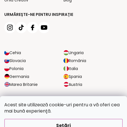
URMĂREȘTE-NE PENTRU INSPIRAȚIE
Cehia
Ungaria
Slovacia
România
Polonia
Italia
Germania
Spania
Marea Britanie
Austria
OPȚIUNI DE TRANSPORT FIABILE
Acest site utilizează cookie-uri pentru a vă oferi cea
mai bună experiență.
OPȚIUNI DE PLATĂ SIGURE
Setări