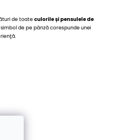
ături de toate
culorile și pensulele de
are simbol de pe pânză corespunde unei
riență.