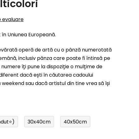
ticolori
e evaluare
t în Uniunea Europeană.
evărată operă de artă cu o pânză numerotată
emână, inclusiv pânza care poate fi întinsă pe
 numere îți pune la dispoziție o mulțime de
indiferent dacă ești în căutarea cadoului
weekend sau dacă artistul din tine vrea să își
ndut⭐)
30x40cm
40x50cm