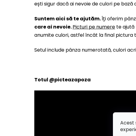
ești sigur dacă ai nevoie de culori pe bază d
Suntem aici să te ajutăm.
Îți oferim pâ
care ai nevoie.
Picturi pe numere
te ajută
anumite culori, astfel încât la final pictura
Setul include pânza numerotată, culori acril
Totul
@picteazapoza
Acest 
experi