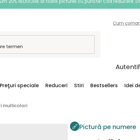
um 20% REDUCERE la toate picturile cu puncte! Cod reducere: 
Cum coma
Autenti
Preţuri speciale
Reduceri
Stiri
Bestsellers
Idei 
i multicolori
Pictură pe numere