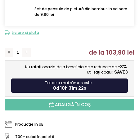
Set de pensule de pictură din bambus În valoare
de 9,90 lei
Livrare și plată
de la
103,90 lei
Ev
-3%
Nu ratați ocazia de a beneficia de o reducere de
.
Utilizați codul:
SAVE3
Tot ce a mai rămas este...
0d 10h 31m 21s
ADAUGĂ ÎN COŞ
Producție în UE
700+ culori în paletă