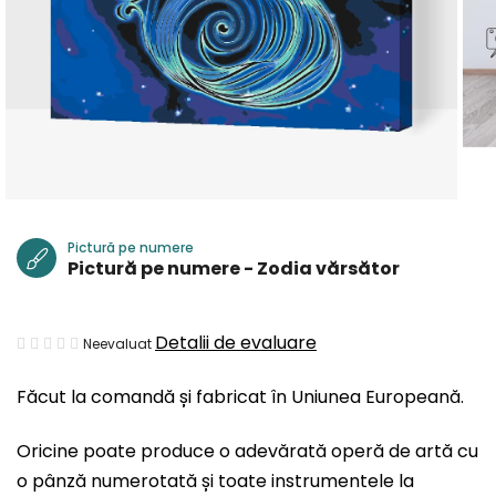
Pictură pe numere
Pictură pe numere - Zodia vărsător
Evaluarea
Detalii de evaluare
Neevaluat
medie
Făcut la comandă și fabricat în Uniunea Europeană.
a
produsului
Oricine poate produce o adevărată operă de artă cu
este
o pânză numerotată și toate instrumentele la
0,0