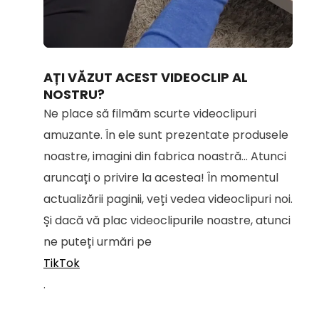
Loaded
:
Unmute
69.16%
AȚI VĂZUT ACEST VIDEOCLIP AL
NOSTRU?
Ne place să filmăm scurte videoclipuri
amuzante. În ele sunt prezentate produsele
noastre, imagini din fabrica noastră... Atunci
aruncați o privire la acestea! În momentul
actualizării paginii, veți vedea videoclipuri noi.
Și dacă vă plac videoclipurile noastre, atunci
ne puteți urmări pe
TikTok
.