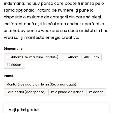
îndemână, inclusiv pânza care poate fi întinsă pe o
din
ramă opțională. Pictură pe numere îți pune la
5
dispoziție o mulțime de categorii din care să alegi,
stele.
indiferent dacă ești în căutarea cadoului perfect, a
unui hobby pentru weekend sau dacă artistul din tine
vrea să își manifeste energia creativă.
Dimensiune
60x80cm (Cel mai bine vândut⭐)
30x40cm
40x50cm
80x100cm
Ramă
Montată pe cadru din lemn (Recomandat👍)
Fără cadru (doar pânza)
Pe o placă de plastic
Pe carton
Veți primi gratuit