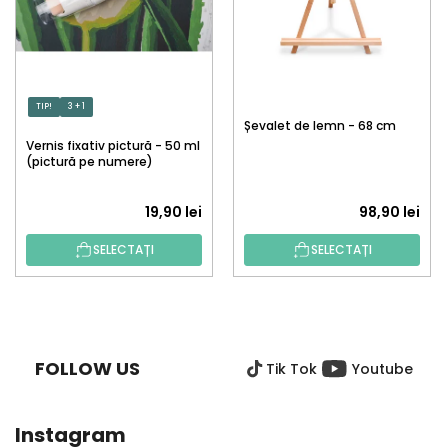
TIP!
3 + 1
Șevalet de lemn - 68 cm
Vernis fixativ pictură - 50 ml
(pictură pe numere)
19,90 lei
98,90 lei
SELECTAȚI
SELECTAȚI
S
U
B
FOLLOW US
Tik Tok
Youtube
S
O
L
Instagram