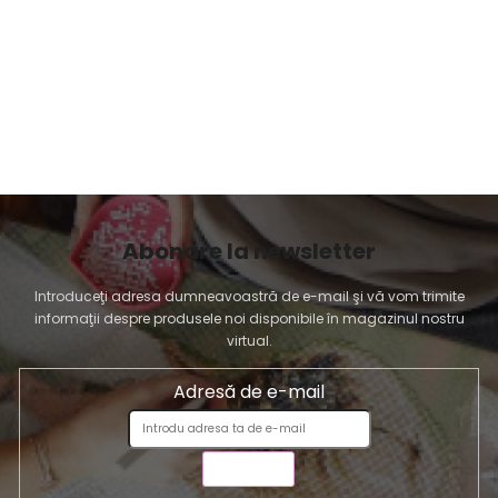
i
s
t
ă
r
i
l
o
r
Abonare la newsletter
Introduceţi adresa dumneavoastră de e-mail şi vă vom trimite
informaţii despre produsele noi disponibile în magazinul nostru
virtual.
Adresă de e-mail
TRIMITE