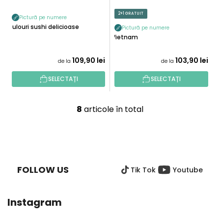
2+1 GRATUIT
Pictură pe numere
Rulouri sushi delicioase
Pictură pe numere
Vietnam
109,90 lei
103,90 lei
de la
de la
SELECTAȚI
SELECTAȚI
8
articole în total
C
o
n
S
t
U
r
B
o
FOLLOW US
Tik Tok
Youtube
S
l
O
u
L
l
Instagram
l