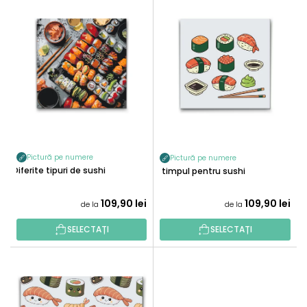
L
C
I
T
S
A
T
R
Ă
E
P
A
R
P
O
R
D
O
U
D
Pictură pe numere
Pictură pe numere
S
Diferite tipuri de sushi
U
E timpul pentru sushi
E
S
109,90 lei
109,90 lei
U
de la
de la
L
SELECTAȚI
SELECTAȚI
U
I