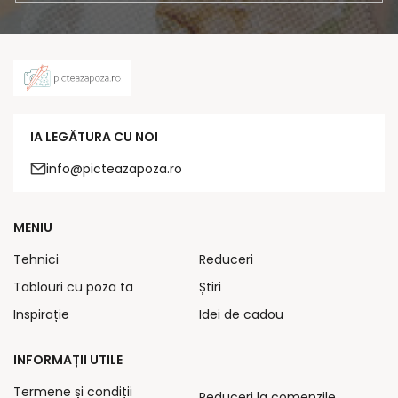
IA LEGĂTURA CU NOI
info@picteazapoza.ro
MENIU
Tehnici
Reduceri
Tablouri cu poza ta
Știri
Inspirație
Idei de cadou
INFORMAȚII UTILE
Termene și condiții
Reduceri la comenzile