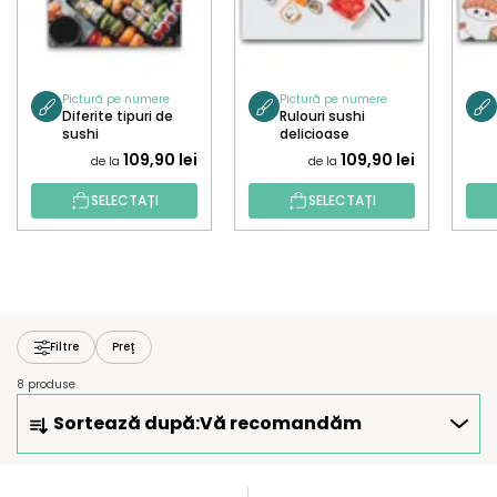
Pictură pe numere
Pictură pe numere
Diferite tipuri de
Rulouri sushi
sushi
delicioase
109,90 lei
109,90 lei
de la
de la
SELECTAȚI
SELECTAȚI
Filtre
Preţ
8 produse
S
Sortează după:
Vă recomandăm
E
L
E