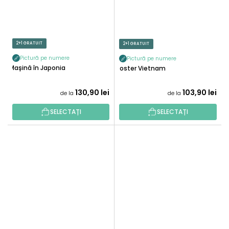
2+1 GRATUIT
2+1 GRATUIT
Pictură pe numere
Pictură pe numere
Mașină în Japonia
Poster Vietnam
130,90 lei
103,90 lei
de la
de la
SELECTAȚI
SELECTAȚI