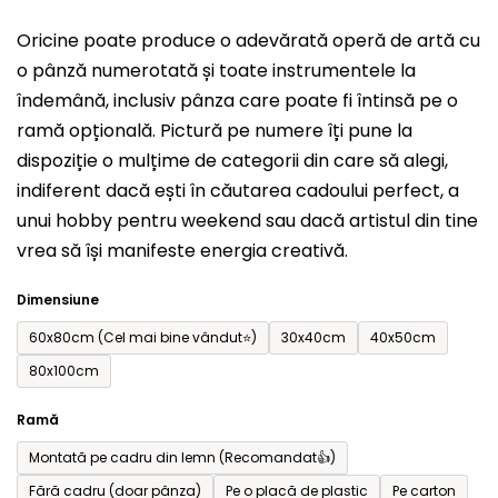
produsului
Oricine poate produce o adevărată operă de artă cu
este
o pânză numerotată și toate instrumentele la
0,0
îndemână, inclusiv pânza care poate fi întinsă pe o
din
ramă opțională. Pictură pe numere îți pune la
5
dispoziție o mulțime de categorii din care să alegi,
stele.
indiferent dacă ești în căutarea cadoului perfect, a
unui hobby pentru weekend sau dacă artistul din tine
vrea să își manifeste energia creativă.
Dimensiune
60x80cm (Cel mai bine vândut⭐)
30x40cm
40x50cm
80x100cm
Ramă
Montată pe cadru din lemn (Recomandat👍)
Fără cadru (doar pânza)
Pe o placă de plastic
Pe carton