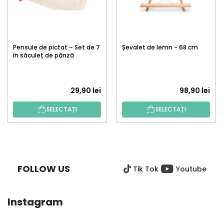
Pensule de pictat – Set de 7
Șevalet de lemn - 68 cm
în săculeț de pânză
29,90 lei
98,90 lei
SELECTAȚI
SELECTAȚI
S
U
B
FOLLOW US
Tik Tok
Youtube
S
O
L
Instagram