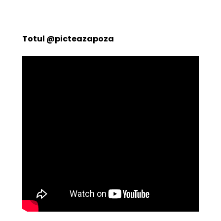
Totul
@picteazapoza