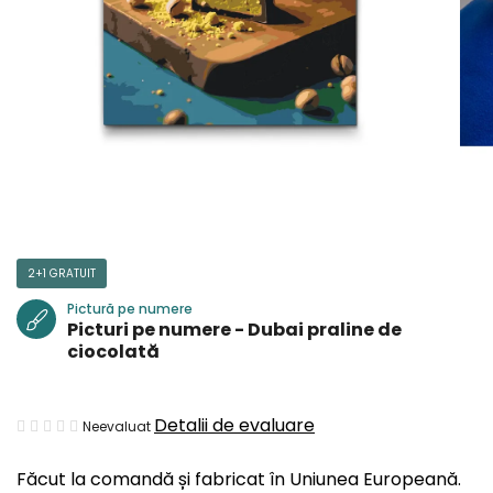
2+1 GRATUIT
Pictură pe numere
Picturi pe numere - Dubai praline de
ciocolată
Evaluarea
Detalii de evaluare
Neevaluat
medie
Făcut la comandă și fabricat în Uniunea Europeană.
a