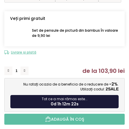
Veți primi gratuit
Set de pensule de pictură din bambus În valoare
de 9,90 lei
Livrare și plată
de la
103,90 lei
Ev
-2%
Nu ratați ocazia de a beneficia de o reducere de
.
Utilizați codul:
2SALE
Tot ce a mai rămas este...
0d 1h 12m 21s
ADAUGĂ ÎN COŞ