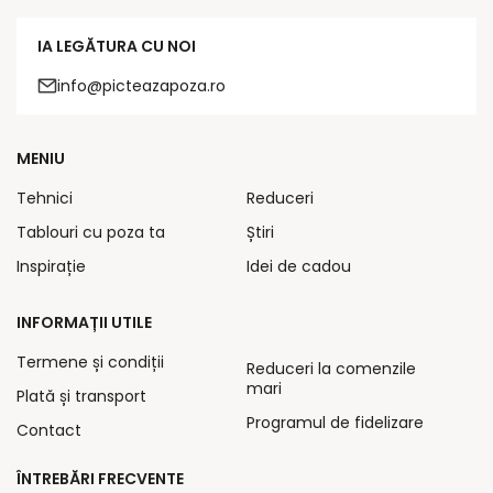
IA LEGĂTURA CU NOI
info@picteazapoza.ro
MENIU
Tehnici
Reduceri
Tablouri cu poza ta
Știri
Inspirație
Idei de cadou
INFORMAȚII UTILE
Termene și condiții
Reduceri la comenzile
mari
Plată și transport
Programul de fidelizare
Contact
ÎNTREBĂRI FRECVENTE