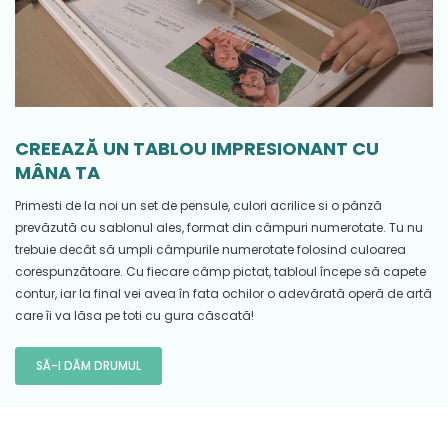
CREEAZĂ UN TABLOU IMPRESIONANT CU
MÂNA TA
Primesti de la noi un set de pensule, culori acrilice si o pânză
prevăzută cu sablonul ales, format din câmpuri numerotate. Tu nu
trebuie decât să umpli câmpurile numerotate folosind culoarea
corespunzătoare. Cu fiecare câmp pictat, tabloul începe să capete
contur, iar la final vei avea în fata ochilor o adevărată operă de artă
care îi va lăsa pe toti cu gura căscată!
SĂ-I DĂM DRUMUL