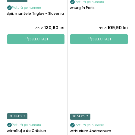
Pictură pe numere
Amurg în Paris
Pictură pe numere
Alpii, muntele Triglav - Slovenia
130,90 lei
109,90 lei
de la
de la
SELECTAȚI
SELECTAȚI
2+1 GRATUIT
2+1 GRATUIT
Pictură pe numere
Pictură pe numere
Animăluțe de Crăciun
Anthurium Andreanum