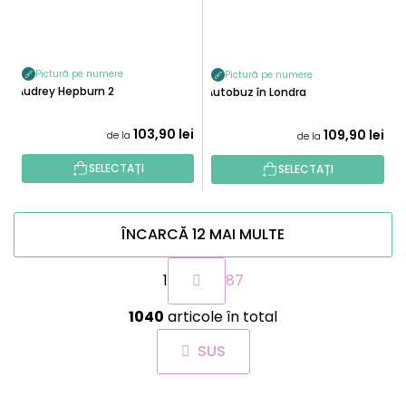
Pictură pe numere
Pictură pe numere
Audrey Hepburn 2
Autobuz în Londra
103,90 lei
109,90 lei
de la
de la
SELECTAȚI
SELECTAȚI
ÎNCARCĂ 12 MAI MULTE
P
1
87
a
g
C
i
1040
articole în total
o
n
n
a
SUS
t
r
r
e
o