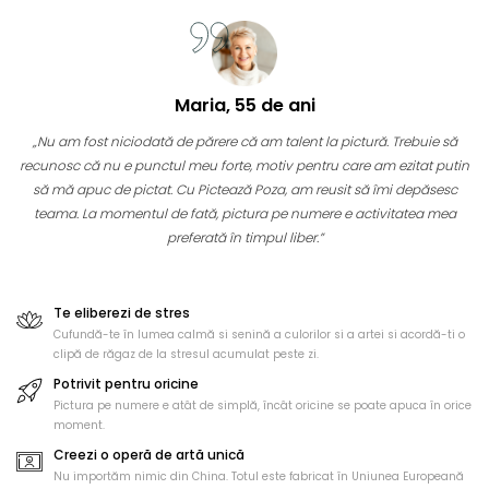
Maria, 55 de ani
„Nu am fost niciodată de părere că am talent la pictură. Trebuie să
recunosc că nu e punctul meu forte, motiv pentru care am ezitat putin
să mă apuc de pictat. Cu Pictează Poza, am reusit să îmi depăsesc
teama. La momentul de fată, pictura pe numere e activitatea mea
preferată în timpul liber.”
Te eliberezi de stres
Cufundă-te în lumea calmă si senină a culorilor si a artei si acordă-ti o
clipă de răgaz de la stresul acumulat peste zi.
Potrivit pentru oricine
Pictura pe numere e atât de simplă, încât oricine se poate apuca în orice
moment.
Creezi o operă de artă unică
Nu importăm nimic din China. Totul este fabricat în Uniunea Europeană