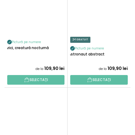
2+1 GRATUIT
Pictură pe numere
Arici, creatură nocturnă
Pictură pe numere
Astronaut abstract
109,90 lei
109,90 lei
de la
de la
SELECTAȚI
SELECTAȚI