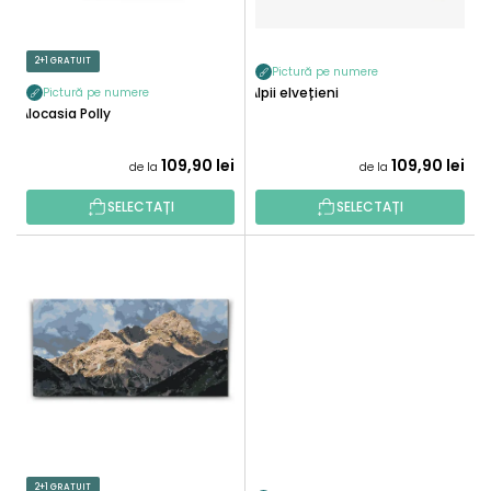
O
R
D
O
U
2+1 GRATUIT
D
Pictură pe numere
S
U
Alpii elvețieni
Pictură pe numere
E
Alocasia Polly
S
U
109,90 lei
109,90 lei
de la
de la
L
U
SELECTAȚI
SELECTAȚI
I
2+1 GRATUIT