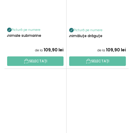
Pictură pe numere
Pictură pe numere
Animale submarine
Animăluțe drăguțe
109,90 lei
109,90 lei
de la
de la
SELECTAȚI
SELECTAȚI