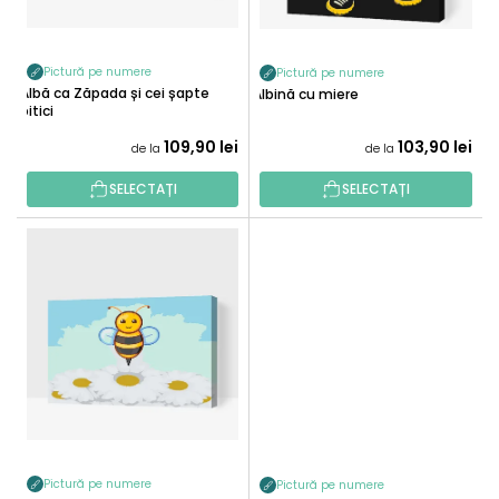
O
R
D
O
U
D
Pictură pe numere
Pictură pe numere
S
Albă ca Zăpada și cei șapte
U
Albină cu miere
E
pitici
S
109,90 lei
103,90 lei
U
de la
de la
L
SELECTAȚI
SELECTAȚI
U
I
Pictură pe numere
Pictură pe numere