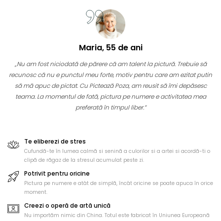
Maria, 55 de ani
„Nu am fost niciodată de părere că am talent la pictură. Trebuie să
recunosc că nu e punctul meu forte, motiv pentru care am ezitat putin
să mă apuc de pictat. Cu Pictează Poza, am reusit să îmi depăsesc
teama. La momentul de fată, pictura pe numere e activitatea mea
preferată în timpul liber.”
Te eliberezi de stres
Cufundă-te în lumea calmă si senină a culorilor si a artei si acordă-ti o
clipă de răgaz de la stresul acumulat peste zi.
Potrivit pentru oricine
Pictura pe numere e atât de simplă, încât oricine se poate apuca în orice
moment.
Creezi o operă de artă unică
Nu importăm nimic din China. Totul este fabricat în Uniunea Europeană