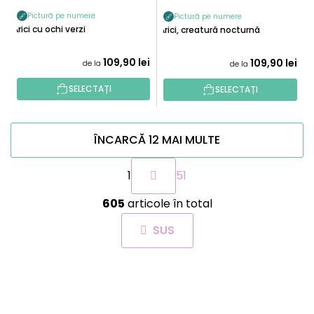
Pictură pe numere
Pictură pe numere
Arici cu ochi verzi
Arici, creatură nocturnă
109,90 lei
109,90 lei
de la
de la
SELECTAȚI
SELECTAȚI
ÎNCARCĂ 12 MAI MULTE
P
1
51
a
g
C
i
605
articole în total
o
n
n
a
SUS
t
r
r
e
o
S
l
U
u
B