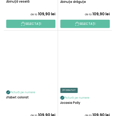
Albinuță veselă
Albinuțe drăguțe
109,90 lei
109,90 lei
de la
de la
SELECTAȚI
SELECTAȚI
2+1 GRATUIT
Pictură pe numere
Alfabet colorat
Pictură pe numere
Alocasia Polly
109,90 lei
109,90 lei
de la
de la