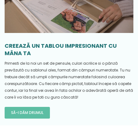
CREEAZĂ UN TABLOU IMPRESIONANT CU
MÂNA TA
Primesti de la noi un set de pensule, culori acrilice si o pânză
prevăzută cu sablonul ales, format din câmpuri numerotate. Tu nu
trebuie decât să umpli câmpurile numerotate folosind culoarea
corespunzătoare. Cu fiecare câmp pictat, tabloul începe să capete
contur, iar la final vei avea în fata ochilor o adevărată operă de artă
care îi va lăsa pe toti cu gura căscată!
SĂ-I DĂM DRUMUL