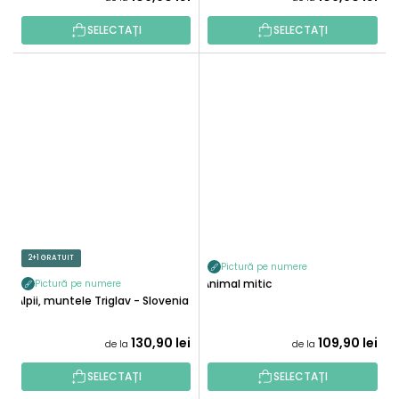
SELECTAȚI
SELECTAȚI
2+1 GRATUIT
Pictură pe numere
Animal mitic
Pictură pe numere
Alpii, muntele Triglav - Slovenia
130,90 lei
109,90 lei
de la
de la
SELECTAȚI
SELECTAȚI