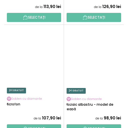
113,90 lei
126,90 lei
de la
de la
SELECTAȚI
SELECTAȚI
2+1 GRATUIT
2+1 GRATUIT
Goblen cu diamante
Goblen cu diamante
Microfon
Mozaic albastru - model de
ceapă
107,90 lei
98,90 lei
de la
de la