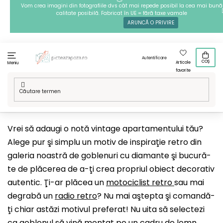
Treci
Vom crea imagini din fotografiile dvs cât mai repede posibil la cea mai bună
calitate posibilă. Fabricat în UE = fără taxe vamale
la
ARUNCĂ O PRIVIRE
conținut
Autentificare
COȘ
Articole
Meniu
favorite
Acasă
/
Tehnici
/
Goblenuri cu diamante
/
Modelele noastre
/
Hobby
/
Retro
Vrei să adaugi o notă vintage apartamentului tău?
Alege pur şi simplu un motiv de inspiraţie retro din
galeria noastră de goblenuri cu diamante şi bucură-
te de plăcerea de a-ţi crea propriul obiect decorativ
autentic. Ţi-ar plăcea un
motociclist retro
sau mai
degrabă un
radio retro
? Nu mai aştepta şi comandă-
ţi chiar astăzi motivul preferat! Nu uita să selectezi
ca goblenul să vină montat pe un cadru de lemn