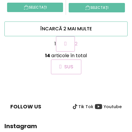
SELECTAȚI
SELECTAȚI
ÎNCARCĂ 2 MAI MULTE
P
1
2
a
g
C
i
14
articole în total
o
n
n
a
SUS
t
r
r
e
o
S
l
U
u
B
l
FOLLOW US
Tik Tok
Youtube
S
l
i
O
s
L
Instagram
t