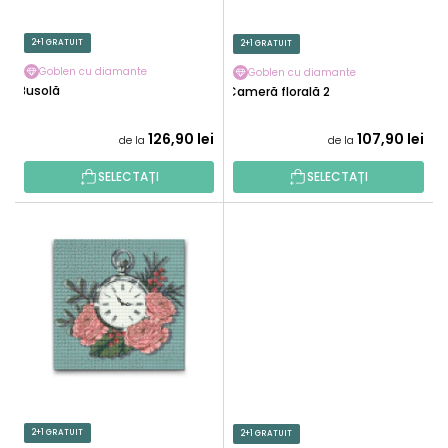
R
D
O
U
2+1 GRATUIT
2+1 GRATUIT
D
S
U
Goblen cu diamante
Goblen cu diamante
E
Busolă
Cameră florală 2
S
U
126,90 lei
107,90 lei
de la
de la
L
U
SELECTAȚI
SELECTAȚI
I
2+1 GRATUIT
2+1 GRATUIT