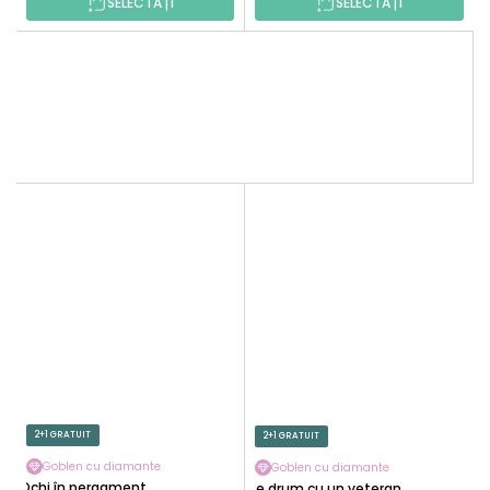
SELECTAȚI
SELECTAȚI
2+1 GRATUIT
2+1 GRATUIT
Goblen cu diamante
Goblen cu diamante
Ochi în pergament
Pe drum cu un veteran