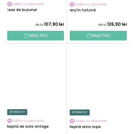
Goblen cu diamante
Goblen cu diamante
Ceas de buzunar
Farul în furtună
107,90 lei
126,90 lei
de la
de la
SELECTAȚI
SELECTAȚI
2+1 GRATUIT
2+1 GRATUIT
Goblen cu diamante
Goblen cu diamante
Mașină de scris vintage
Mașină retro roșie