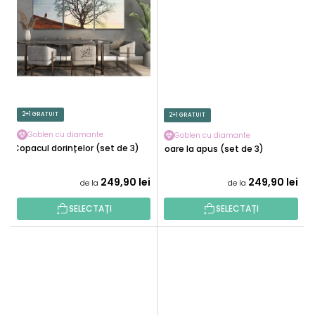
2+1 GRATUIT
2+1 GRATUIT
Goblen cu diamante
Goblen cu diamante
Copacul dorințelor (set de 3)
Soare la apus (set de 3)
249,90 lei
249,90 lei
de la
de la
SELECTAȚI
SELECTAȚI