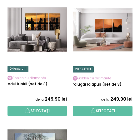
L
C
I
T
S
A
T
R
Ă
E
P
A
R
P
O
R
D
O
U
2+1 GRATUIT
2+1 GRATUIT
D
S
U
Goblen cu diamante
Goblen cu diamante
E
Podul iubirii (set de 3)
Călugăr la apus (set de 3)
S
U
249,90 lei
249,90 lei
de la
de la
L
U
SELECTAȚI
SELECTAȚI
I