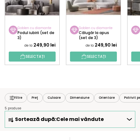
Goblen cu diamante
Goblen cu diamante
Podul iubirii (set de
Călugăr la apus
3)
(set de 3)
249,90 lei
249,90 lei
de la
de la
SELECTAȚI
SELECTAȚI
Filtre
Preţ
Culoare
Dimensiune
Orientare
Potrivit p
5 produse
S
Sortează după:
Cele mai vândute
E
L
E