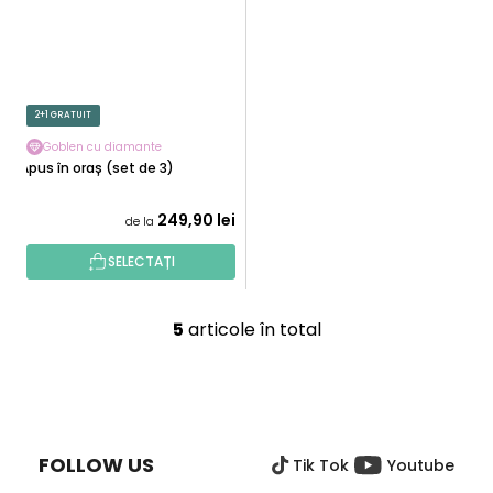
2+1 GRATUIT
Goblen cu diamante
Apus în oraș (set de 3)
249,90 lei
de la
SELECTAȚI
5
articole în total
C
o
n
S
t
U
r
B
o
FOLLOW US
Tik Tok
Youtube
S
l